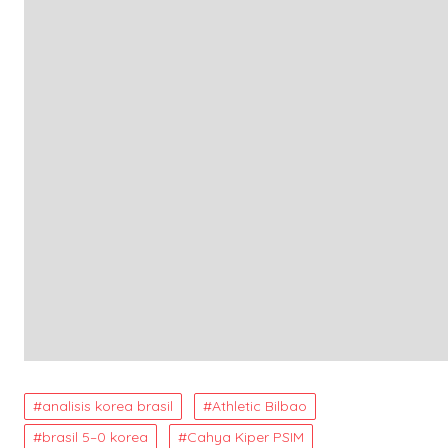
analisis korea brasil
Athletic Bilbao
brasil 5–0 korea
Cahya Kiper PSIM