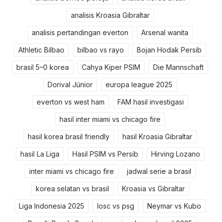
analisis Kroasia Gibraltar
analisis pertandingan everton
Arsenal wanita
Athletic Bilbao
bilbao vs rayo
Bojan Hodak Persib
brasil 5–0 korea
Cahya Kiper PSIM
Die Mannschaft
Dorival Júnior
europa league 2025
everton vs west ham
FAM hasil investigasi
hasil inter miami vs chicago fire
hasil korea brasil friendly
hasil Kroasia Gibraltar
hasil La Liga
Hasil PSIM vs Persib
Hirving Lozano
inter miami vs chicago fire
jadwal serie a brasil
korea selatan vs brasil
Kroasia vs Gibraltar
Liga Indonesia 2025
losc vs psg
Neymar vs Kubo