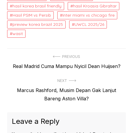
hasil korea brasil friendly
hasil Kroasia Gibraltar
Hasil PSIM vs Persib
inter miami vs chicago fire
preview korea brazil 2025
UWCL 2025/26
wasit
Post
PREVIOUS
Previous
Real Madrid Cuma Mampu Nyicil Dean Huijsen?
navigation
post:
NEXT
Next
Marcus Rashford, Musim Depan Gak Lanjut
post:
Bareng Aston Villa?
Leave a Reply