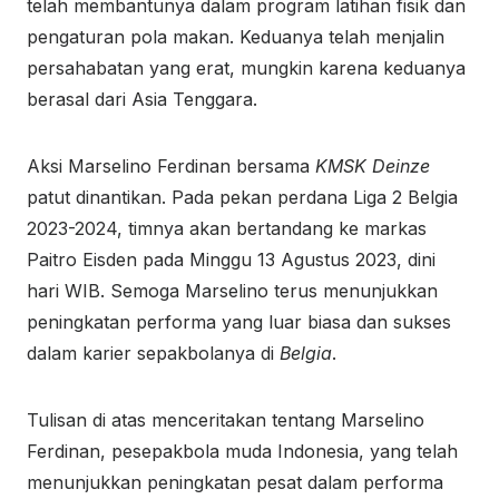
telah membantunya dalam program latihan fisik dan
pengaturan pola makan. Keduanya telah menjalin
persahabatan yang erat, mungkin karena keduanya
berasal dari Asia Tenggara.
Aksi Marselino Ferdinan bersama
KMSK Deinze
patut dinantikan. Pada pekan perdana Liga 2 Belgia
2023-2024, timnya akan bertandang ke markas
Paitro Eisden pada Minggu 13 Agustus 2023, dini
hari WIB. Semoga Marselino terus menunjukkan
peningkatan performa yang luar biasa dan sukses
dalam karier sepakbolanya di
Belgia
.
Tulisan di atas menceritakan tentang Marselino
Ferdinan, pesepakbola muda Indonesia, yang telah
menunjukkan peningkatan pesat dalam performa