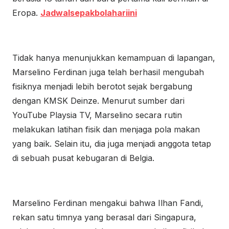
Eropa.
Jadwalsepakbolahariini
Tidak hanya menunjukkan kemampuan di lapangan,
Marselino Ferdinan juga telah berhasil mengubah
fisiknya menjadi lebih berotot sejak bergabung
dengan KMSK Deinze. Menurut sumber dari
YouTube Playsia TV, Marselino secara rutin
melakukan latihan fisik dan menjaga pola makan
yang baik. Selain itu, dia juga menjadi anggota tetap
di sebuah pusat kebugaran di Belgia.
Marselino Ferdinan mengakui bahwa Ilhan Fandi,
rekan satu timnya yang berasal dari Singapura,