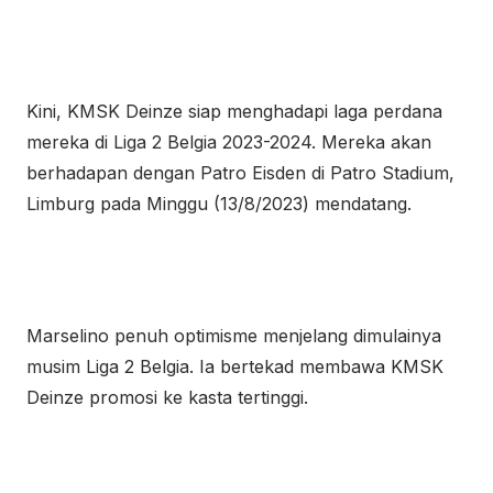
Kini, KMSK Deinze siap menghadapi laga perdana
mereka di Liga 2 Belgia 2023-2024. Mereka akan
berhadapan dengan Patro Eisden di Patro Stadium,
Limburg pada Minggu (13/8/2023) mendatang.
Marselino penuh optimisme menjelang dimulainya
musim Liga 2 Belgia. Ia bertekad membawa KMSK
Deinze promosi ke kasta tertinggi.