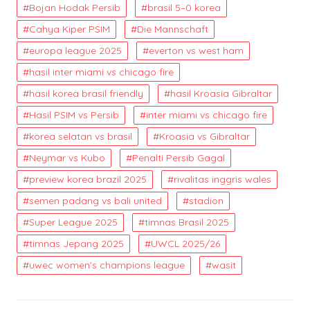
Bojan Hodak Persib
brasil 5–0 korea
Cahya Kiper PSIM
Die Mannschaft
europa league 2025
everton vs west ham
hasil inter miami vs chicago fire
hasil korea brasil friendly
hasil Kroasia Gibraltar
Hasil PSIM vs Persib
inter miami vs chicago fire
korea selatan vs brasil
Kroasia vs Gibraltar
Neymar vs Kubo
Penalti Persib Gagal
preview korea brazil 2025
rivalitas inggris wales
semen padang vs bali united
stadion
Super League 2025
timnas Brasil 2025
timnas Jepang 2025
UWCL 2025/26
uwec women’s champions league
wasit