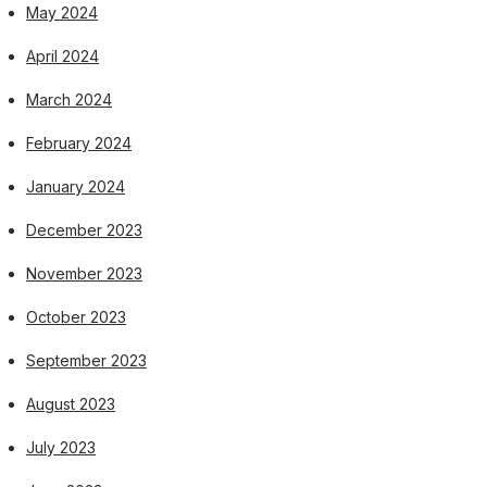
May 2024
April 2024
March 2024
February 2024
January 2024
December 2023
November 2023
October 2023
September 2023
August 2023
July 2023