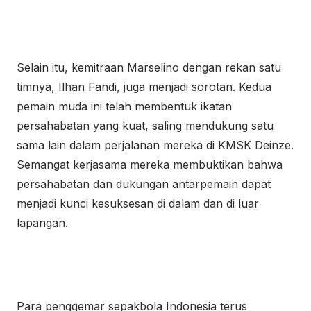
Selain itu, kemitraan Marselino dengan rekan satu
timnya, Ilhan Fandi, juga menjadi sorotan. Kedua
pemain muda ini telah membentuk ikatan
persahabatan yang kuat, saling mendukung satu
sama lain dalam perjalanan mereka di KMSK Deinze.
Semangat kerjasama mereka membuktikan bahwa
persahabatan dan dukungan antarpemain dapat
menjadi kunci kesuksesan di dalam dan di luar
lapangan.
Para penggemar sepakbola Indonesia terus