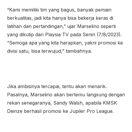
“Kami memiliki tim yang bagus, banyak pemain
berkualitas, jadi kita hanya bisa bekerja keras di
latihan dan pertandingan,” ujar Marselino seperti
yang dikutip dari Playsia TV pada Senin (7/8/2023).
“Semoga apa yang kita harapkan, yakni promosi ke
divisi satu, bisa terwujud,” tambahnya.
Jika ambisinya tercapai, tentu akan menarik.
Pasalnya, Marselino akan bertemu langsung dengan
rekan senegaranya, Sandy Walsh, apabila KMSK
Deinze berhasil promosi ke Jupiler Pro League.