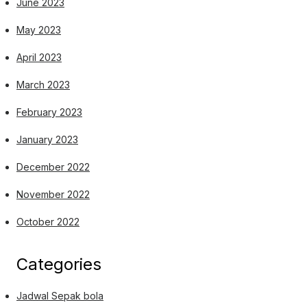
June 2023
May 2023
April 2023
March 2023
February 2023
January 2023
December 2022
November 2022
October 2022
Categories
Jadwal Sepak bola