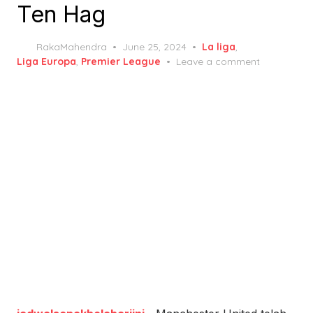
Ten Hag
Posted
RakaMahendra
June 25, 2024
La liga
,
on
Liga Europa
,
Premier League
Leave a comment