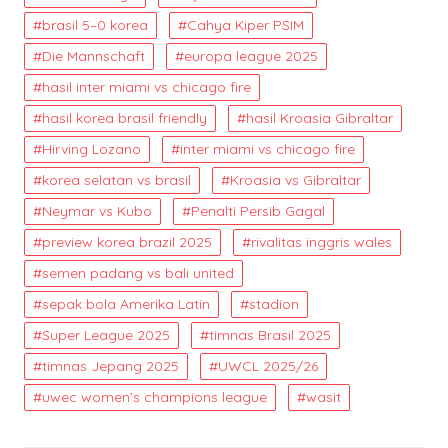
brasil 5–0 korea
Cahya Kiper PSIM
Die Mannschaft
europa league 2025
hasil inter miami vs chicago fire
hasil korea brasil friendly
hasil Kroasia Gibraltar
Hirving Lozano
inter miami vs chicago fire
korea selatan vs brasil
Kroasia vs Gibraltar
Neymar vs Kubo
Penalti Persib Gagal
preview korea brazil 2025
rivalitas inggris wales
semen padang vs bali united
sepak bola Amerika Latin
stadion
Super League 2025
timnas Brasil 2025
timnas Jepang 2025
UWCL 2025/26
uwec women’s champions league
wasit