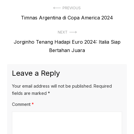
Post
PREVIOUS
Previous
Timnas Argentina di Copa America 2024
navigation
post:
NEXT
Next
Jorginho Tenang Hadapi Euro 2024: Italia Siap
post:
Bertahan Juara
Leave a Reply
Your email address will not be published.
Required
fields are marked
*
Comment
*