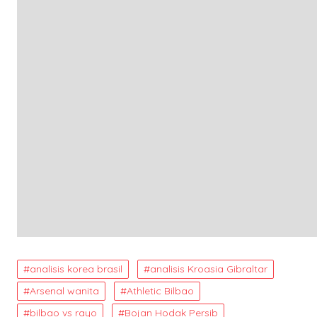
analisis korea brasil
analisis Kroasia Gibraltar
Arsenal wanita
Athletic Bilbao
bilbao vs rayo
Bojan Hodak Persib