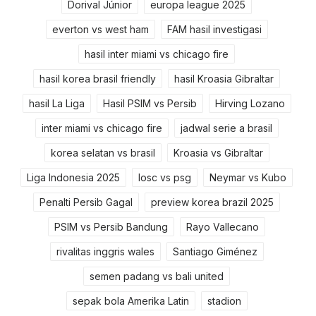
Dorival Júnior
europa league 2025
everton vs west ham
FAM hasil investigasi
hasil inter miami vs chicago fire
hasil korea brasil friendly
hasil Kroasia Gibraltar
hasil La Liga
Hasil PSIM vs Persib
Hirving Lozano
inter miami vs chicago fire
jadwal serie a brasil
korea selatan vs brasil
Kroasia vs Gibraltar
Liga Indonesia 2025
losc vs psg
Neymar vs Kubo
Penalti Persib Gagal
preview korea brazil 2025
PSIM vs Persib Bandung
Rayo Vallecano
rivalitas inggris wales
Santiago Giménez
semen padang vs bali united
sepak bola Amerika Latin
stadion