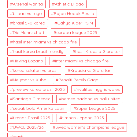
Arsenal wanita
Athletic Bilbao
bilbao vs rayo
Bojan Hodak Persib
brasil 5–0 korea
Cahya Kiper PSIM
Die Mannschaft
europa league 2025
hasil inter miami vs chicago fire
hasil korea brasil friendly
hasil Kroasia Gibraltar
Hirving Lozano
inter miami vs chicago fire
korea selatan vs brasil
Kroasia vs Gibraltar
Neymar vs Kubo
Penalti Persib Gagal
preview korea brazil 2025
rivalitas inggris wales
Santiago Giménez
semen padang vs bali united
sepak bola Amerika Latin
Super League 2025
timnas Brasil 2025
timnas Jepang 2025
UWCL 2025/26
uwec women’s champions league
wasit