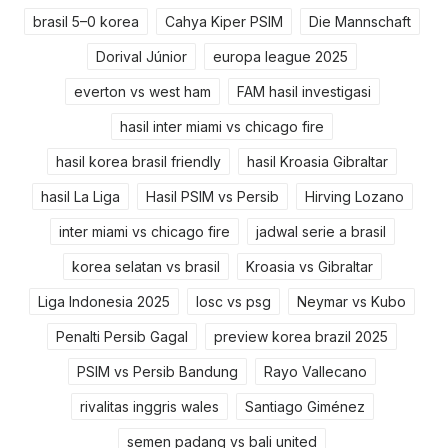
brasil 5–0 korea
Cahya Kiper PSIM
Die Mannschaft
Dorival Júnior
europa league 2025
everton vs west ham
FAM hasil investigasi
hasil inter miami vs chicago fire
hasil korea brasil friendly
hasil Kroasia Gibraltar
hasil La Liga
Hasil PSIM vs Persib
Hirving Lozano
inter miami vs chicago fire
jadwal serie a brasil
korea selatan vs brasil
Kroasia vs Gibraltar
Liga Indonesia 2025
losc vs psg
Neymar vs Kubo
Penalti Persib Gagal
preview korea brazil 2025
PSIM vs Persib Bandung
Rayo Vallecano
rivalitas inggris wales
Santiago Giménez
semen padang vs bali united