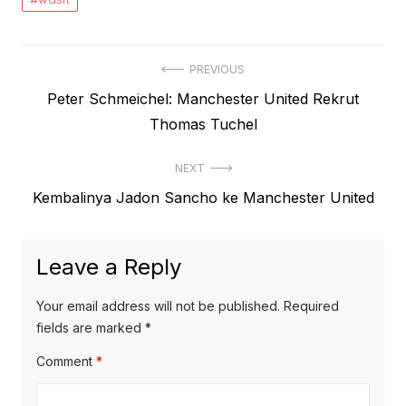
Post
PREVIOUS
Previous
Peter Schmeichel: Manchester United Rekrut
navigation
post:
Thomas Tuchel
NEXT
Next
Kembalinya Jadon Sancho ke Manchester United
post:
Leave a Reply
Your email address will not be published.
Required
fields are marked
*
Comment
*