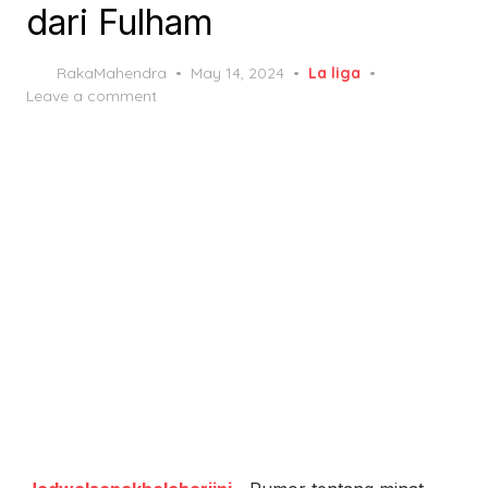
dari Fulham
Posted
RakaMahendra
May 14, 2024
La liga
on
Leave a comment