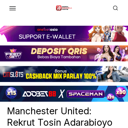
Skip
to
the
content
Manchester United:
Rekrut Tosin Adarabioyo