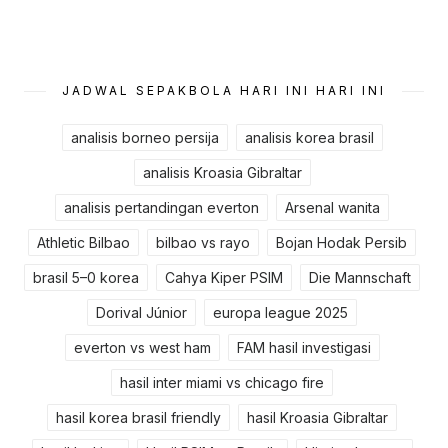
JADWAL SEPAKBOLA HARI INI HARI INI
analisis borneo persija
analisis korea brasil
analisis Kroasia Gibraltar
analisis pertandingan everton
Arsenal wanita
Athletic Bilbao
bilbao vs rayo
Bojan Hodak Persib
brasil 5–0 korea
Cahya Kiper PSIM
Die Mannschaft
Dorival Júnior
europa league 2025
everton vs west ham
FAM hasil investigasi
hasil inter miami vs chicago fire
hasil korea brasil friendly
hasil Kroasia Gibraltar