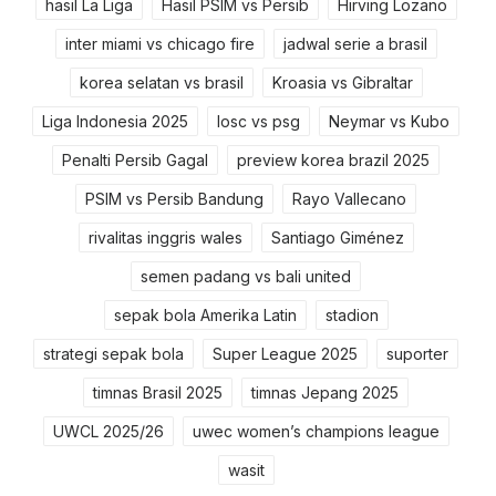
hasil La Liga
Hasil PSIM vs Persib
Hirving Lozano
inter miami vs chicago fire
jadwal serie a brasil
korea selatan vs brasil
Kroasia vs Gibraltar
Liga Indonesia 2025
losc vs psg
Neymar vs Kubo
Penalti Persib Gagal
preview korea brazil 2025
PSIM vs Persib Bandung
Rayo Vallecano
rivalitas inggris wales
Santiago Giménez
semen padang vs bali united
sepak bola Amerika Latin
stadion
strategi sepak bola
Super League 2025
suporter
timnas Brasil 2025
timnas Jepang 2025
UWCL 2025/26
uwec women’s champions league
wasit