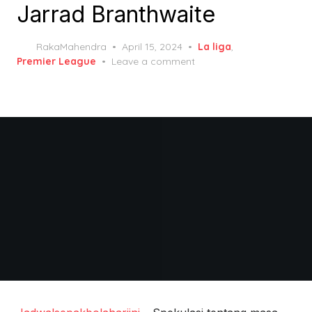
Jarrad Branthwaite
Posted
RakaMahendra
April 15, 2024
La liga
,
on
Premier League
Leave a comment