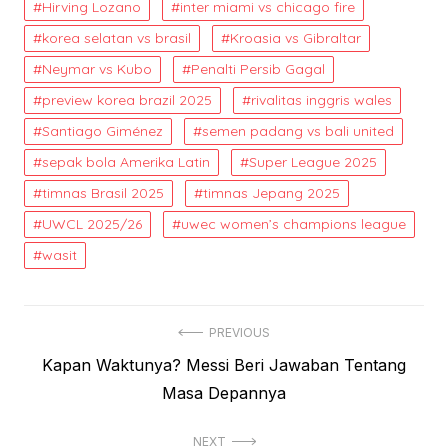
Hirving Lozano
inter miami vs chicago fire
korea selatan vs brasil
Kroasia vs Gibraltar
Neymar vs Kubo
Penalti Persib Gagal
preview korea brazil 2025
rivalitas inggris wales
Santiago Giménez
semen padang vs bali united
sepak bola Amerika Latin
Super League 2025
timnas Brasil 2025
timnas Jepang 2025
UWCL 2025/26
uwec women’s champions league
wasit
Post
PREVIOUS
Previous
Kapan Waktunya? Messi Beri Jawaban Tentang
navigation
post:
Masa Depannya
NEXT