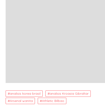
analisis korea brasil
analisis Kroasia Gibraltar
Arsenal wanita
Athletic Bilbao