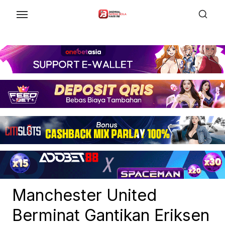
Skip
to
the
content
Manchester United
Berminat Gantikan Eriksen