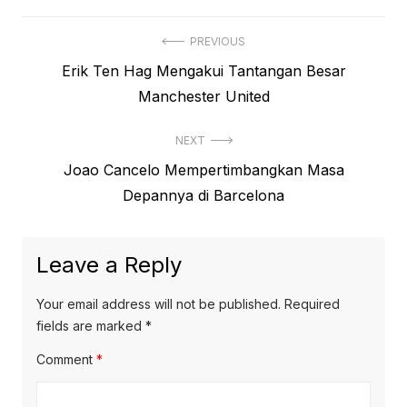
Post
PREVIOUS
Previous
Erik Ten Hag Mengakui Tantangan Besar
navigation
post:
Manchester United
NEXT
Next
Joao Cancelo Mempertimbangkan Masa
post:
Depannya di Barcelona
Leave a Reply
Your email address will not be published.
Required
fields are marked
*
Comment
*