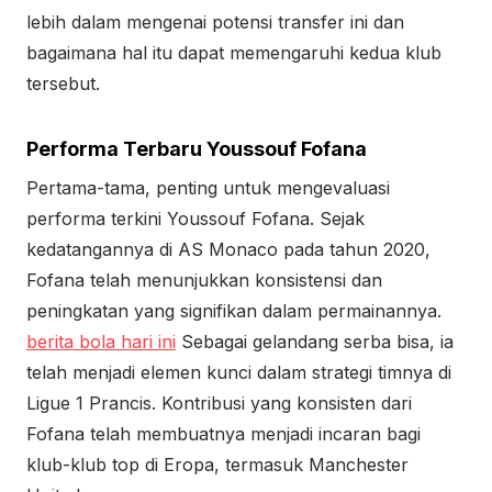
lebih dalam mengenai potensi transfer ini dan
bagaimana hal itu dapat memengaruhi kedua klub
tersebut.
Performa Terbaru Youssouf Fofana
Pertama-tama, penting untuk mengevaluasi
performa terkini Youssouf Fofana. Sejak
kedatangannya di AS Monaco pada tahun 2020,
Fofana telah menunjukkan konsistensi dan
peningkatan yang signifikan dalam permainannya.
berita bola hari ini
Sebagai gelandang serba bisa, ia
telah menjadi elemen kunci dalam strategi timnya di
Ligue 1 Prancis. Kontribusi yang konsisten dari
Fofana telah membuatnya menjadi incaran bagi
klub-klub top di Eropa, termasuk Manchester