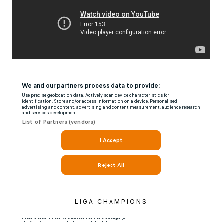
LIGA CHAMPIONS