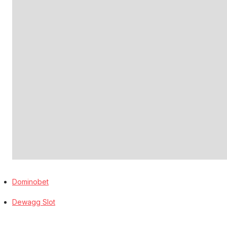
Dominobet
Dewagg Slot