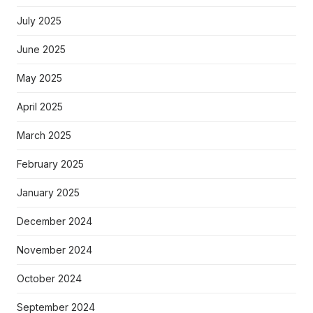
July 2025
June 2025
May 2025
April 2025
March 2025
February 2025
January 2025
December 2024
November 2024
October 2024
September 2024