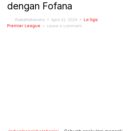
dengan Fofana
Posted
RakaMahendra
April 22, 2024
La liga
,
on
Premier League
Leave a comment