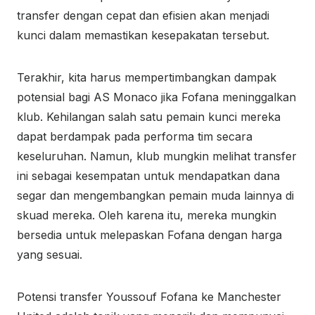
transfer dengan cepat dan efisien akan menjadi
kunci dalam memastikan kesepakatan tersebut.
Terakhir, kita harus mempertimbangkan dampak
potensial bagi AS Monaco jika Fofana meninggalkan
klub. Kehilangan salah satu pemain kunci mereka
dapat berdampak pada performa tim secara
keseluruhan. Namun, klub mungkin melihat transfer
ini sebagai kesempatan untuk mendapatkan dana
segar dan mengembangkan pemain muda lainnya di
skuad mereka. Oleh karena itu, mereka mungkin
bersedia untuk melepaskan Fofana dengan harga
yang sesuai.
Potensi transfer Youssouf Fofana ke Manchester