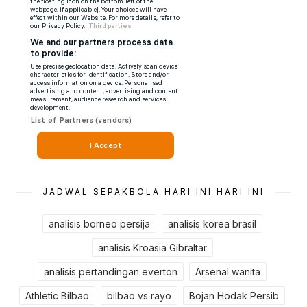
JADWAL SEPAKBOLA HARI INI HARI INI
analisis borneo persija
analisis korea brasil
analisis Kroasia Gibraltar
analisis pertandingan everton
Arsenal wanita
Athletic Bilbao
bilbao vs rayo
Bojan Hodak Persib