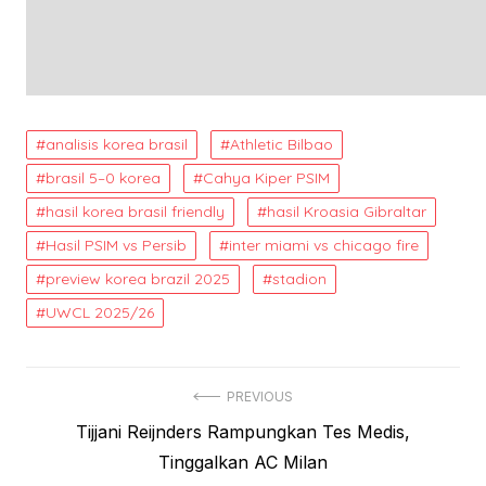
analisis korea brasil
Athletic Bilbao
brasil 5–0 korea
Cahya Kiper PSIM
hasil korea brasil friendly
hasil Kroasia Gibraltar
Hasil PSIM vs Persib
inter miami vs chicago fire
preview korea brazil 2025
stadion
UWCL 2025/26
Post
PREVIOUS
Previous
Tijjani Reijnders Rampungkan Tes Medis,
navigation
post:
Tinggalkan AC Milan