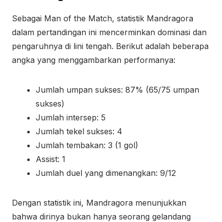
Sebagai Man of the Match, statistik Mandragora
dalam pertandingan ini mencerminkan dominasi dan
pengaruhnya di lini tengah. Berikut adalah beberapa
angka yang menggambarkan performanya:
Jumlah umpan sukses: 87% (65/75 umpan
sukses)
Jumlah intersep: 5
Jumlah tekel sukses: 4
Jumlah tembakan: 3 (1 gol)
Assist: 1
Jumlah duel yang dimenangkan: 9/12
Dengan statistik ini, Mandragora menunjukkan
bahwa dirinya bukan hanya seorang gelandang