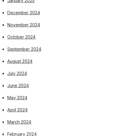
January 2025
December 2024
November 2024
October 2024
September 2024
August 2024
July 2024
June 2024
May 2024
April 2024
March 2024
February 2024