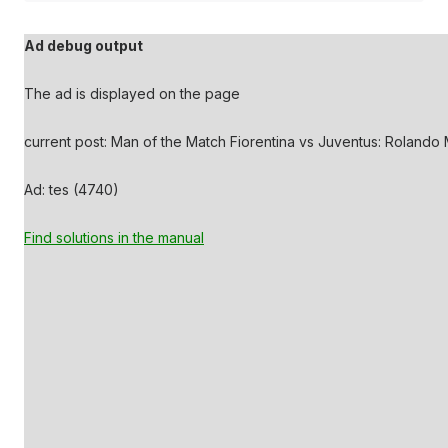
Ad debug output
The ad is displayed on the page
current post: Man of the Match Fiorentina vs Juventus: Rolando 
Ad: tes (4740)
Find solutions in the manual