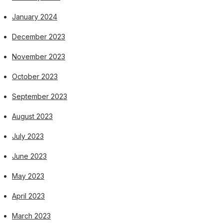
January 2024
December 2023
November 2023
October 2023
September 2023
August 2023
July 2023
June 2023
May 2023
April 2023
March 2023