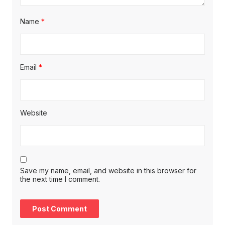
Name
*
Email
*
Website
Save my name, email, and website in this browser for
the next time I comment.