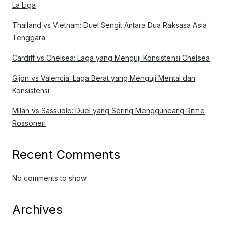
La Liga
Thailand vs Vietnam: Duel Sengit Antara Dua Raksasa Asia
Tenggara
Cardiff vs Chelsea: Laga yang Menguji Konsistensi Chelsea
Gijon vs Valencia: Laga Berat yang Menguji Mental dan
Konsistensi
Milan vs Sassuolo: Duel yang Sering Mengguncang Ritme
Rossoneri
Recent Comments
No comments to show.
Archives