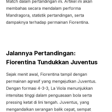
Match dalam pertandingan ini. Artikel ini akan
membahas secara mendalam performa
Mandragora, statistik pertandingan, serta
dampaknya terhadap permainan Fiorentina.
Jalannya Pertandingan:
Fiorentina Tundukkan Juventus
Sejak menit awal, Fiorentina tampil dengan
permainan agresif yang mengejutkan Juventus.
Dengan formasi 4-3-3, La Viola menunjukkan
intensitas tinggi dalam penguasaan bola serta
pressing ketat di lini tengah. Juventus, yang
mengandalkan serangan balik cepat, sempat