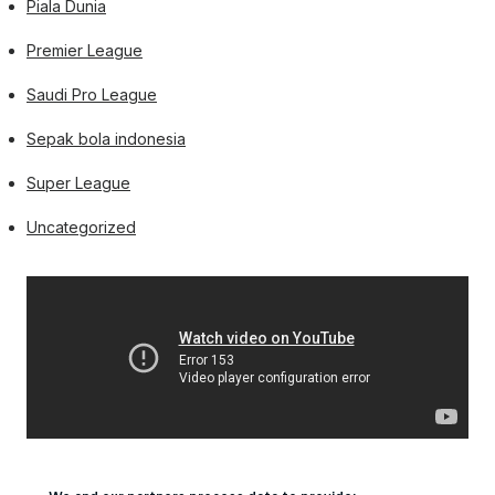
Piala Dunia
Premier League
Saudi Pro League
Sepak bola indonesia
Super League
Uncategorized