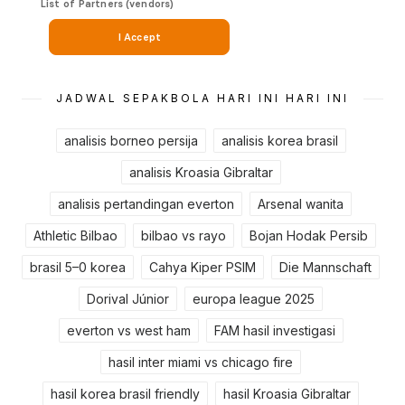
JADWAL SEPAKBOLA HARI INI HARI INI
analisis borneo persija
analisis korea brasil
analisis Kroasia Gibraltar
analisis pertandingan everton
Arsenal wanita
Athletic Bilbao
bilbao vs rayo
Bojan Hodak Persib
brasil 5–0 korea
Cahya Kiper PSIM
Die Mannschaft
Dorival Júnior
europa league 2025
everton vs west ham
FAM hasil investigasi
hasil inter miami vs chicago fire
hasil korea brasil friendly
hasil Kroasia Gibraltar