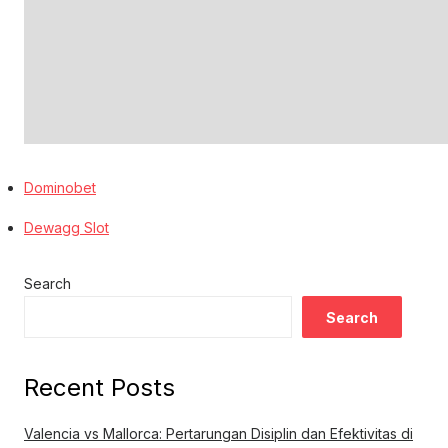
Dominobet
Dewagg Slot
Search
Search
Recent Posts
Valencia vs Mallorca: Pertarungan Disiplin dan Efektivitas di