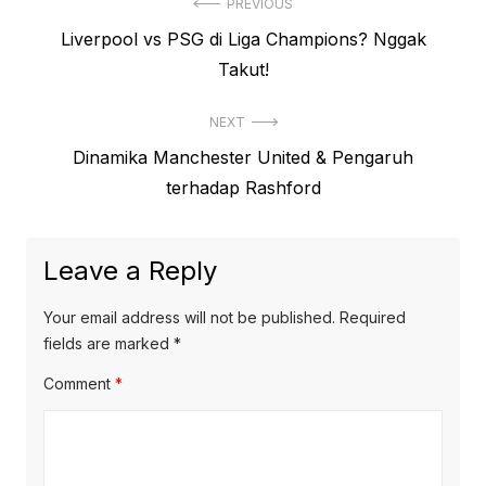
Post
PREVIOUS
Previous
Liverpool vs PSG di Liga Champions? Nggak
navigation
post:
Takut!
NEXT
Next
Dinamika Manchester United & Pengaruh
post:
terhadap Rashford
Leave a Reply
Your email address will not be published.
Required
fields are marked
*
Comment
*