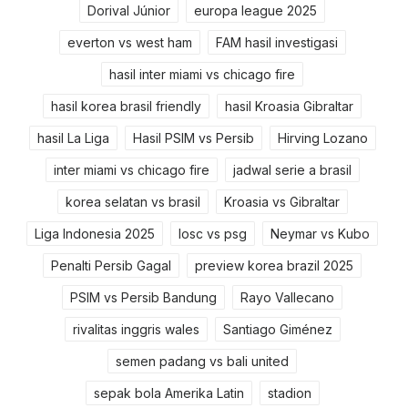
Dorival Júnior
europa league 2025
everton vs west ham
FAM hasil investigasi
hasil inter miami vs chicago fire
hasil korea brasil friendly
hasil Kroasia Gibraltar
hasil La Liga
Hasil PSIM vs Persib
Hirving Lozano
inter miami vs chicago fire
jadwal serie a brasil
korea selatan vs brasil
Kroasia vs Gibraltar
Liga Indonesia 2025
losc vs psg
Neymar vs Kubo
Penalti Persib Gagal
preview korea brazil 2025
PSIM vs Persib Bandung
Rayo Vallecano
rivalitas inggris wales
Santiago Giménez
semen padang vs bali united
sepak bola Amerika Latin
stadion