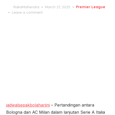
Posted
RakaMahendra
March 27, 2025
Premier League
on
Leave a comment
jadwalsepakbolahariini
– Pertandingan antara
Bologna dan AC Milan dalam lanjutan Serie A Italia