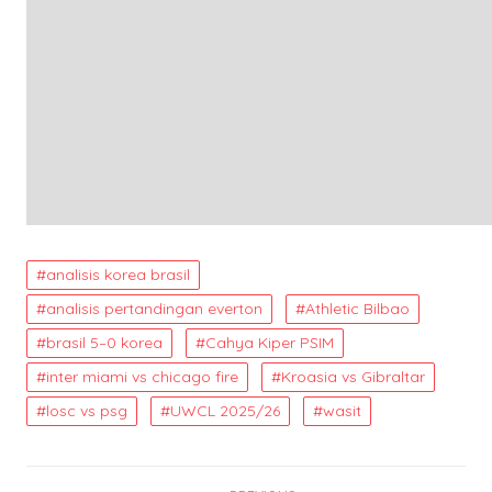
analisis korea brasil
analisis pertandingan everton
Athletic Bilbao
brasil 5–0 korea
Cahya Kiper PSIM
inter miami vs chicago fire
Kroasia vs Gibraltar
losc vs psg
UWCL 2025/26
wasit