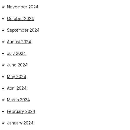
November 2024
October 2024
September 2024
August 2024
July 2024
June 2024
May 2024
April 2024
March 2024
February 2024
January 2024