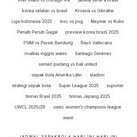
korea selatan vs brasil
Kroasia vs Gibraltar
Liga Indonesia 2025
losc vs psg
Neymar vs Kubo
Penalti Persib Gagal
preview korea brazil 2025
PSIM vs Persib Bandung
Rayo Vallecano
rivalitas inggris wales
Santiago Giménez
semen padang vs bali united
sepak bola Amerika Latin
stadion
strategi sepak bola
Super League 2025
suporter
timnas Brasil 2025
timnas Jepang 2025
UWCL 2025/26
uwec women’s champions league
wasit
JADWAL SEPAKBOLA HARI INI HARI INI