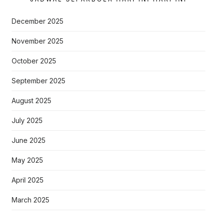
December 2025
November 2025
October 2025
September 2025
August 2025
July 2025
June 2025
May 2025
April 2025
March 2025