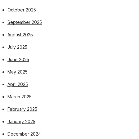
October 2025
September 2025
August 2025
July 2025
June 2025
May 2025
April 2025
March 2025
February 2025
January 2025
December 2024