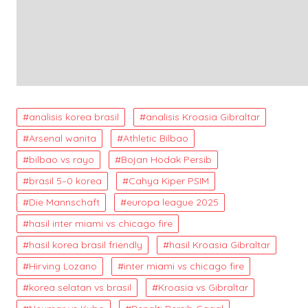
analisis korea brasil
analisis Kroasia Gibraltar
Arsenal wanita
Athletic Bilbao
bilbao vs rayo
Bojan Hodak Persib
brasil 5–0 korea
Cahya Kiper PSIM
Die Mannschaft
europa league 2025
hasil inter miami vs chicago fire
hasil korea brasil friendly
hasil Kroasia Gibraltar
Hirving Lozano
inter miami vs chicago fire
korea selatan vs brasil
Kroasia vs Gibraltar