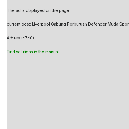
The ad is displayed on the page
current post: Liverpool Gabung Perburuan Defender Muda Sporti
Ad: tes (4740)
Find solutions in the manual