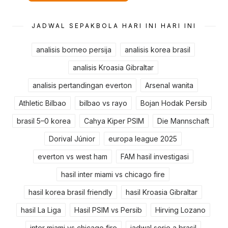
JADWAL SEPAKBOLA HARI INI HARI INI
analisis borneo persija
analisis korea brasil
analisis Kroasia Gibraltar
analisis pertandingan everton
Arsenal wanita
Athletic Bilbao
bilbao vs rayo
Bojan Hodak Persib
brasil 5–0 korea
Cahya Kiper PSIM
Die Mannschaft
Dorival Júnior
europa league 2025
everton vs west ham
FAM hasil investigasi
hasil inter miami vs chicago fire
hasil korea brasil friendly
hasil Kroasia Gibraltar
hasil La Liga
Hasil PSIM vs Persib
Hirving Lozano
inter miami vs chicago fire
jadwal serie a brasil