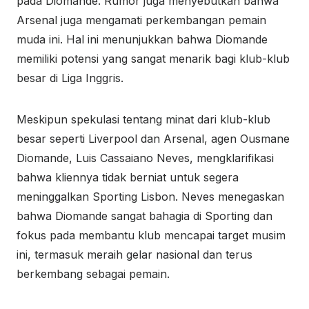
pada Diomande. Rumor juga menyebutkan bahwa
Arsenal juga mengamati perkembangan pemain
muda ini. Hal ini menunjukkan bahwa Diomande
memiliki potensi yang sangat menarik bagi klub-klub
besar di Liga Inggris.
Meskipun spekulasi tentang minat dari klub-klub
besar seperti Liverpool dan Arsenal, agen Ousmane
Diomande, Luis Cassaiano Neves, mengklarifikasi
bahwa kliennya tidak berniat untuk segera
meninggalkan Sporting Lisbon. Neves menegaskan
bahwa Diomande sangat bahagia di Sporting dan
fokus pada membantu klub mencapai target musim
ini, termasuk meraih gelar nasional dan terus
berkembang sebagai pemain.