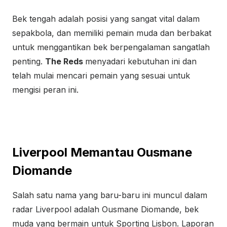
Bek tengah adalah posisi yang sangat vital dalam
sepakbola, dan memiliki pemain muda dan berbakat
untuk menggantikan bek berpengalaman sangatlah
penting.
The Reds
menyadari kebutuhan ini dan
telah mulai mencari pemain yang sesuai untuk
mengisi peran ini.
Liverpool Memantau Ousmane
Diomande
Salah satu nama yang baru-baru ini muncul dalam
radar Liverpool adalah Ousmane Diomande, bek
muda yang bermain untuk Sporting Lisbon. Laporan