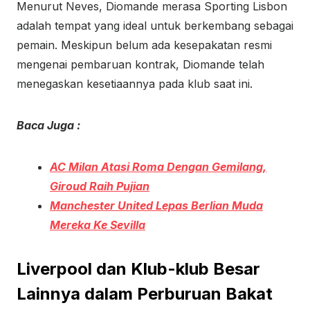
Menurut Neves, Diomande merasa Sporting Lisbon
adalah tempat yang ideal untuk berkembang sebagai
pemain. Meskipun belum ada kesepakatan resmi
mengenai pembaruan kontrak, Diomande telah
menegaskan kesetiaannya pada klub saat ini.
Baca Juga :
AC Milan Atasi Roma Dengan Gemilang,
Giroud Raih Pujian
Manchester United Lepas Berlian Muda
Mereka Ke Sevilla
Liverpool dan Klub-klub Besar
Lainnya dalam Perburuan Bakat