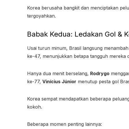
Korea berusaha bangkit dan menciptakan peluan
tergoyahkan.
Babak Kedua: Ledakan Gol & K
Usai turun minum, Brasil langsung menambah 
ke-47, menunjukkan betapa tangguh mereka da
Hanya dua menit berselang,
Rodrygo
menggan
ke-77,
Vinícius Júnior
menutup pesta gol Bras
Korea sempat mendapatkan beberapa peluang d
kokoh.
Beberapa momen penting lainnya: