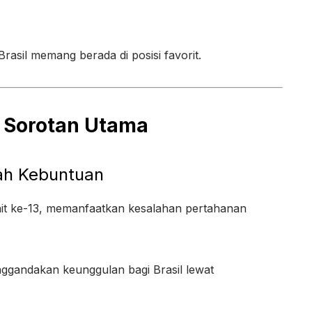
rasil memang berada di posisi favorit.
 Sorotan Utama
ah Kebuntuan
t ke-13, memanfaatkan kesalahan pertahanan
gandakan keunggulan bagi Brasil lewat