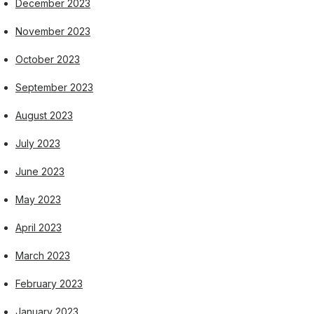
December 2023
November 2023
October 2023
September 2023
August 2023
July 2023
June 2023
May 2023
April 2023
March 2023
February 2023
January 2023