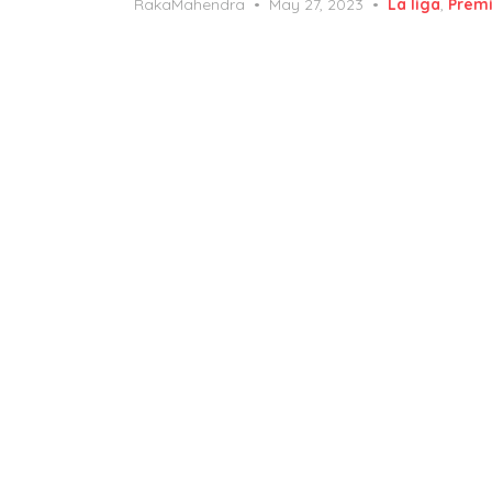
Posted
RakaMahendra
May 27, 2023
La liga
,
Prem
on