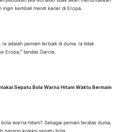
menyebutkan jika Ronaldo tidak akan menuntaskan
ingin kembali meniti karier di Eropa.
 Ia adalah pemain terbaik di dunia. Ia tidak
ke Eropa,” tandas Garcia.
akai Sepatu Bola Warna Hitam Waktu Bermain
 bola warna hitam? Sebagai pemain teratas dunia,
h pasang koleksi sepatu bola.