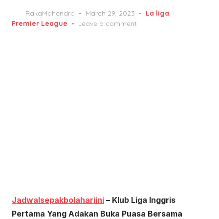
Posted
RakaMahendra
March 29, 2023
La liga
,
on
Premier League
Leave a comment
Jadwalsepakbolahariini
– Klub Liga Inggris
Pertama Yang Adakan Buka Puasa Bersama