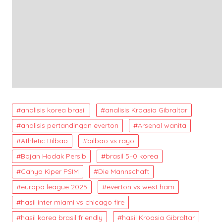
analisis korea brasil
analisis Kroasia Gibraltar
analisis pertandingan everton
Arsenal wanita
Athletic Bilbao
bilbao vs rayo
Bojan Hodak Persib
brasil 5–0 korea
Cahya Kiper PSIM
Die Mannschaft
europa league 2025
everton vs west ham
hasil inter miami vs chicago fire
hasil korea brasil friendly
hasil Kroasia Gibraltar