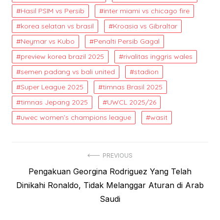
Hasil PSIM vs Persib
inter miami vs chicago fire
korea selatan vs brasil
Kroasia vs Gibraltar
Neymar vs Kubo
Penalti Persib Gagal
preview korea brazil 2025
rivalitas inggris wales
semen padang vs bali united
stadion
Super League 2025
timnas Brasil 2025
timnas Jepang 2025
UWCL 2025/26
uwec women’s champions league
wasit
Post
PREVIOUS
Previous
Pengakuan Georgina Rodriguez Yang Telah
navigation
post:
Dinikahi Ronaldo, Tidak Melanggar Aturan di Arab
Saudi