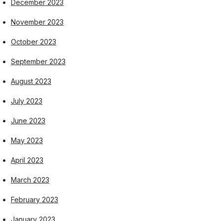
December 2023
November 2023
October 2023
September 2023
August 2023
July 2023
June 2023
May 2023
April 2023
March 2023
February 2023
January 2023