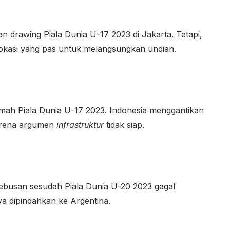
an drawing Piala Dunia U-17 2023 di Jakarta. Tetapi,
okasi yang pas untuk melangsungkan undian.
mah Piala Dunia U-17 2023. Indonesia menggantikan
karena argumen
infrastruktur
tidak siap.
nebusan sesudah Piala Dunia U-20 2023 gagal
ya dipindahkan ke Argentina.