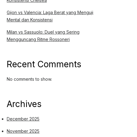
Konsistensi Chelsea
Gijon vs Valencia: Laga Berat yang Menguji
Mental dan Konsistensi
Milan vs Sassuolo: Duel yang Sering
Mengguncang Ritme Rossoneri
Recent Comments
No comments to show.
Archives
December 2025
November 2025