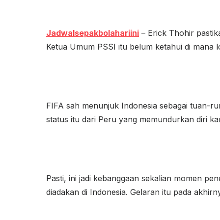
Jadwalsepakbolahariini
– Erick Thohir pastik
Ketua Umum PSSI itu belum ketahui di mana l
FIFA sah menunjuk Indonesia sebagai tuan-ru
status itu dari Peru yang memundurkan diri 
Pasti, ini jadi kebanggaan sekalian momen pe
diadakan di Indonesia. Gelaran itu pada akhirn