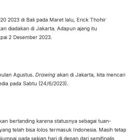
 2023 di Bali pada Maret lalu, Erick Thohir
an diadakan di Jakarta. Adapun ajang itu
pai 2 Desember 2023.
bulan Agustus.
Drawing
akan di Jakarta, kita mencari
edia pada Sabtu (24/6/2023).
skan bertanding karena statusnya sebagai tuan-
yang telah bisa lolos termasuk Indonesia. Masih tetap
umpai pada sekian hari di depan dari semifinalis