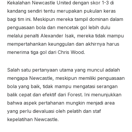
Kekalahan Newcastle United dengan skor 1-3 di
kandang sendiri tentu merupakan pukulan keras
bagi tim ini. Meskipun mereka tampil dominan dalam
penguasaan bola dan mencetak gol lebih dulu
melalui penalti Alexander Isak, mereka tidak mampu
mempertahankan keunggulan dan akhirnya harus
menerima tiga gol dari Chris Wood.
Salah satu pertanyaan utama yang muncul adalah
mengapa Newcastle, meskipun memiliki penguasaan
bola yang baik, tidak mampu mengatasi serangan
balik cepat dan efektif dari Forest. Ini menunjukkan
bahwa aspek pertahanan mungkin menjadi area
yang perlu dievaluasi oleh pelatih dan staf
kepelatihan Newcastle.