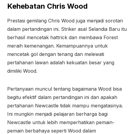
Kehebatan Chris Wood
Prestasi gemilang Chris Wood juga menjadi sorotan
dalam pertandingan ini. Striker asal Selandia Baru itu
berhasil mencetak hattrick dan membawa Forest
meraih kemenangan. Kemampuannya untuk
mencetak gol dengan tenang dan melewati
pertahanan lawan adalah kekuatan besar yang
dimiliki Wood.
Pertanyaan muncul tentang bagaimana Wood bisa
begitu efektif dalam pertandingan ini dan apakah
pertahanan Newcastle tidak mampu mengatasinya.
Ini mungkin menjadi pelajaran berharga bagi
Newcastle untuk lebih memperhatikan pemain-
pemain berbahaya seperti Wood dalam