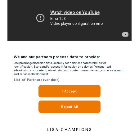
LIGA CHAMPIONS