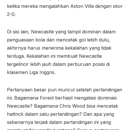
ketika mereka mengalahkan Aston Villa dengan skor
2-0.
Di sisi lain, Newcastle yang tampil dominan dalam
penguasaan bola dan mencetak gol lebih dulu,
akhirnya harus menerima kekalahan yang tidak
terduga. Kekalahan ini membuat Newcastle
tergelincir lebih jauh dalam perburuan posisi di
klasemen Liga Inggris.
Pertanyaan besar pun muncul setelah pertandingan
ini. Bagaimana Forest berhasil mengatasi dominasi
Newcastle? Bagaimana Chris Wood bisa mencetak
hattrick dalam satu pertandingan? Dan apa yang
sebenarnya terjadi dalam pertandingan ini yang