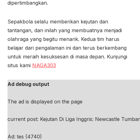
dipertimbangkan.
Sepakbola selalu memberikan kejutan dan
tantangan, dan inilah yang membuatnya menjadi
olahraga yang begitu menarik. Kedua tim harus
belajar dari pengalaman ini dan terus berkembang
untuk meraih kesuksesan di masa depan. Kunjungi
situs kami
NAGA303
Ad debug output
The ad is displayed on the page
current post: Kejutan Di Liga Inggris: Newcastle Tumban
Ad: tes (4740)