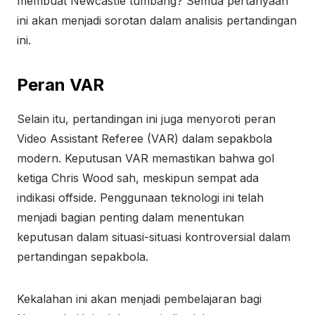
membuat Newcastle tumbang? Semua pertanyaan
ini akan menjadi sorotan dalam analisis pertandingan
ini.
Peran VAR
Selain itu, pertandingan ini juga menyoroti peran
Video Assistant Referee (VAR) dalam sepakbola
modern. Keputusan VAR memastikan bahwa gol
ketiga Chris Wood sah, meskipun sempat ada
indikasi offside. Penggunaan teknologi ini telah
menjadi bagian penting dalam menentukan
keputusan dalam situasi-situasi kontroversial dalam
pertandingan sepakbola.
Kekalahan ini akan menjadi pembelajaran bagi