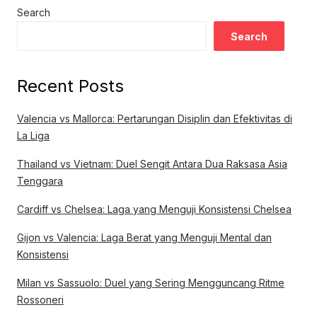
Search
Search
Recent Posts
Valencia vs Mallorca: Pertarungan Disiplin dan Efektivitas di
La Liga
Thailand vs Vietnam: Duel Sengit Antara Dua Raksasa Asia
Tenggara
Cardiff vs Chelsea: Laga yang Menguji Konsistensi Chelsea
Gijon vs Valencia: Laga Berat yang Menguji Mental dan
Konsistensi
Milan vs Sassuolo: Duel yang Sering Mengguncang Ritme
Rossoneri