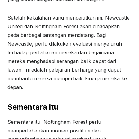
Setelah kekalahan yang mengejutkan ini, Newcastle
United dan Nottingham Forest akan dihadapkan
pada berbagai tantangan mendatang. Bagi
Newcastle, perlu dilakukan evaluasi menyeluruh
terhadap pertahanan mereka dan bagaimana
mereka menghadapi serangan balik cepat dari
lawan. Ini adalah pelajaran berharga yang dapat
membantu mereka memperbaiki kinerja mereka ke
depan.
Sementara itu
Sementara itu, Nottingham Forest perlu
mempertahankan momen positif ini dan