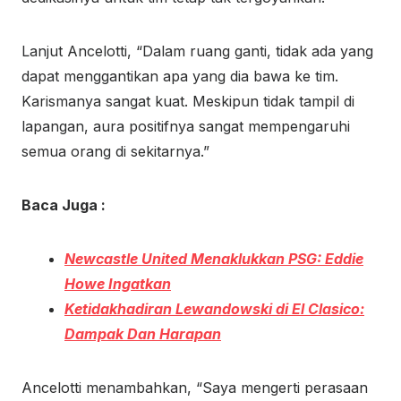
Lanjut Ancelotti, “Dalam ruang ganti, tidak ada yang
dapat menggantikan apa yang dia bawa ke tim.
Karismanya sangat kuat. Meskipun tidak tampil di
lapangan, aura positifnya sangat mempengaruhi
semua orang di sekitarnya.”
Baca Juga :
Newcastle United Menaklukkan PSG: Eddie
Howe Ingatkan
Ketidakhadiran Lewandowski di El Clasico:
Dampak Dan Harapan
Ancelotti menambahkan, “Saya mengerti perasaan