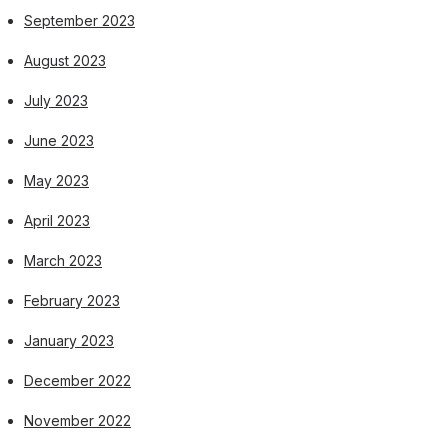
September 2023
August 2023
July 2023
June 2023
May 2023
April 2023
March 2023
February 2023
January 2023
December 2022
November 2022