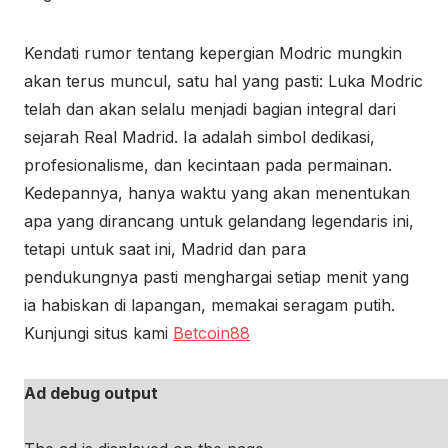
Kendati rumor tentang kepergian Modric mungkin
akan terus muncul, satu hal yang pasti: Luka Modric
telah dan akan selalu menjadi bagian integral dari
sejarah Real Madrid. Ia adalah simbol dedikasi,
profesionalisme, dan kecintaan pada permainan.
Kedepannya, hanya waktu yang akan menentukan
apa yang dirancang untuk gelandang legendaris ini,
tetapi untuk saat ini, Madrid dan para
pendukungnya pasti menghargai setiap menit yang
ia habiskan di lapangan, memakai seragam putih.
Kunjungi situs kami
Betcoin88
Ad debug output