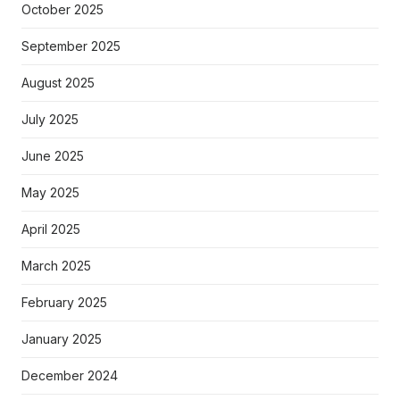
October 2025
September 2025
August 2025
July 2025
June 2025
May 2025
April 2025
March 2025
February 2025
January 2025
December 2024