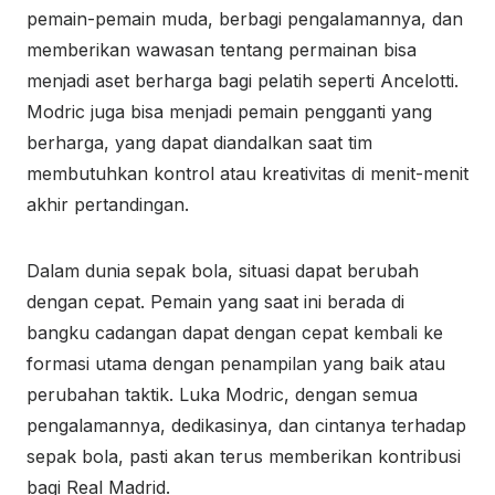
pemain-pemain muda, berbagi pengalamannya, dan
memberikan wawasan tentang permainan bisa
menjadi aset berharga bagi pelatih seperti Ancelotti.
Modric juga bisa menjadi pemain pengganti yang
berharga, yang dapat diandalkan saat tim
membutuhkan kontrol atau kreativitas di menit-menit
akhir pertandingan.
Dalam dunia sepak bola, situasi dapat berubah
dengan cepat. Pemain yang saat ini berada di
bangku cadangan dapat dengan cepat kembali ke
formasi utama dengan penampilan yang baik atau
perubahan taktik. Luka Modric, dengan semua
pengalamannya, dedikasinya, dan cintanya terhadap
sepak bola, pasti akan terus memberikan kontribusi
bagi Real Madrid.