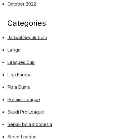
October 2022
Categories
Jadwal Sepak bola
La liga
Leagues Cup
Liga Europa
Piala Dunia
Premier League
Saudi Pro League
Sepak bola indonesia
Super League