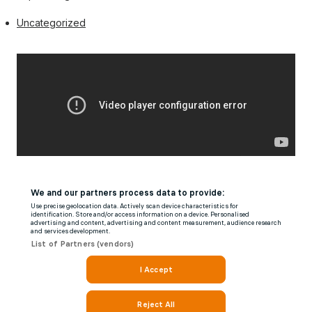
Uncategorized