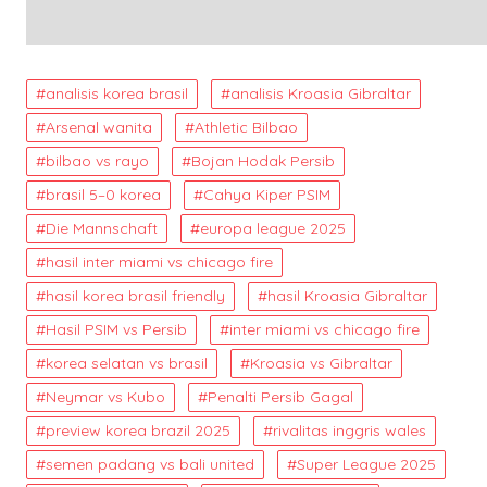
analisis korea brasil
analisis Kroasia Gibraltar
Arsenal wanita
Athletic Bilbao
bilbao vs rayo
Bojan Hodak Persib
brasil 5–0 korea
Cahya Kiper PSIM
Die Mannschaft
europa league 2025
hasil inter miami vs chicago fire
hasil korea brasil friendly
hasil Kroasia Gibraltar
Hasil PSIM vs Persib
inter miami vs chicago fire
korea selatan vs brasil
Kroasia vs Gibraltar
Neymar vs Kubo
Penalti Persib Gagal
preview korea brazil 2025
rivalitas inggris wales
semen padang vs bali united
Super League 2025