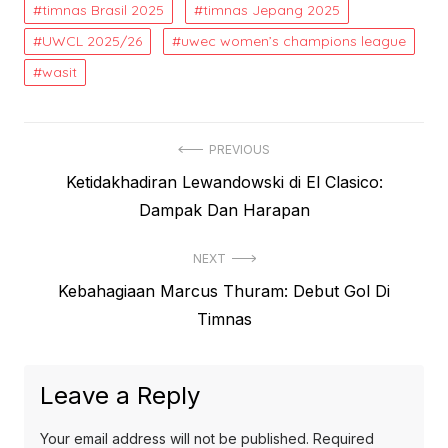
timnas Brasil 2025
timnas Jepang 2025
UWCL 2025/26
uwec women’s champions league
wasit
Post
PREVIOUS
Previous
Ketidakhadiran Lewandowski di El Clasico:
navigation
post:
Dampak Dan Harapan
NEXT
Next
Kebahagiaan Marcus Thuram: Debut Gol Di
post:
Timnas
Leave a Reply
Your email address will not be published.
Required