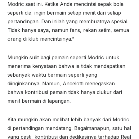
Modric saat ini. Ketika Anda mencintai sepak bola
seperti dia, ingin bermain setiap menit dari setiap
pertandingan. Dan inilah yang membuatnya spesial.
Tidak hanya saya, namun fans, rekan setim, semua
orang di klub mencintainya.”
Mungkin sulit bagi pemain seperti Modric untuk
menerima kenyataan bahwa ia tidak mendapatkan
sebanyak waktu bermain seperti yang
diinginkannya. Namun, Ancelotti menegaskan
bahwa kontribusi pemain tidak hanya diukur dari
menit bermain di lapangan.
Kita mungkin akan melihat lebih banyak dari Modric
di pertandingan mendatang. Bagaimanapun, satu hal
yang pasti, kontribusi dan dedikasinya terhadap Real