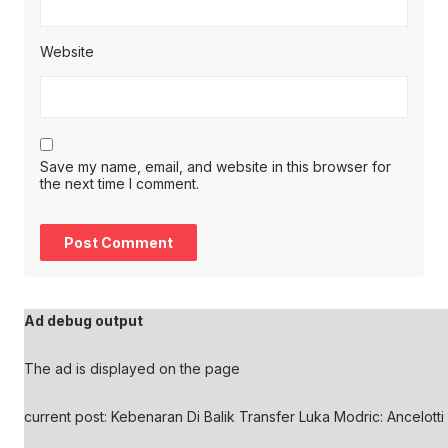
Website
Save my name, email, and website in this browser for
the next time I comment.
Ad debug output
The ad is displayed on the page
current post: Kebenaran Di Balik Transfer Luka Modric: Ancelotti