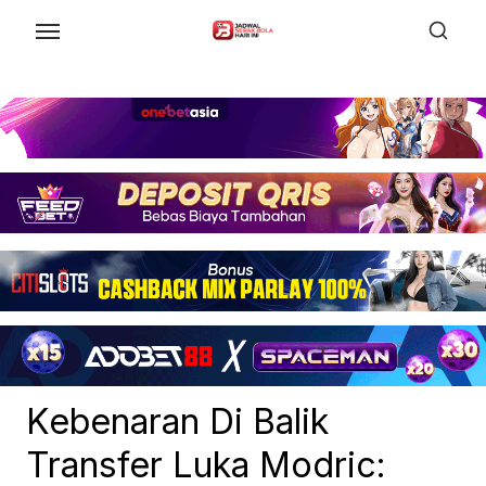
Skip
to
the
content
Kebenaran Di Balik
Transfer Luka Modric: