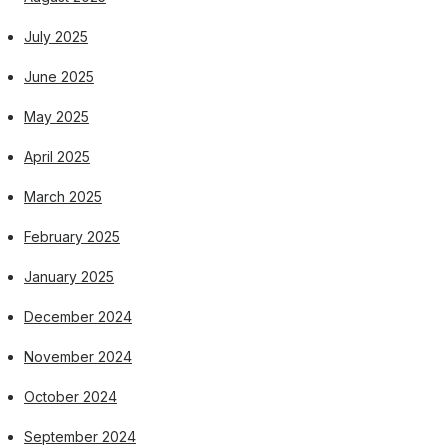
July 2025
June 2025
May 2025
April 2025
March 2025
February 2025
January 2025
December 2024
November 2024
October 2024
September 2024