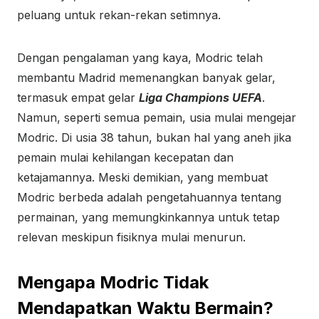
peluang untuk rekan-rekan setimnya.
Dengan pengalaman yang kaya, Modric telah
membantu Madrid memenangkan banyak gelar,
termasuk empat gelar
Liga Champions UEFA
.
Namun, seperti semua pemain, usia mulai mengejar
Modric. Di usia 38 tahun, bukan hal yang aneh jika
pemain mulai kehilangan kecepatan dan
ketajamannya. Meski demikian, yang membuat
Modric berbeda adalah pengetahuannya tentang
permainan, yang memungkinkannya untuk tetap
relevan meskipun fisiknya mulai menurun.
Mengapa Modric Tidak
Mendapatkan Waktu Bermain?