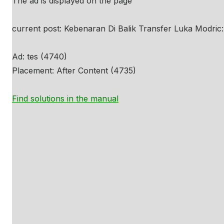
The ad is displayed on the page
current post: Kebenaran Di Balik Transfer Luka Modric:
Ad: tes (4740)
Placement: After Content (4735)
Find solutions in the manual