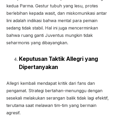
kedua Parma. Gestur tubuh yang lesu, protes
berlebihan kepada wasit, dan miskomunikasi antar
lini adalah indikasi bahwa mental para pemain
sedang tidak stabil. Hal ini juga mencerminkan
bahwa ruang ganti Juventus mungkin tidak
seharmonis yang dibayangkan.
Keputusan Taktik Allegri yang
Dipertanyakan
Allegri kembali mendapat kritik dari fans dan
pengamat. Strategi bertahan-menunggu dengan
sesekali melakukan serangan balik tidak lagi efektif,
terutama saat melawan tim-tim yang bermain
agresif.