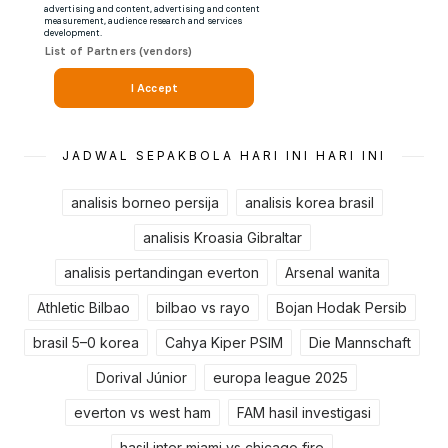
JADWAL SEPAKBOLA HARI INI HARI INI
analisis borneo persija
analisis korea brasil
analisis Kroasia Gibraltar
analisis pertandingan everton
Arsenal wanita
Athletic Bilbao
bilbao vs rayo
Bojan Hodak Persib
brasil 5–0 korea
Cahya Kiper PSIM
Die Mannschaft
Dorival Júnior
europa league 2025
everton vs west ham
FAM hasil investigasi
hasil inter miami vs chicago fire