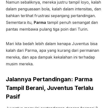
Namun sebaliknya, mereka justru tampil loyo, kalah
dalam penguasaan bola, kalah dalam intensitas, dan
bahkan terlihat frustrasi sepanjang pertandingan.
Sementara itu,
Parma
tampil penuh semangat dan
pantas membawa pulang tiga poin dari Turin.
Mari kita bedah lebih dalam kenapa Juventus bisa
kalah dari Parma, apa yang kurang dari permainan
mereka, dan apa dampak kekalahan ini terhadap
musim mereka.
Jalannya Pertandingan: Parma
Tampil Berani, Juventus Terlalu
Pasif