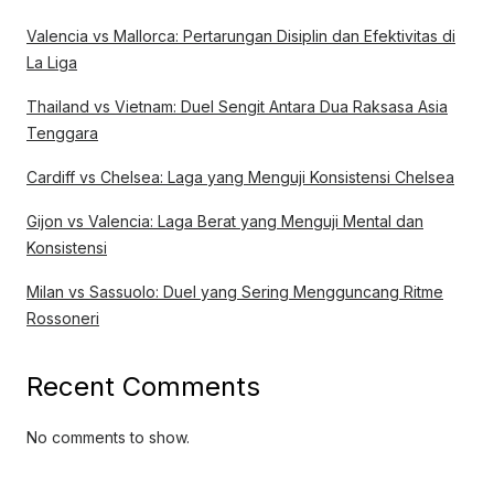
Valencia vs Mallorca: Pertarungan Disiplin dan Efektivitas di
La Liga
Thailand vs Vietnam: Duel Sengit Antara Dua Raksasa Asia
Tenggara
Cardiff vs Chelsea: Laga yang Menguji Konsistensi Chelsea
Gijon vs Valencia: Laga Berat yang Menguji Mental dan
Konsistensi
Milan vs Sassuolo: Duel yang Sering Mengguncang Ritme
Rossoneri
Recent Comments
No comments to show.