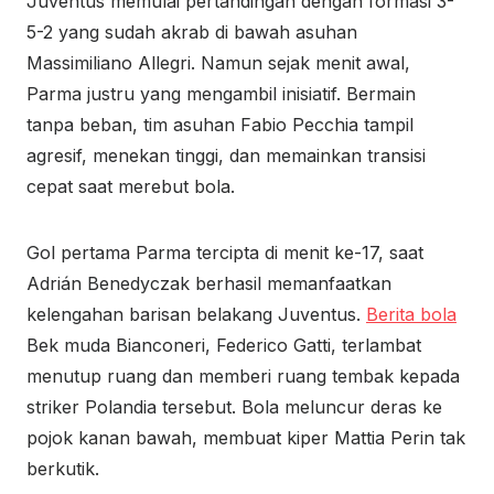
Juventus memulai pertandingan dengan formasi 3-
5-2 yang sudah akrab di bawah asuhan
Massimiliano Allegri. Namun sejak menit awal,
Parma justru yang mengambil inisiatif. Bermain
tanpa beban, tim asuhan Fabio Pecchia tampil
agresif, menekan tinggi, dan memainkan transisi
cepat saat merebut bola.
Gol pertama Parma tercipta di menit ke-17, saat
Adrián Benedyczak berhasil memanfaatkan
kelengahan barisan belakang Juventus.
Berita bola
Bek muda Bianconeri, Federico Gatti, terlambat
menutup ruang dan memberi ruang tembak kepada
striker Polandia tersebut. Bola meluncur deras ke
pojok kanan bawah, membuat kiper Mattia Perin tak
berkutik.