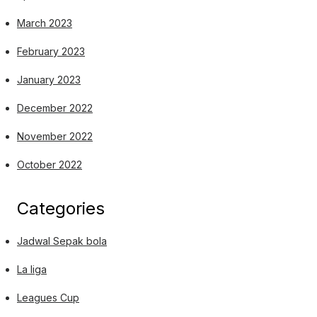
March 2023
February 2023
January 2023
December 2022
November 2022
October 2022
Categories
Jadwal Sepak bola
La liga
Leagues Cup