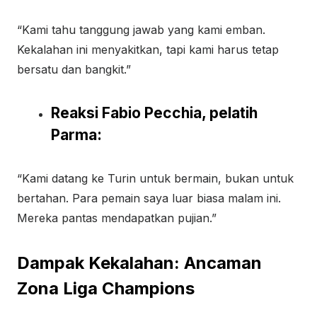
“Kami tahu tanggung jawab yang kami emban.
Kekalahan ini menyakitkan, tapi kami harus tetap
bersatu dan bangkit.”
Reaksi Fabio Pecchia, pelatih
Parma:
“Kami datang ke Turin untuk bermain, bukan untuk
bertahan. Para pemain saya luar biasa malam ini.
Mereka pantas mendapatkan pujian.”
Dampak Kekalahan: Ancaman
Zona Liga Champions