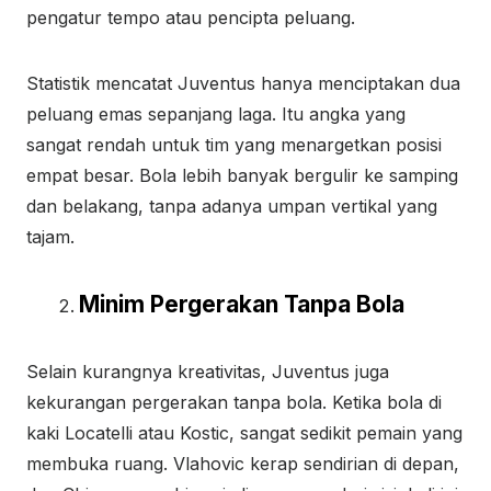
pengatur tempo atau pencipta peluang.
Statistik mencatat Juventus hanya menciptakan dua
peluang emas sepanjang laga. Itu angka yang
sangat rendah untuk tim yang menargetkan posisi
empat besar. Bola lebih banyak bergulir ke samping
dan belakang, tanpa adanya umpan vertikal yang
tajam.
Minim Pergerakan Tanpa Bola
Selain kurangnya kreativitas, Juventus juga
kekurangan pergerakan tanpa bola. Ketika bola di
kaki Locatelli atau Kostic, sangat sedikit pemain yang
membuka ruang. Vlahovic kerap sendirian di depan,