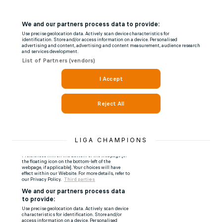
LIGA CHAMPIONS