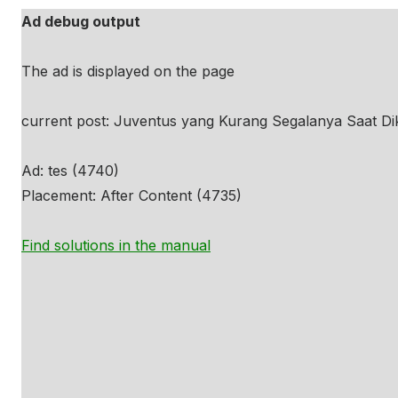
Ad debug output
The ad is displayed on the page
current post: Juventus yang Kurang Segalanya Saat Di
Ad: tes (4740)
Placement: After Content (4735)
Find solutions in the manual