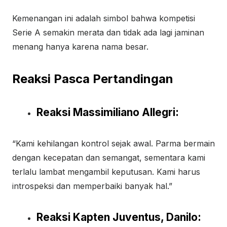
Kemenangan ini adalah simbol bahwa kompetisi
Serie A semakin merata dan tidak ada lagi jaminan
menang hanya karena nama besar.
Reaksi Pasca Pertandingan
Reaksi Massimiliano Allegri:
“Kami kehilangan kontrol sejak awal. Parma bermain
dengan kecepatan dan semangat, sementara kami
terlalu lambat mengambil keputusan. Kami harus
introspeksi dan memperbaiki banyak hal.”
Reaksi Kapten Juventus, Danilo: