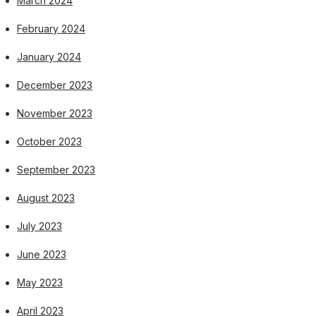
March 2024
February 2024
January 2024
December 2023
November 2023
October 2023
September 2023
August 2023
July 2023
June 2023
May 2023
April 2023