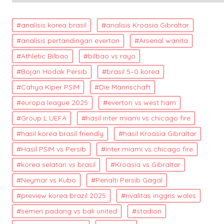
analisis korea brasil
analisis Kroasia Gibraltar
analisis pertandingan everton
Arsenal wanita
Athletic Bilbao
bilbao vs rayo
Bojan Hodak Persib
brasil 5–0 korea
Cahya Kiper PSIM
Die Mannschaft
europa league 2025
everton vs west ham
Group L UEFA
hasil inter miami vs chicago fire
hasil korea brasil friendly
hasil Kroasia Gibraltar
Hasil PSIM vs Persib
inter miami vs chicago fire
korea selatan vs brasil
Kroasia vs Gibraltar
Neymar vs Kubo
Penalti Persib Gagal
preview korea brazil 2025
rivalitas inggris wales
semen padang vs bali united
stadion