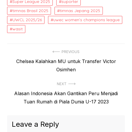
Super League 2025
suporter
timnas Brasil 2025
timnas Jepang 2025
UWCL 2025/26
uwec women’s champions league
wasit
Post
PREVIOUS
Previous
Chelsea Kalahkan MU untuk Transfer Victor
navigation
post:
Osimhen
NEXT
Next
Alasan Indonesia Akan Gantikan Peru Menjadi
post:
Tuan Rumah di Piala Dunia U-17 2023
Leave a Reply