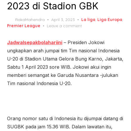
2023 di Stadion GBK
Posted
RakaMahendra
April 3, 2023
La liga
,
Liga Europa
,
on
Premier League
Leave a comment
Jadwalsepakbolahariini
– Presiden Jokowi
ungkapkan arah jumpai tim Tim nasional Indonesia
U-20 di Stadion Utama Gelora Bung Karno, Jakarta,
Sabtu 1 April 2023 sore WIB. Jokowi akui ingin
memberi semangat ke Garuda Nusantara -julukan
Tim nasional Indonesia U-20.
Orang nomor satu di Indonesia itu dijumpai datang di
SUGBK pada jam 15.36 WIB. Dalam lawatan itu,