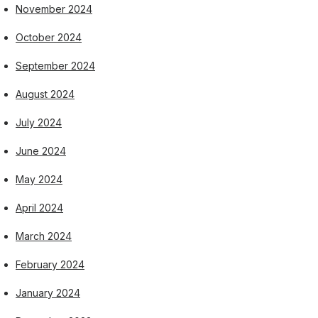
November 2024
October 2024
September 2024
August 2024
July 2024
June 2024
May 2024
April 2024
March 2024
February 2024
January 2024