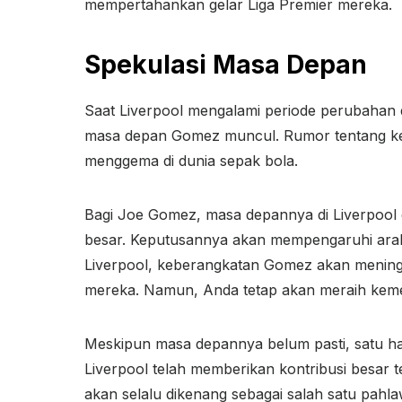
mempertahankan gelar Liga Premier mereka.
Spekulasi Masa Depan
Saat Liverpool mengalami periode perubahan 
masa depan Gomez muncul. Rumor tentang ke
menggema di dunia sepak bola.
Bagi Joe Gomez, masa depannya di Liverpool d
besar. Keputusannya akan mempengaruhi arah 
Liverpool, keberangkatan Gomez akan meninggal
mereka. Namun, Anda tetap akan meraih ke
Meskipun masa depannya belum pasti, satu ha
Liverpool telah memberikan kontribusi besar 
akan selalu dikenang sebagai salah satu pahla