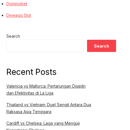
Dominobet
Dewagg Slot
Search
Search
Recent Posts
Valencia vs Mallorca: Pertarungan Disiplin
dan Efektivitas di La Liga
Thailand vs Vietnam: Duel Sengit Antara Dua
Raksasa Asia Tenggara
Cardiff vs Chelsea: Laga yang Menguji