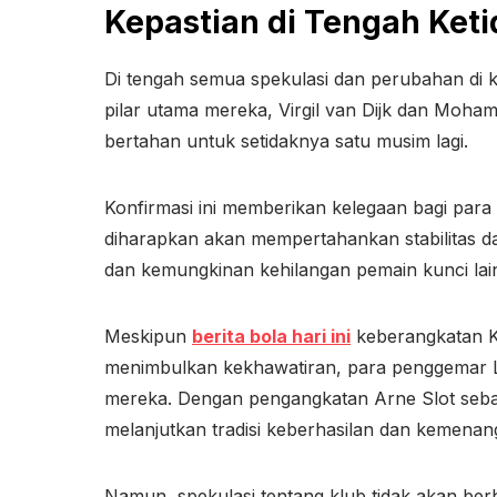
Kepastian di Tengah Ket
Di tengah semua spekulasi dan perubahan di k
pilar utama mereka, Virgil van Dijk dan Moh
bertahan untuk setidaknya satu musim lagi.
Konfirmasi ini memberikan kelegaan bagi para
diharapkan akan mempertahankan stabilitas da
dan kemungkinan kehilangan pemain kunci lai
Meskipun
berita bola hari ini
keberangkatan K
menimbulkan kekhawatiran, para penggemar L
mereka. Dengan pengangkatan Arne Slot sebag
melanjutkan tradisi keberhasilan dan kemenan
Namun, spekulasi tentang klub tidak akan berh