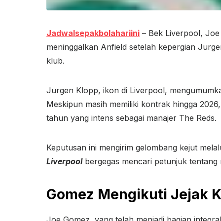
Jadwalsepakbolahariini
– Bek Liverpool, Jo
meninggalkan Anfield setelah kepergian Jurge
klub.
Jurgen Klopp, ikon di Liverpool, mengumumka
Meskipun masih memiliki kontrak hingga 2026,
tahun yang intens sebagai manajer The Reds.
Keputusan ini mengirim gelombang kejut mela
Liverpool
bergegas mencari petunjuk tentang
Gomez Mengikuti Jejak 
Joe Gomez, yang telah menjadi bagian integral