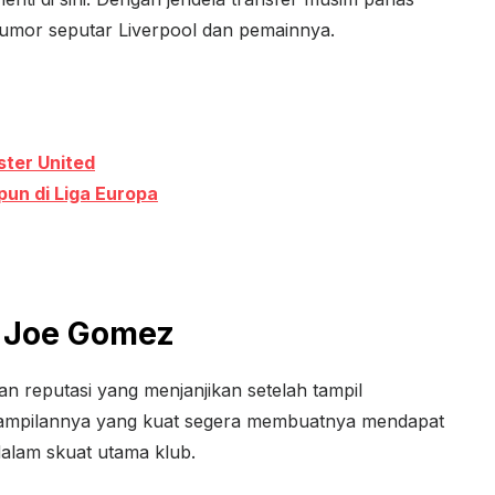
umor seputar Liverpool dan pemainnya.
ter United
un di Liga Europa
 Joe Gomez
n reputasi yang menjanjikan setelah tampil
nampilannya yang kuat segera membuatnya mendapat
dalam skuat utama klub.