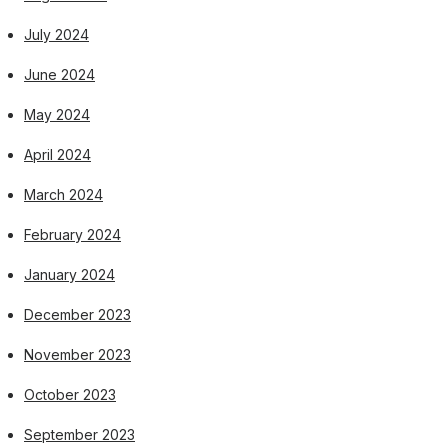
July 2024
June 2024
May 2024
April 2024
March 2024
February 2024
January 2024
December 2023
November 2023
October 2023
September 2023