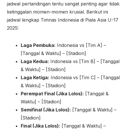
jadwal pertandingan tentu sangat penting agar tidak
ketinggalan momen-momen krusial. Berikut ini
jadwal lengkap Timnas Indonesia di Piala Asia U-17
2025:
Laga Pembuka:
Indonesia vs [Tim A] –
[Tanggal & Waktu] – [Stadion]
Laga Kedua:
Indonesia vs [Tim B] – [Tanggal
& Waktu] – [Stadion]
Laga Ketiga:
Indonesia vs [Tim C] – [Tanggal
& Waktu] – [Stadion]
Perempat Final (Jika Lolos):
[Tanggal &
Waktu] – [Stadion]
Semifinal (Jika Lolos):
[Tanggal & Waktu] –
[Stadion]
Final (Jika Lolos):
[Tanggal & Waktu] –