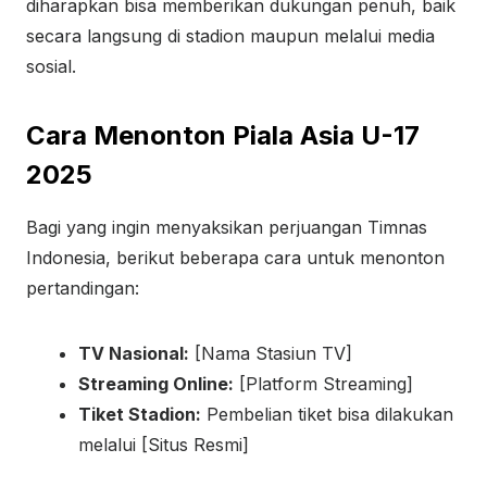
diharapkan bisa memberikan dukungan penuh, baik
secara langsung di stadion maupun melalui media
sosial.
Cara Menonton Piala Asia U-17
2025
Bagi yang ingin menyaksikan perjuangan Timnas
Indonesia, berikut beberapa cara untuk menonton
pertandingan:
TV Nasional:
[Nama Stasiun TV]
Streaming Online:
[Platform Streaming]
Tiket Stadion:
Pembelian tiket bisa dilakukan
melalui [Situs Resmi]