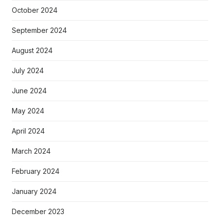
October 2024
September 2024
August 2024
July 2024
June 2024
May 2024
April 2024
March 2024
February 2024
January 2024
December 2023