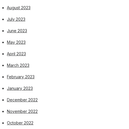
August 2023
July 2023
June 2023
May 2023
April 2023
March 2023
February 2023
January 2023
December 2022
November 2022
October 2022