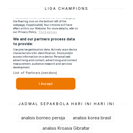
LIGA CHAMPIONS
JADWAL SEPAKBOLA HARI INI HARI INI
analisis borneo persija
analisis korea brasil
analisis Kroasia Gibraltar