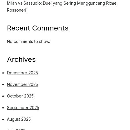
Milan vs Sassuolo: Duel yang Sering Mengguncang Ritme
Rossoneri
Recent Comments
No comments to show.
Archives
December 2025
November 2025
October 2025
September 2025
August 2025