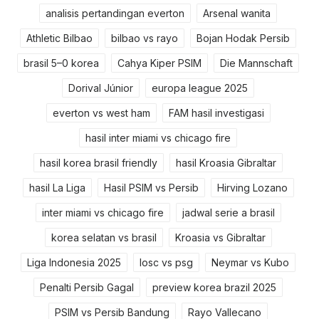
analisis pertandingan everton
Arsenal wanita
Athletic Bilbao
bilbao vs rayo
Bojan Hodak Persib
brasil 5–0 korea
Cahya Kiper PSIM
Die Mannschaft
Dorival Júnior
europa league 2025
everton vs west ham
FAM hasil investigasi
hasil inter miami vs chicago fire
hasil korea brasil friendly
hasil Kroasia Gibraltar
hasil La Liga
Hasil PSIM vs Persib
Hirving Lozano
inter miami vs chicago fire
jadwal serie a brasil
korea selatan vs brasil
Kroasia vs Gibraltar
Liga Indonesia 2025
losc vs psg
Neymar vs Kubo
Penalti Persib Gagal
preview korea brazil 2025
PSIM vs Persib Bandung
Rayo Vallecano