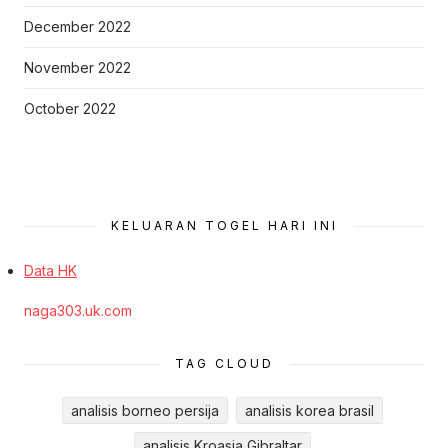
December 2022
November 2022
October 2022
KELUARAN TOGEL HARI INI
Data HK
naga303.uk.com
TAG CLOUD
analisis borneo persija
analisis korea brasil
analisis Kroasia Gibraltar