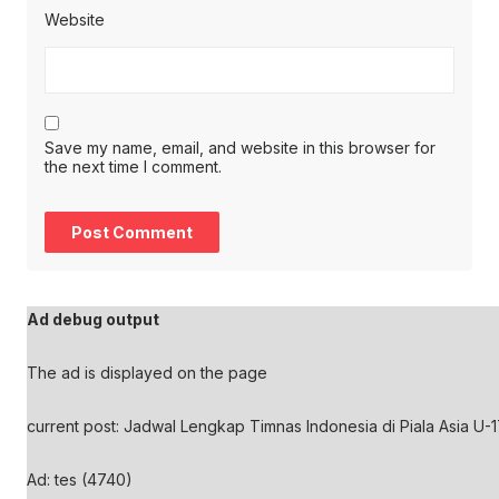
Website
Save my name, email, and website in this browser for
the next time I comment.
Ad debug output
The ad is displayed on the page
current post: Jadwal Lengkap Timnas Indonesia di Piala Asia U-17
Ad: tes (4740)