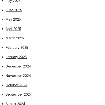
July 2025
June 2025
May 2025
April 2025
March 2025
February 2025
January 2025
December 2024
November 2024
October 2024
September 2024
August 2024