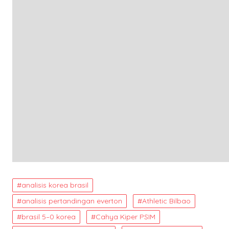
analisis korea brasil
analisis pertandingan everton
Athletic Bilbao
brasil 5–0 korea
Cahya Kiper PSIM