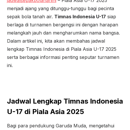
jadwalsepakbolahariini
– Piala Asia U-17 2025
menjadi ajang yang ditunggu-tunggu bagi pecinta
sepak bola tanah air.
Timnas Indonesia U-17
siap
berlaga di turnamen bergengsi ini dengan harapan
melangkah jauh dan mengharumkan nama bangsa.
Dalam artikel ini, kita akan membahas jadwal
lengkap Timnas Indonesia di Piala Asia U-17 2025
serta berbagai informasi penting seputar turnamen
ini.
Jadwal Lengkap Timnas Indonesia
U-17 di Piala Asia 2025
Bagi para pendukung Garuda Muda, mengetahui