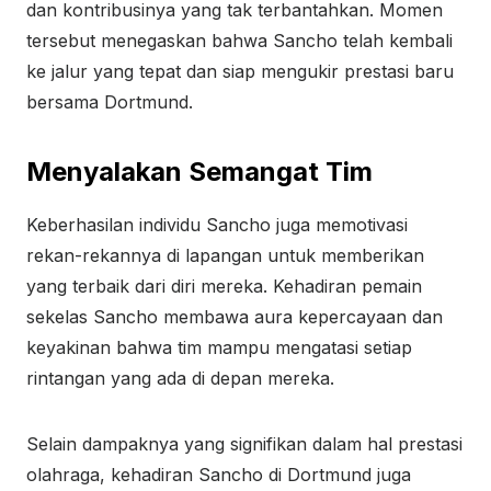
dan kontribusinya yang tak terbantahkan. Momen
tersebut menegaskan bahwa Sancho telah kembali
ke jalur yang tepat dan siap mengukir prestasi baru
bersama Dortmund.
Menyalakan Semangat Tim
Keberhasilan individu Sancho juga memotivasi
rekan-rekannya di lapangan untuk memberikan
yang terbaik dari diri mereka. Kehadiran pemain
sekelas Sancho membawa aura kepercayaan dan
keyakinan bahwa tim mampu mengatasi setiap
rintangan yang ada di depan mereka.
Selain dampaknya yang signifikan dalam hal prestasi
olahraga, kehadiran Sancho di Dortmund juga