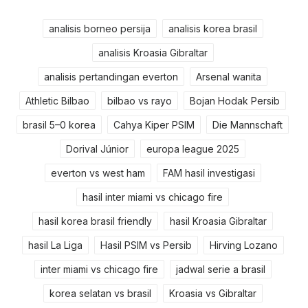
analisis borneo persija
analisis korea brasil
analisis Kroasia Gibraltar
analisis pertandingan everton
Arsenal wanita
Athletic Bilbao
bilbao vs rayo
Bojan Hodak Persib
brasil 5–0 korea
Cahya Kiper PSIM
Die Mannschaft
Dorival Júnior
europa league 2025
everton vs west ham
FAM hasil investigasi
hasil inter miami vs chicago fire
hasil korea brasil friendly
hasil Kroasia Gibraltar
hasil La Liga
Hasil PSIM vs Persib
Hirving Lozano
inter miami vs chicago fire
jadwal serie a brasil
korea selatan vs brasil
Kroasia vs Gibraltar