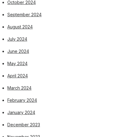
October 2024
September 2024
August 2024
July 2024
June 2024
May 2024
April 2024
March 2024
February 2024
January 2024
December 2023
November 2023