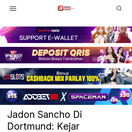
Skip
to
the
content
Jadon Sancho Di
Dortmund: Kejar