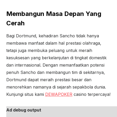
Membangun Masa Depan Yang
Cerah
Bagi Dortmund, kehadiran Sancho tidak hanya
membawa manfaat dalam hal prestasi olahraga,
tetapi juga membuka peluang untuk meraih
kesuksesan yang berkelanjutan di tingkat domestik
dan internasional. Dengan memanfaatkan potensi
penuh Sancho dan membangun tim di sekitarnya,
Dortmund dapat meraih prestasi besar dan
menorehkan namanya di sejarah sepakbola dunia.
Kunjungi situs kami
DEWAPOKER
casino terpercaya!
Ad debug output