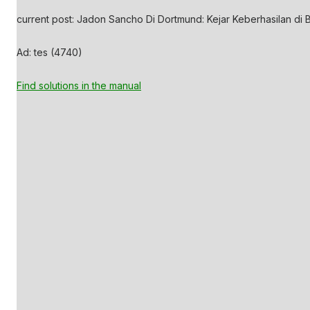
current post: Jadon Sancho Di Dortmund: Kejar Keberhasilan di 
Ad: tes (4740)
Find solutions in the manual