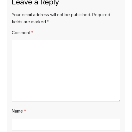
Leave a Reply
Your email address will not be published.
Required
fields are marked
*
Comment
*
Name
*