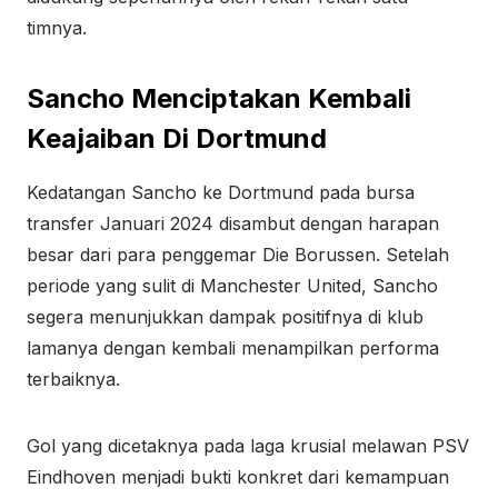
timnya.
Sancho Menciptakan Kembali
Keajaiban Di Dortmund
Kedatangan Sancho ke Dortmund pada bursa
transfer Januari 2024 disambut dengan harapan
besar dari para penggemar Die Borussen. Setelah
periode yang sulit di Manchester United, Sancho
segera menunjukkan dampak positifnya di klub
lamanya dengan kembali menampilkan performa
terbaiknya.
Gol yang dicetaknya pada laga krusial melawan PSV
Eindhoven menjadi bukti konkret dari kemampuan