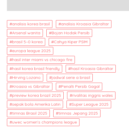
analisis korea brasil
analisis Kroasia Gibraltar
Arsenal wanita
Bojan Hodak Persib
brasil 5–0 korea
Cahya Kiper PSIM
europa league 2025
hasil inter miami vs chicago fire
hasil korea brasil friendly
hasil Kroasia Gibraltar
Hirving Lozano
jadwal serie a brasil
Kroasia vs Gibraltar
Penalti Persib Gagal
preview korea brazil 2025
rivalitas inggris wales
sepak bola Amerika Latin
Super League 2025
timnas Brasil 2025
timnas Jepang 2025
uwec women’s champions league