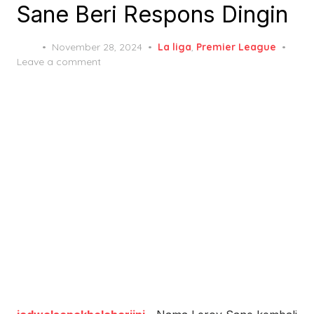
Sane Beri Respons Dingin
Posted
November 28, 2024
La liga
,
Premier League
on
Leave a comment