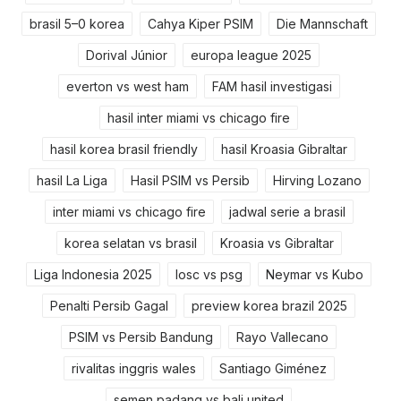
brasil 5–0 korea
Cahya Kiper PSIM
Die Mannschaft
Dorival Júnior
europa league 2025
everton vs west ham
FAM hasil investigasi
hasil inter miami vs chicago fire
hasil korea brasil friendly
hasil Kroasia Gibraltar
hasil La Liga
Hasil PSIM vs Persib
Hirving Lozano
inter miami vs chicago fire
jadwal serie a brasil
korea selatan vs brasil
Kroasia vs Gibraltar
Liga Indonesia 2025
losc vs psg
Neymar vs Kubo
Penalti Persib Gagal
preview korea brazil 2025
PSIM vs Persib Bandung
Rayo Vallecano
rivalitas inggris wales
Santiago Giménez
semen padang vs bali united