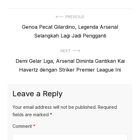
Post
PREVIOUS
Previous
Genoa Pecat Gilardino, Legenda Arsenal
navigation
post:
Selangkah Lagi Jadi Pengganti
NEXT
Next
Demi Gelar Liga, Arsenal Diminta Gantikan Kai
post:
Havertz dengan Striker Premier League Ini
Leave a Reply
Your email address will not be published.
Required
fields are marked
*
Comment
*