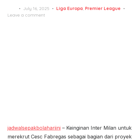
Posted
July 16, 2025
Liga Europa
,
Premier League
on
Leave a comment
jadwalsepakbolahariini
– Keinginan Inter Milan untuk
merekrut Cesc Fabregas sebagai bagian dari proyek