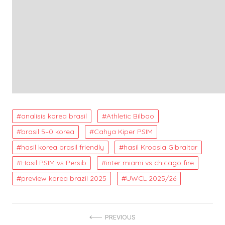
analisis korea brasil
Athletic Bilbao
brasil 5–0 korea
Cahya Kiper PSIM
hasil korea brasil friendly
hasil Kroasia Gibraltar
Hasil PSIM vs Persib
inter miami vs chicago fire
preview korea brazil 2025
UWCL 2025/26
Post
PREVIOUS