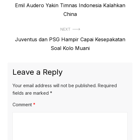
Previous
Emil Audero Yakin Timnas Indonesia Kalahkan
navigation
post:
China
NEXT
Next
Juventus dan PSG Hampir Capai Kesepakatan
post:
Soal Kolo Muani
Leave a Reply
Your email address will not be published.
Required
fields are marked
*
Comment
*