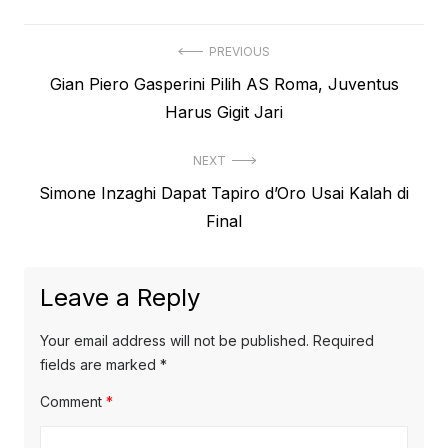
Post
PREVIOUS
Previous
Gian Piero Gasperini Pilih AS Roma, Juventus
navigation
post:
Harus Gigit Jari
NEXT
Next
Simone Inzaghi Dapat Tapiro d’Oro Usai Kalah di
post:
Final
Leave a Reply
Your email address will not be published.
Required
fields are marked
*
Comment
*