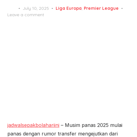
Posted
July 10, 2025
Liga Europa
,
Premier League
on
Leave a comment
jadwalsepakbolahariini
– Musim panas 2025 mulai
panas dengan rumor transfer mengejutkan dari