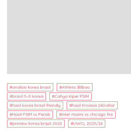
analisis korea brasil
Athletic Bilbao
brasil 5–0 korea
Cahya Kiper PSIM
hasil korea brasil friendly
hasil Kroasia Gibraltar
Hasil PSIM vs Persib
inter miami vs chicago fire
preview korea brazil 2025
UWCL 2025/26