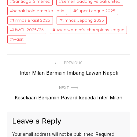
Santiago Giménez
semen padang vs bali united
sepak bola Amerika Latin
Super League 2025
timnas Brasil 2025
timnas Jepang 2025
UWCL 2025/26
uwec women’s champions league
wasit
Post
PREVIOUS
Previous
Inter Milan Bermain Imbang Lawan Napoli
navigation
post:
NEXT
Next
Kesetiaan Benjamin Pavard kepada Inter Milan
post:
Leave a Reply
Your email address will not be published.
Required