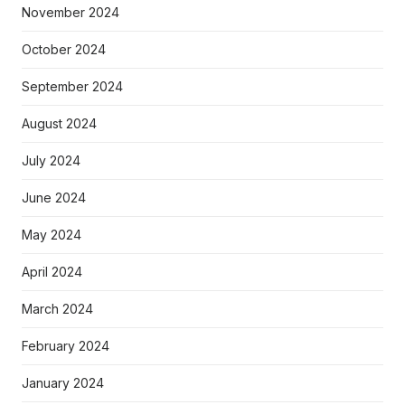
November 2024
October 2024
September 2024
August 2024
July 2024
June 2024
May 2024
April 2024
March 2024
February 2024
January 2024