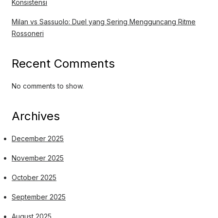
Konsistensi
Milan vs Sassuolo: Duel yang Sering Mengguncang Ritme
Rossoneri
Recent Comments
No comments to show.
Archives
December 2025
November 2025
October 2025
September 2025
August 2025