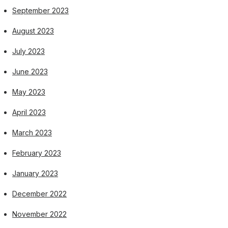
September 2023
August 2023
July 2023
June 2023
May 2023
April 2023
March 2023
February 2023
January 2023
December 2022
November 2022