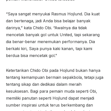
“Saya sangat menyukai Rasmus Hojlund. Dia kuat
dan bertenaga, jadi Anda bisa belajar banyak
darinya,” kata Chido Obi. “Awalnya dia tidak
mencetak banyak gol untuk United, tapi sekarang
dia benar-benar menemukan performanya. Dia
berkaki kiri, Saya punya kaki kanan, tapi kami
berdua bisa mencetak gol.”
Ketertarikan Chido Obi pada Hojlund bukan hanya
tentang kemampuan bermain sepakbola, tetapi juga
tentang sikap dan dedikasi dalam meraih
kesuksesan. Bagi para pemain muda seperti Obi,
memiliki panutan seperti Hojlund dapat menjadi
sumber inspirasi untuk terus berkembang dan