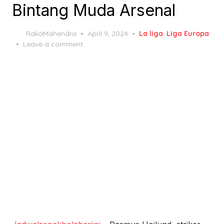
Bintang Muda Arsenal
Posted
RakaMahendra
April 9, 2024
La liga
,
Liga Europa
on
Leave a comment