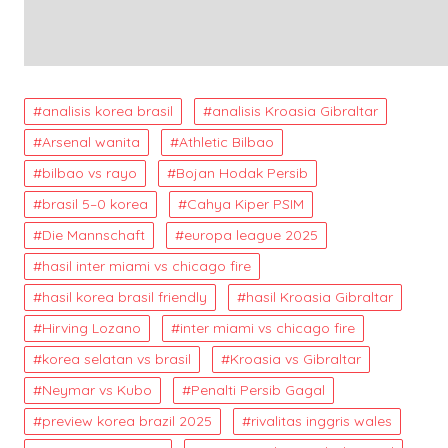
analisis korea brasil
analisis Kroasia Gibraltar
Arsenal wanita
Athletic Bilbao
bilbao vs rayo
Bojan Hodak Persib
brasil 5–0 korea
Cahya Kiper PSIM
Die Mannschaft
europa league 2025
hasil inter miami vs chicago fire
hasil korea brasil friendly
hasil Kroasia Gibraltar
Hirving Lozano
inter miami vs chicago fire
korea selatan vs brasil
Kroasia vs Gibraltar
Neymar vs Kubo
Penalti Persib Gagal
preview korea brazil 2025
rivalitas inggris wales