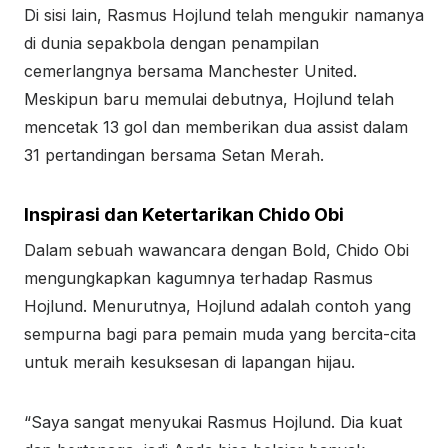
Di sisi lain, Rasmus Hojlund telah mengukir namanya
di dunia sepakbola dengan penampilan
cemerlangnya bersama Manchester United.
Meskipun baru memulai debutnya, Hojlund telah
mencetak 13 gol dan memberikan dua assist dalam
31 pertandingan bersama Setan Merah.
Inspirasi dan Ketertarikan Chido Obi
Dalam sebuah wawancara dengan Bold, Chido Obi
mengungkapkan kagumnya terhadap Rasmus
Hojlund. Menurutnya, Hojlund adalah contoh yang
sempurna bagi para pemain muda yang bercita-cita
untuk meraih kesuksesan di lapangan hijau.
“Saya sangat menyukai Rasmus Hojlund. Dia kuat