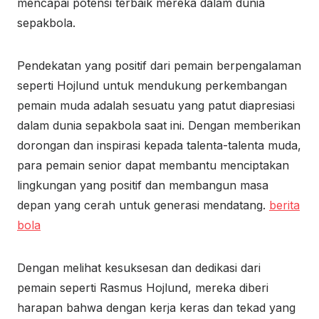
mencapai potensi terbaik mereka dalam dunia
sepakbola.
Pendekatan yang positif dari pemain berpengalaman
seperti Hojlund untuk mendukung perkembangan
pemain muda adalah sesuatu yang patut diapresiasi
dalam dunia sepakbola saat ini. Dengan memberikan
dorongan dan inspirasi kepada talenta-talenta muda,
para pemain senior dapat membantu menciptakan
lingkungan yang positif dan membangun masa
depan yang cerah untuk generasi mendatang.
berita
bola
Dengan melihat kesuksesan dan dedikasi dari
pemain seperti Rasmus Hojlund, mereka diberi
harapan bahwa dengan kerja keras dan tekad yang