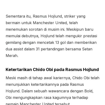
Sementara itu, Rasmus Hojlund, striker yang
bermain untuk Manchester United, telah
menemukan sorotan di musim ini. Meskipun baru
memulai debutnya, Hojlund telah mengukir prestasi
gemilang dengan mencetak 13 gol dan memberikan
dua assist dalam 31 pertandingan bersama Setan
Merah.
Ketertarikan Chido Obi pada Rasmus Hojlund
Meski masih di tahap awal kariernya, Chido Obi telah
menunjukkan ketertarikannya pada Rasmus
Hojlund. Dalam sebuah wawancara dengan Bold,
Obi mengungkapkan rasa kagumnya terhadap
pemain Manchester United tersebut.