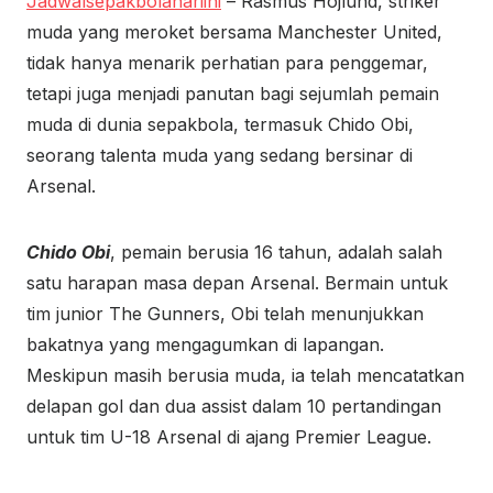
Jadwalsepakbolahariini
– Rasmus Hojlund, striker
muda yang meroket bersama Manchester United,
tidak hanya menarik perhatian para penggemar,
tetapi juga menjadi panutan bagi sejumlah pemain
muda di dunia sepakbola, termasuk Chido Obi,
seorang talenta muda yang sedang bersinar di
Arsenal.
Chido Obi
, pemain berusia 16 tahun, adalah salah
satu harapan masa depan Arsenal. Bermain untuk
tim junior The Gunners, Obi telah menunjukkan
bakatnya yang mengagumkan di lapangan.
Meskipun masih berusia muda, ia telah mencatatkan
delapan gol dan dua assist dalam 10 pertandingan
untuk tim U-18 Arsenal di ajang Premier League.