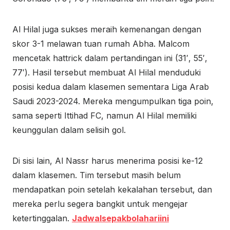
Al Hilal juga sukses meraih kemenangan dengan
skor 3-1 melawan tuan rumah Abha. Malcom
mencetak hattrick dalam pertandingan ini (31′, 55′,
77′). Hasil tersebut membuat Al Hilal menduduki
posisi kedua dalam klasemen sementara Liga Arab
Saudi 2023-2024. Mereka mengumpulkan tiga poin,
sama seperti Ittihad FC, namun Al Hilal memiliki
keunggulan dalam selisih gol.
Di sisi lain, Al Nassr harus menerima posisi ke-12
dalam klasemen. Tim tersebut masih belum
mendapatkan poin setelah kekalahan tersebut, dan
mereka perlu segera bangkit untuk mengejar
ketertinggalan.
Jadwalsepakbolahariini