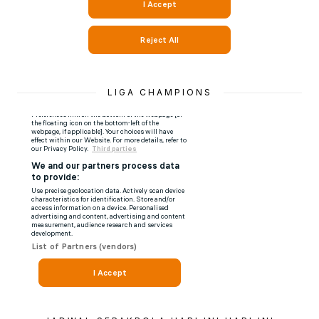
LIGA CHAMPIONS