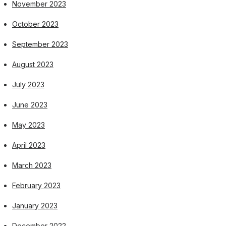
November 2023
October 2023
September 2023
August 2023
July 2023
June 2023
May 2023
April 2023
March 2023
February 2023
January 2023
December 2022