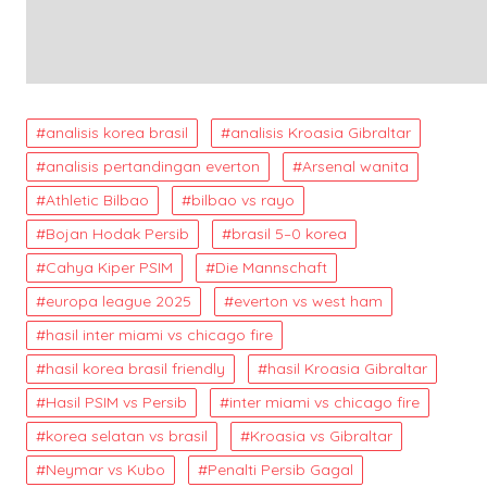
analisis korea brasil
analisis Kroasia Gibraltar
analisis pertandingan everton
Arsenal wanita
Athletic Bilbao
bilbao vs rayo
Bojan Hodak Persib
brasil 5–0 korea
Cahya Kiper PSIM
Die Mannschaft
europa league 2025
everton vs west ham
hasil inter miami vs chicago fire
hasil korea brasil friendly
hasil Kroasia Gibraltar
Hasil PSIM vs Persib
inter miami vs chicago fire
korea selatan vs brasil
Kroasia vs Gibraltar
Neymar vs Kubo
Penalti Persib Gagal