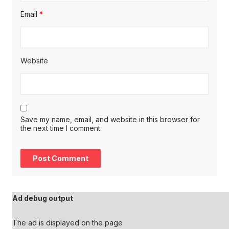
Email
*
Website
Save my name, email, and website in this browser for
the next time I comment.
Ad debug output
The ad is displayed on the page