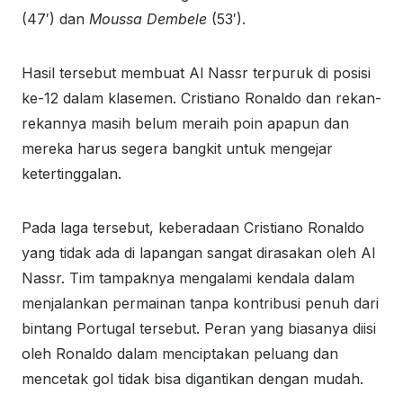
(47′) dan
Moussa Dembele
(53′).
Hasil tersebut membuat
Al Nassr
terpuruk di posisi
ke-12 dalam klasemen. Cristiano Ronaldo dan rekan-
rekannya masih belum meraih poin apapun dan
mereka harus segera bangkit untuk mengejar
ketertinggalan.
Pada laga tersebut, keberadaan
Cristiano Ronaldo
yang tidak ada di lapangan sangat dirasakan oleh
Al
Nassr.
Tim tampaknya mengalami kendala dalam
menjalankan permainan tanpa kontribusi penuh dari
bintang Portugal tersebut. Peran yang biasanya diisi
oleh Ronaldo dalam menciptakan peluang dan
mencetak gol tidak bisa digantikan dengan mudah.