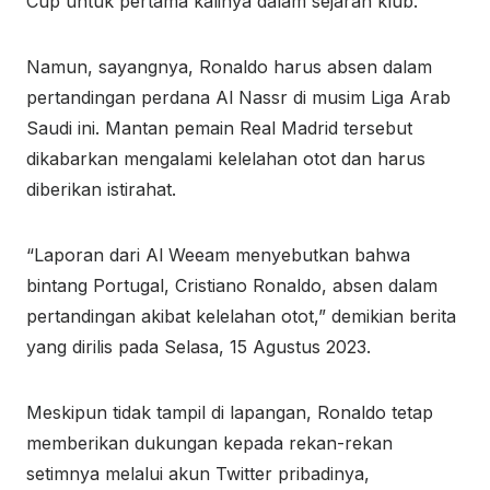
Cup
untuk pertama kalinya dalam sejarah klub.
Namun, sayangnya, Ronaldo harus absen dalam
pertandingan perdana Al Nassr di musim Liga Arab
Saudi ini. Mantan pemain Real Madrid tersebut
dikabarkan mengalami kelelahan otot dan harus
diberikan istirahat.
“Laporan dari Al Weeam menyebutkan bahwa
bintang Portugal, Cristiano Ronaldo, absen dalam
pertandingan akibat kelelahan otot,” demikian berita
yang dirilis pada Selasa, 15 Agustus 2023.
Meskipun tidak tampil di lapangan, Ronaldo tetap
memberikan dukungan kepada rekan-rekan
setimnya melalui akun Twitter pribadinya,