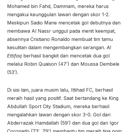
Mohamed bin Fahd, Dammam, mereka harus
mengakui keunggulan lawan dengan skor 1-2.
Meskipun Sadio Mane mencetak gol debutnya dan
membawa Al Nassr unggul pada menit keempat,
absennya
Cristiano Ronaldo
membuat tim tamu
kesulitan dalam mengembangkan serangan.
Al
Ettifaq
berhasil bangkit dan mencetak dua gol
melalui Robin Quaison (47′) dan Moussa Dembele
(53′).
Di sisi lain, juara musim lalu, Ittihad FC, berhasil
meraih hasil yang positif. Saat bertandang ke King
Abdullah Sport City Stadium, mereka berhasil
mengalahkan lawan dengan skor 3-0. Gol dari
Abderrazak Hamdallah (59′) dan dua gol dari Igor
Coronado (73′, 79′) membantu tim meraih tiga poin.