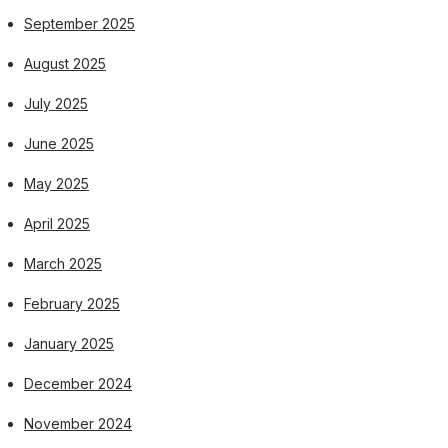
September 2025
August 2025
July 2025
June 2025
May 2025
April 2025
March 2025
February 2025
January 2025
December 2024
November 2024