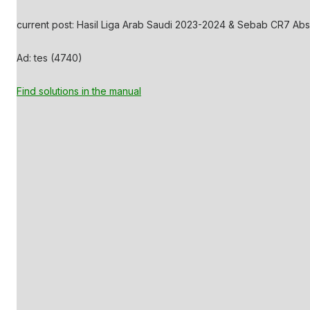
current post: Hasil Liga Arab Saudi 2023-2024 & Sebab CR7 Abse
Ad: tes (4740)
Find solutions in the manual