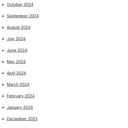
October 2024
September 2024
August 2024
July 2024
June 2024
May 2024
April 2024
March 2024
February 2024
January 2024
December 2023