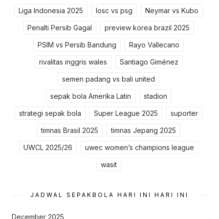
Liga Indonesia 2025
losc vs psg
Neymar vs Kubo
Penalti Persib Gagal
preview korea brazil 2025
PSIM vs Persib Bandung
Rayo Vallecano
rivalitas inggris wales
Santiago Giménez
semen padang vs bali united
sepak bola Amerika Latin
stadion
strategi sepak bola
Super League 2025
suporter
timnas Brasil 2025
timnas Jepang 2025
UWCL 2025/26
uwec women’s champions league
wasit
JADWAL SEPAKBOLA HARI INI HARI INI
December 2025