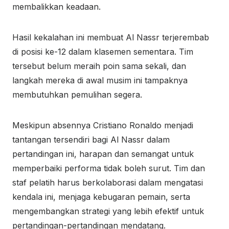
membalikkan keadaan.
Hasil kekalahan ini membuat Al Nassr terjerembab
di posisi ke-12 dalam klasemen sementara. Tim
tersebut belum meraih poin sama sekali, dan
langkah mereka di awal musim ini tampaknya
membutuhkan pemulihan segera.
Meskipun absennya Cristiano Ronaldo menjadi
tantangan tersendiri bagi Al Nassr dalam
pertandingan ini, harapan dan semangat untuk
memperbaiki performa tidak boleh surut. Tim dan
staf pelatih harus berkolaborasi dalam mengatasi
kendala ini, menjaga kebugaran pemain, serta
mengembangkan strategi yang lebih efektif untuk
pertandingan-pertandingan mendatang.