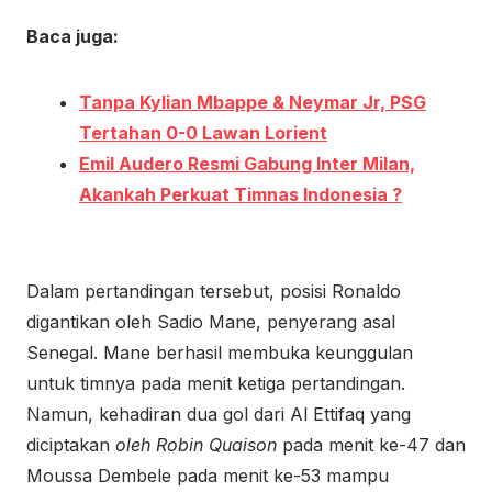
Baca juga:
Tanpa Kylian Mbappe & Neymar Jr, PSG
Tertahan 0-0 Lawan Lorient
Emil Audero Resmi Gabung Inter Milan,
Akankah Perkuat Timnas Indonesia ?
Dalam pertandingan tersebut, posisi Ronaldo
digantikan oleh Sadio Mane, penyerang asal
Senegal. Mane berhasil membuka keunggulan
untuk timnya pada menit ketiga pertandingan.
Namun, kehadiran dua gol dari Al Ettifaq yang
diciptakan
oleh Robin Quaison
pada menit ke-47 dan
Moussa Dembele
pada menit ke-53 mampu