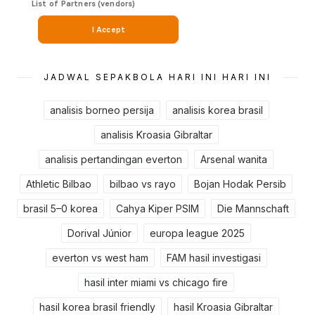
JADWAL SEPAKBOLA HARI INI HARI INI
analisis borneo persija
analisis korea brasil
analisis Kroasia Gibraltar
analisis pertandingan everton
Arsenal wanita
Athletic Bilbao
bilbao vs rayo
Bojan Hodak Persib
brasil 5–0 korea
Cahya Kiper PSIM
Die Mannschaft
Dorival Júnior
europa league 2025
everton vs west ham
FAM hasil investigasi
hasil inter miami vs chicago fire
hasil korea brasil friendly
hasil Kroasia Gibraltar