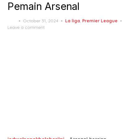
Pemain Arsenal
Posted
October 31, 2024
La liga
,
Premier League
on
Leave a comment