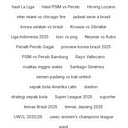
hasil La Liga
Hasil PSIM vs Persib
Hirving Lozano
inter miami vs chicago fire
jadwal serie a brasil
korea selatan vs brasil
Kroasia vs Gibraltar
Liga Indonesia 2025
losc vs psg
Neymar vs Kubo
Penalti Persib Gagal
preview korea brazil 2025
PSIM vs Persib Bandung
Rayo Vallecano
rivalitas inggris wales
Santiago Giménez
semen padang vs bali united
sepak bola Amerika Latin
stadion
strategi sepak bola
Super League 2025
suporter
timnas Brasil 2025
timnas Jepang 2025
UWCL 2025/26
uwec women’s champions league
wasit