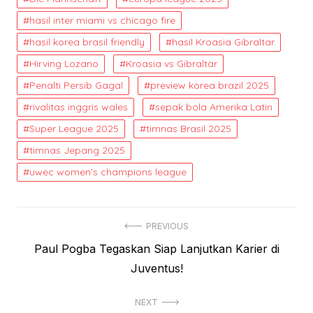
hasil inter miami vs chicago fire
hasil korea brasil friendly
hasil Kroasia Gibraltar
Hirving Lozano
Kroasia vs Gibraltar
Penalti Persib Gagal
preview korea brazil 2025
rivalitas inggris wales
sepak bola Amerika Latin
Super League 2025
timnas Brasil 2025
timnas Jepang 2025
uwec women’s champions league
Post
PREVIOUS
Previous
Paul Pogba Tegaskan Siap Lanjutkan Karier di
navigation
post:
Juventus!
NEXT