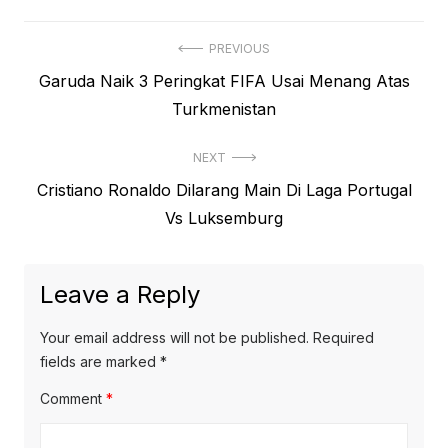
Post
PREVIOUS
Previous
Garuda Naik 3 Peringkat FIFA Usai Menang Atas
navigation
post:
Turkmenistan
NEXT
Next
Cristiano Ronaldo Dilarang Main Di Laga Portugal
post:
Vs Luksemburg
Leave a Reply
Your email address will not be published.
Required
fields are marked
*
Comment
*