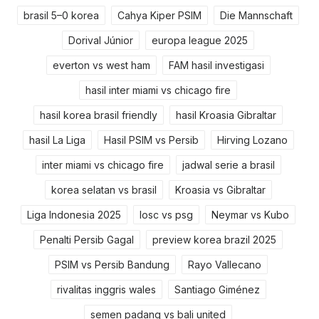
brasil 5–0 korea
Cahya Kiper PSIM
Die Mannschaft
Dorival Júnior
europa league 2025
everton vs west ham
FAM hasil investigasi
hasil inter miami vs chicago fire
hasil korea brasil friendly
hasil Kroasia Gibraltar
hasil La Liga
Hasil PSIM vs Persib
Hirving Lozano
inter miami vs chicago fire
jadwal serie a brasil
korea selatan vs brasil
Kroasia vs Gibraltar
Liga Indonesia 2025
losc vs psg
Neymar vs Kubo
Penalti Persib Gagal
preview korea brazil 2025
PSIM vs Persib Bandung
Rayo Vallecano
rivalitas inggris wales
Santiago Giménez
semen padang vs bali united