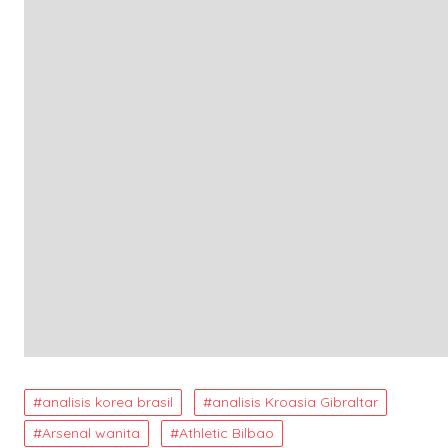
analisis korea brasil
analisis Kroasia Gibraltar
Arsenal wanita
Athletic Bilbao