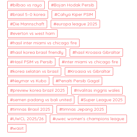
bilbao vs rayo
Bojan Hodak Persib
brasil 5–0 korea
Cahya Kiper PSIM
Die Mannschaft
europa league 2025
everton vs west ham
hasil inter miami vs chicago fire
hasil korea brasil friendly
hasil Kroasia Gibraltar
Hasil PSIM vs Persib
inter miami vs chicago fire
korea selatan vs brasil
Kroasia vs Gibraltar
Neymar vs Kubo
Penalti Persib Gagal
preview korea brazil 2025
rivalitas inggris wales
semen padang vs bali united
Super League 2025
timnas Brasil 2025
timnas Jepang 2025
UWCL 2025/26
uwec women’s champions league
wasit