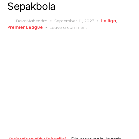
Sepakbola
Posted
RakaMahendra
September 11, 2023
La liga
,
on
Premier League
Leave a comment