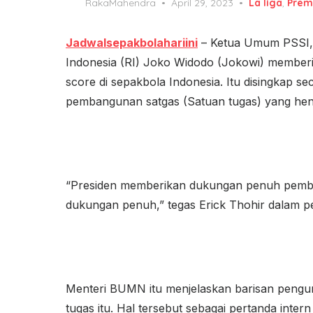
Posted
RakaMahendra
April 29, 2023
La liga
,
Prem
on
Jadwalsepakbolahariini
– Ketua Umum PSSI, 
Indonesia (RI) Joko Widodo (Jokowi) member
score di sepakbola Indonesia. Itu disingkap 
pembangunan satgas (Satuan tugas) yang hen
“Presiden memberikan dukungan penuh pemb
dukungan penuh,” tegas Erick Thohir dalam pe
Menteri BUMN itu menjelaskan barisan pengur
tugas itu. Hal tersebut sebagai pertanda inter