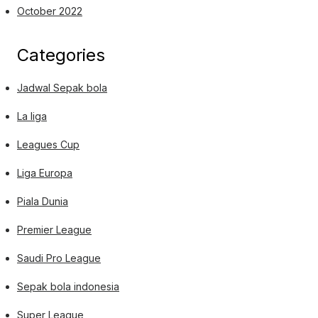
October 2022
Categories
Jadwal Sepak bola
La liga
Leagues Cup
Liga Europa
Piala Dunia
Premier League
Saudi Pro League
Sepak bola indonesia
Super League