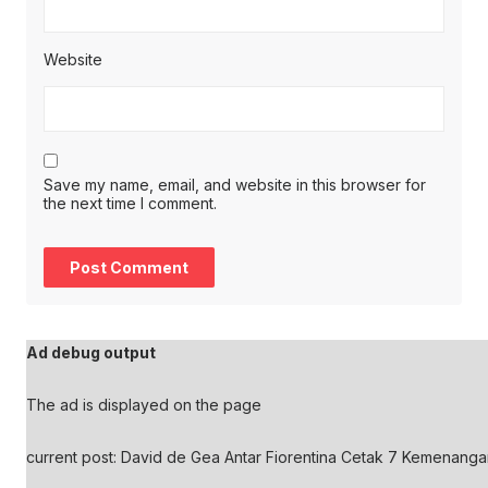
Website
Save my name, email, and website in this browser for
the next time I comment.
Ad debug output
The ad is displayed on the page
current post: David de Gea Antar Fiorentina Cetak 7 Kemenangan