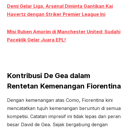
Demi Gelar Liga, Arsenal Diminta Gantikan Kai
Havertz dengan Striker Premier League Ini
Misi Ruben Amorim di Manchester United: Sudahi
Paceklik Gelar Juara EPL!
Kontribusi De Gea dalam
Rentetan Kemenangan Fiorentina
Dengan kemenangan atas Como, Fiorentina kini
mencatatkan tujuh kemenangan beruntun di semua
kompetisi. Catatan impresif ini tidak lepas dari peran
besar David de Gea. Sejak bergabung dengan