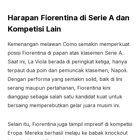
Harapan Fiorentina di Serie A dan
Kompetisi Lain
Kemenangan melawan Como semakin memperkuat
posisi Fiorentina di papan atas klasemen Serie A.
Saat ini, La Viola berada di peringkat ketiga, hanya
terpaut dua poin dari pemuncak klasemen, Napoli.
Dengan performa yang semakin solid, baik di lini
serang maupun pertahanan, Fiorentina kini
dianggap sebagai salah satu kandidat kuat untuk
bersaing memperebutkan gelar juara musim ini.
Selain itu, Fiorentina juga tampil impresif di kompetisi
Eropa. Mereka berhasil melaju ke babak knockout