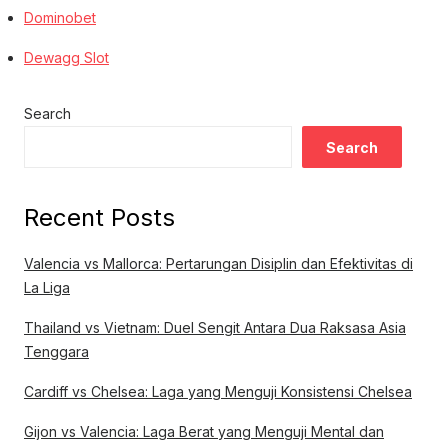
Dominobet
Dewagg Slot
Search
Search
Recent Posts
Valencia vs Mallorca: Pertarungan Disiplin dan Efektivitas di
La Liga
Thailand vs Vietnam: Duel Sengit Antara Dua Raksasa Asia
Tenggara
Cardiff vs Chelsea: Laga yang Menguji Konsistensi Chelsea
Gijon vs Valencia: Laga Berat yang Menguji Mental dan