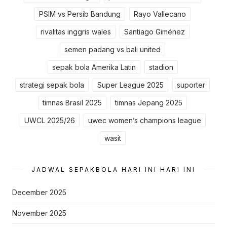
PSIM vs Persib Bandung
Rayo Vallecano
rivalitas inggris wales
Santiago Giménez
semen padang vs bali united
sepak bola Amerika Latin
stadion
strategi sepak bola
Super League 2025
suporter
timnas Brasil 2025
timnas Jepang 2025
UWCL 2025/26
uwec women’s champions league
wasit
JADWAL SEPAKBOLA HARI INI HARI INI
December 2025
November 2025