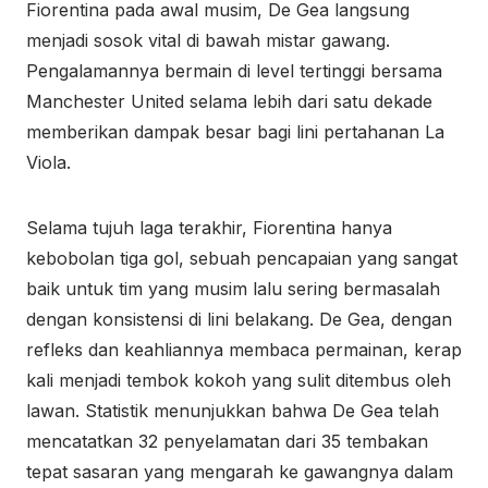
Fiorentina pada awal musim, De Gea langsung
menjadi sosok vital di bawah mistar gawang.
Pengalamannya bermain di level tertinggi bersama
Manchester United selama lebih dari satu dekade
memberikan dampak besar bagi lini pertahanan La
Viola.
Selama tujuh laga terakhir, Fiorentina hanya
kebobolan tiga gol, sebuah pencapaian yang sangat
baik untuk tim yang musim lalu sering bermasalah
dengan konsistensi di lini belakang. De Gea, dengan
refleks dan keahliannya membaca permainan, kerap
kali menjadi tembok kokoh yang sulit ditembus oleh
lawan. Statistik menunjukkan bahwa De Gea telah
mencatatkan 32 penyelamatan dari 35 tembakan
tepat sasaran yang mengarah ke gawangnya dalam