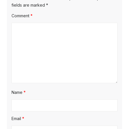
fields are marked
*
Comment
*
Name
*
Email
*