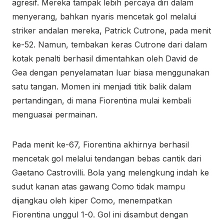
agresif. Mereka tampak lebih percaya diri dalam
menyerang, bahkan nyaris mencetak gol melalui
striker andalan mereka, Patrick Cutrone, pada menit
ke-52. Namun, tembakan keras Cutrone dari dalam
kotak penalti berhasil dimentahkan oleh David de
Gea dengan penyelamatan luar biasa menggunakan
satu tangan. Momen ini menjadi titik balik dalam
pertandingan, di mana Fiorentina mulai kembali
menguasai permainan.
Pada menit ke-67, Fiorentina akhirnya berhasil
mencetak gol melalui tendangan bebas cantik dari
Gaetano Castrovilli. Bola yang melengkung indah ke
sudut kanan atas gawang Como tidak mampu
dijangkau oleh kiper Como, menempatkan
Fiorentina unggul 1-0. Gol ini disambut dengan