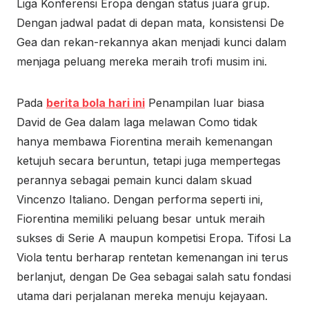
Liga Konferensi Eropa dengan status juara grup.
Dengan jadwal padat di depan mata, konsistensi De
Gea dan rekan-rekannya akan menjadi kunci dalam
menjaga peluang mereka meraih trofi musim ini.
Pada
berita bola hari ini
Penampilan luar biasa
David de Gea dalam laga melawan Como tidak
hanya membawa Fiorentina meraih kemenangan
ketujuh secara beruntun, tetapi juga mempertegas
perannya sebagai pemain kunci dalam skuad
Vincenzo Italiano. Dengan performa seperti ini,
Fiorentina memiliki peluang besar untuk meraih
sukses di Serie A maupun kompetisi Eropa. Tifosi La
Viola tentu berharap rentetan kemenangan ini terus
berlanjut, dengan De Gea sebagai salah satu fondasi
utama dari perjalanan mereka menuju kejayaan.