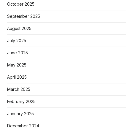
October 2025
September 2025
August 2025
July 2025
June 2025
May 2025
April 2025
March 2025
February 2025
January 2025
December 2024