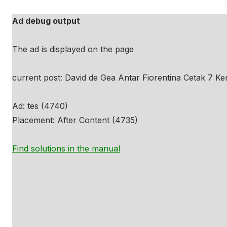
Ad debug output
The ad is displayed on the page
current post: David de Gea Antar Fiorentina Cetak 7 K
Ad: tes (4740)
Placement: After Content (4735)
Find solutions in the manual