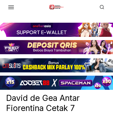
Skip
to
the
content
David de Gea Antar
Fiorentina Cetak 7