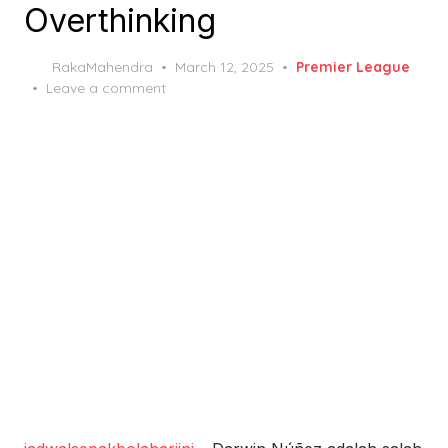
Overthinking
Posted
RakaMahendra
March 12, 2025
Premier League
on
Leave a comment