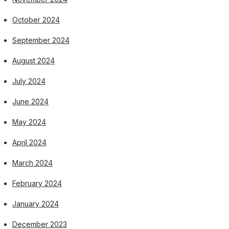
October 2024
September 2024
August 2024
July 2024
June 2024
May 2024
April 2024
March 2024
February 2024
January 2024
December 2023