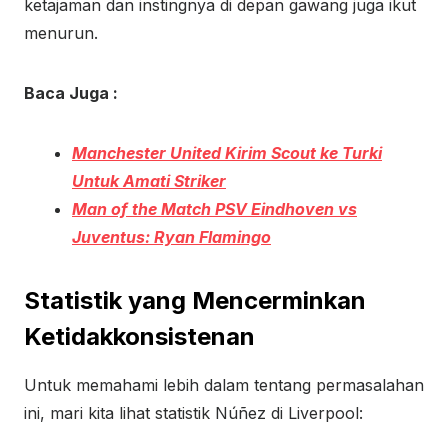
ketajaman dan instingnya di depan gawang juga ikut
menurun.
Baca Juga :
Manchester United Kirim Scout ke Turki
Untuk Amati Striker
Man of the Match PSV Eindhoven vs
Juventus: Ryan Flamingo
Statistik yang Mencerminkan
Ketidakkonsistenan
Untuk memahami lebih dalam tentang permasalahan
ini, mari kita lihat statistik Núñez di Liverpool: