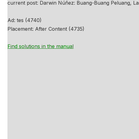
current post: Darwin Núñez: Buang-Buang Peluang, Lal
Ad: tes (4740)
Placement: After Content (4735)
Find solutions in the manual