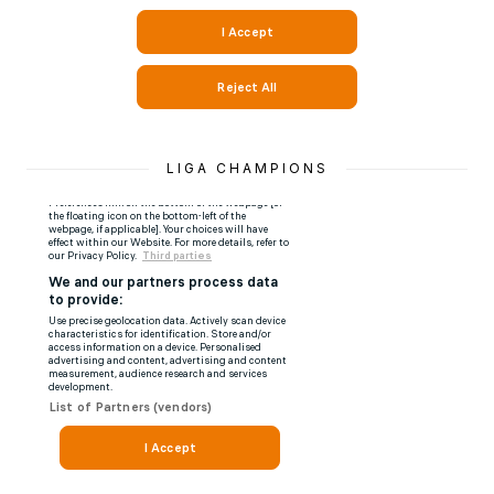
LIGA CHAMPIONS