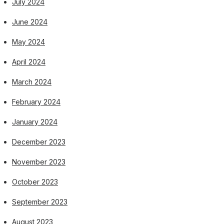
July 2024
June 2024
May 2024
April 2024
March 2024
February 2024
January 2024
December 2023
November 2023
October 2023
September 2023
August 2023