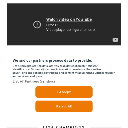
LIGA CHAMPIONS