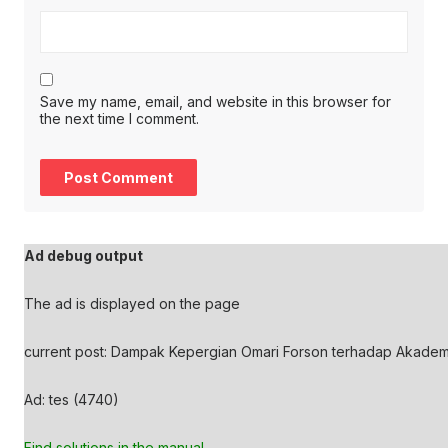
Save my name, email, and website in this browser for
the next time I comment.
Ad debug output
The ad is displayed on the page
current post: Dampak Kepergian Omari Forson terhadap Akadem
Ad: tes (4740)
Find solutions in the manual