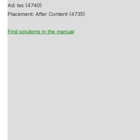
Ad: tes (4740)
Placement: After Content (4735)
Find solutions in the manual