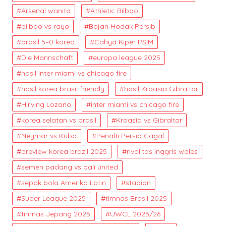
Arsenal wanita
Athletic Bilbao
bilbao vs rayo
Bojan Hodak Persib
brasil 5–0 korea
Cahya Kiper PSIM
Die Mannschaft
europa league 2025
hasil inter miami vs chicago fire
hasil korea brasil friendly
hasil Kroasia Gibraltar
Hirving Lozano
inter miami vs chicago fire
korea selatan vs brasil
Kroasia vs Gibraltar
Neymar vs Kubo
Penalti Persib Gagal
preview korea brazil 2025
rivalitas inggris wales
semen padang vs bali united
sepak bola Amerika Latin
stadion
Super League 2025
timnas Brasil 2025
timnas Jepang 2025
UWCL 2025/26