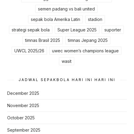
semen padang vs bali united
sepak bola Amerika Latin
stadion
strategi sepak bola
Super League 2025
suporter
timnas Brasil 2025
timnas Jepang 2025
UWCL 2025/26
uwec women’s champions league
wasit
JADWAL SEPAKBOLA HARI INI HARI INI
December 2025
November 2025
October 2025
September 2025