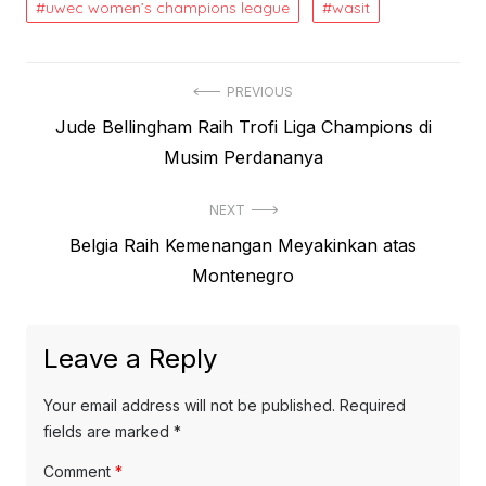
uwec women’s champions league
wasit
Post
PREVIOUS
Previous
Jude Bellingham Raih Trofi Liga Champions di
navigation
post:
Musim Perdananya
NEXT
Next
Belgia Raih Kemenangan Meyakinkan atas
post:
Montenegro
Leave a Reply
Your email address will not be published.
Required
fields are marked
*
Comment
*