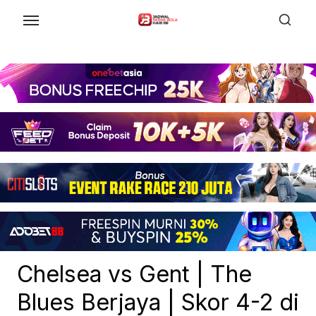
Skip
to
the
content
Chelsea vs Gent | The
Blues Berjaya | Skor 4-2 di