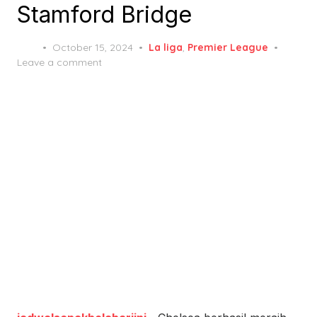
Stamford Bridge
Posted
October 15, 2024
La liga
,
Premier League
on
Leave a comment