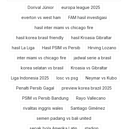
Dorival Júnior
europa league 2025
everton vs west ham
FAM hasil investigasi
hasil inter miami vs chicago fire
hasil korea brasil friendly
hasil Kroasia Gibraltar
hasil La Liga
Hasil PSIM vs Persib
Hirving Lozano
inter miami vs chicago fire
jadwal serie a brasil
korea selatan vs brasil
Kroasia vs Gibraltar
Liga Indonesia 2025
losc vs psg
Neymar vs Kubo
Penalti Persib Gagal
preview korea brazil 2025
PSIM vs Persib Bandung
Rayo Vallecano
rivalitas inggris wales
Santiago Giménez
semen padang vs bali united
sepak bola Amerika Latin
stadion