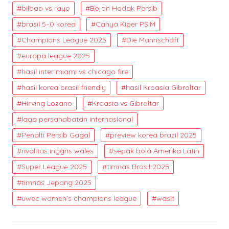
bilbao vs rayo
Bojan Hodak Persib
brasil 5–0 korea
Cahya Kiper PSIM
Champions League 2025
Die Mannschaft
europa league 2025
hasil inter miami vs chicago fire
hasil korea brasil friendly
hasil Kroasia Gibraltar
Hirving Lozano
Kroasia vs Gibraltar
laga persahabatan internasional
Penalti Persib Gagal
preview korea brazil 2025
rivalitas inggris wales
sepak bola Amerika Latin
Super League 2025
timnas Brasil 2025
timnas Jepang 2025
uwec women’s champions league
wasit