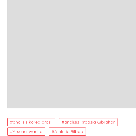
analisis korea brasil
analisis Kroasia Gibraltar
Arsenal wanita
Athletic Bilbao