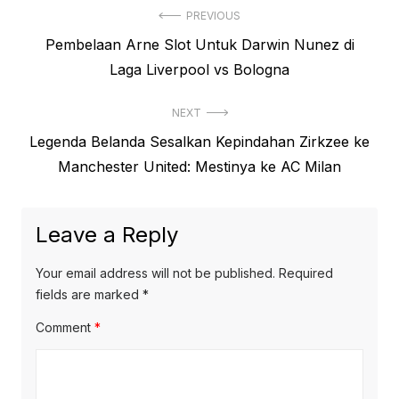
Post
PREVIOUS
Previous
Pembelaan Arne Slot Untuk Darwin Nunez di
navigation
post:
Laga Liverpool vs Bologna
NEXT
Next
Legenda Belanda Sesalkan Kepindahan Zirkzee ke
post:
Manchester United: Mestinya ke AC Milan
Leave a Reply
Your email address will not be published.
Required
fields are marked
*
Comment
*