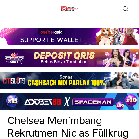
Skip
to
the
content
Chelsea Menimbang
Rekrutmen Niclas Füllkrug