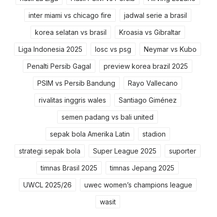
inter miami vs chicago fire
jadwal serie a brasil
korea selatan vs brasil
Kroasia vs Gibraltar
Liga Indonesia 2025
losc vs psg
Neymar vs Kubo
Penalti Persib Gagal
preview korea brazil 2025
PSIM vs Persib Bandung
Rayo Vallecano
rivalitas inggris wales
Santiago Giménez
semen padang vs bali united
sepak bola Amerika Latin
stadion
strategi sepak bola
Super League 2025
suporter
timnas Brasil 2025
timnas Jepang 2025
UWCL 2025/26
uwec women’s champions league
wasit