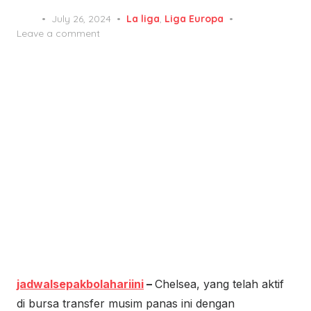
Posted
July 26, 2024
La liga
,
Liga Europa
on
Leave a comment
jadwalsepakbolahariini
–
Chelsea, yang telah aktif
di bursa transfer musim panas ini dengan