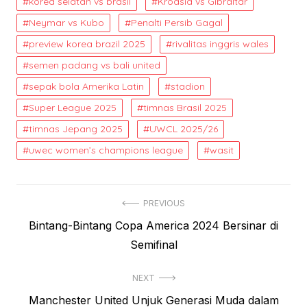
korea selatan vs brasil
Kroasia vs Gibraltar
Neymar vs Kubo
Penalti Persib Gagal
preview korea brazil 2025
rivalitas inggris wales
semen padang vs bali united
sepak bola Amerika Latin
stadion
Super League 2025
timnas Brasil 2025
timnas Jepang 2025
UWCL 2025/26
uwec women’s champions league
wasit
Post
PREVIOUS
Previous
Bintang-Bintang Copa America 2024 Bersinar di
navigation
post:
Semifinal
NEXT
Next
Manchester United Unjuk Generasi Muda dalam