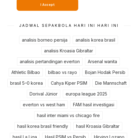
JADWAL SEPAKBOLA HARI INI HARI INI
analisis borneo persija
analisis korea brasil
analisis Kroasia Gibraltar
analisis pertandingan everton
Arsenal wanita
Athletic Bilbao
bilbao vs rayo
Bojan Hodak Persib
brasil 5–0 korea
Cahya Kiper PSIM
Die Mannschaft
Dorival Júnior
europa league 2025
everton vs west ham
FAM hasil investigasi
hasil inter miami vs chicago fire
hasil korea brasil friendly
hasil Kroasia Gibraltar
hasil La Liga
Hasil PSIM vs Persib
Hirving Lozano