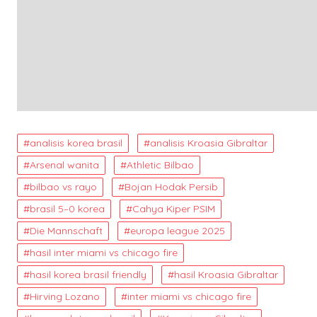
analisis korea brasil
analisis Kroasia Gibraltar
Arsenal wanita
Athletic Bilbao
bilbao vs rayo
Bojan Hodak Persib
brasil 5–0 korea
Cahya Kiper PSIM
Die Mannschaft
europa league 2025
hasil inter miami vs chicago fire
hasil korea brasil friendly
hasil Kroasia Gibraltar
Hirving Lozano
inter miami vs chicago fire