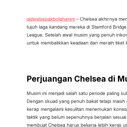
jadwalsepakbolahariini
– Chelsea akhirnya memi
tujuh laga kandang mereka di Stamford Bridg
League. Setelah awal musim yang penuh inkons
untuk membalikkan keadaan dan meraih tiket
Perjuangan Chelsea di Mu
Musim ini menjadi salah satu periode paling sul
Dengan skuad yang penuh bakat tetapi masih
kerap mengalami kesulitan menemukan konsis
taktik yang belum sepenuhnya berjalan sesuai 
membuat Chelsea harus bekerja lebih keras u