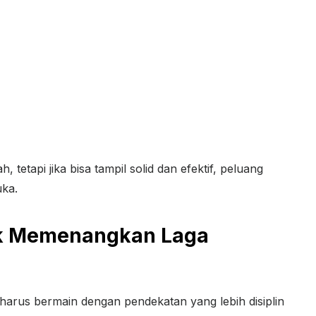
 tetapi jika bisa tampil solid dan efektif, peluang
uka.
tuk Memenangkan Laga
harus bermain dengan pendekatan yang lebih disiplin