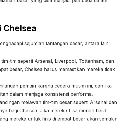
alaman besar yang bisa menjadi pembeda dalam
i Chelsea
nghadapi sejumlah tantangan besar, antara lain:
tim-tim seperti Arsenal, Liverpool, Tottenham, dan
mpat besar, Chelsea harus memastikan mereka tidak
hilangan pemain karena cedera musim ini, dan jika
ulitan dalam menjaga konsistensi performa.
andingan melawan tim-tim besar seperti Arsenal dan
ya bagi Chelsea. Jika mereka bisa meraih hasil
uang mereka untuk finis di empat besar akan semakin