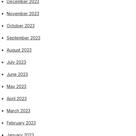
December 2023
November 2023
October 2023
September 2023
August 2023
July 2023
June 2023
May 2023
April 2023
March 2023
February 2023
January 2023