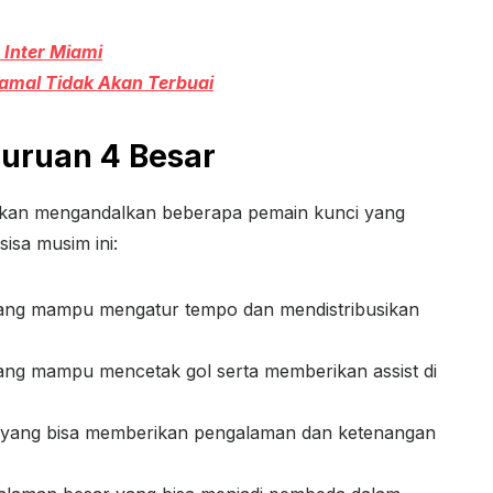
 Inter Miami
 Yamal Tidak Akan Terbuai
uruan 4 Besar
a akan mengandalkan beberapa pemain kunci yang
isa musim ini:
ang mampu mengatur tempo dan mendistribusikan
ang mampu mencetak gol serta memberikan assist di
ang yang bisa memberikan pengalaman dan ketenangan