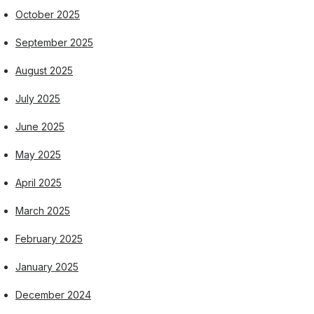
October 2025
September 2025
August 2025
July 2025
June 2025
May 2025
April 2025
March 2025
February 2025
January 2025
December 2024