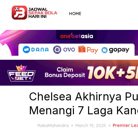
Skip
to
HOME
the
content
Chelsea Akhirnya Pu
Menangi 7 Laga Ka
Posted
RakaMahendra
March 15, 2025
Premier Le
on