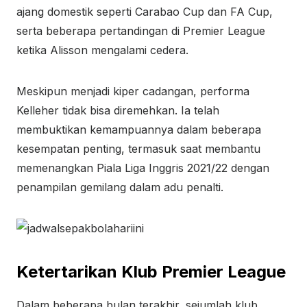
ajang domestik seperti Carabao Cup dan FA Cup,
serta beberapa pertandingan di Premier League
ketika Alisson mengalami cedera.
Meskipun menjadi kiper cadangan, performa
Kelleher tidak bisa diremehkan. Ia telah
membuktikan kemampuannya dalam beberapa
kesempatan penting, termasuk saat membantu
memenangkan Piala Liga Inggris 2021/22 dengan
penampilan gemilang dalam adu penalti.
Ketertarikan Klub Premier League
Dalam beberapa bulan terakhir, sejumlah klub