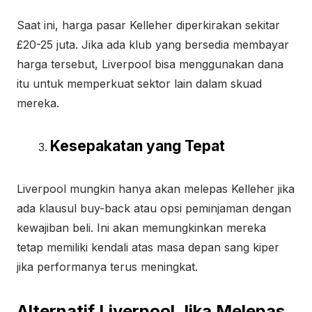
Saat ini, harga pasar Kelleher diperkirakan sekitar
£20-25 juta. Jika ada klub yang bersedia membayar
harga tersebut, Liverpool bisa menggunakan dana
itu untuk memperkuat sektor lain dalam skuad
mereka.
Kesepakatan yang Tepat
Liverpool mungkin hanya akan melepas Kelleher jika
ada klausul buy-back atau opsi peminjaman dengan
kewajiban beli. Ini akan memungkinkan mereka
tetap memiliki kendali atas masa depan sang kiper
jika performanya terus meningkat.
Alternatif Liverpool Jika Melepas