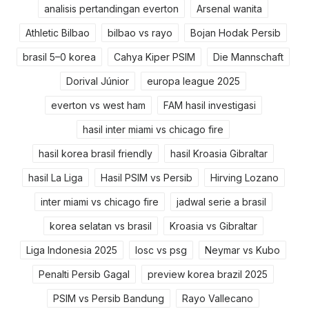
analisis pertandingan everton
Arsenal wanita
Athletic Bilbao
bilbao vs rayo
Bojan Hodak Persib
brasil 5–0 korea
Cahya Kiper PSIM
Die Mannschaft
Dorival Júnior
europa league 2025
everton vs west ham
FAM hasil investigasi
hasil inter miami vs chicago fire
hasil korea brasil friendly
hasil Kroasia Gibraltar
hasil La Liga
Hasil PSIM vs Persib
Hirving Lozano
inter miami vs chicago fire
jadwal serie a brasil
korea selatan vs brasil
Kroasia vs Gibraltar
Liga Indonesia 2025
losc vs psg
Neymar vs Kubo
Penalti Persib Gagal
preview korea brazil 2025
PSIM vs Persib Bandung
Rayo Vallecano