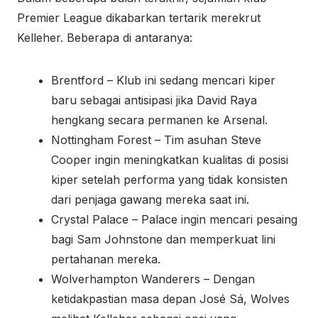
Premier League dikabarkan tertarik merekrut
Kelleher. Beberapa di antaranya:
Brentford – Klub ini sedang mencari kiper
baru sebagai antisipasi jika David Raya
hengkang secara permanen ke Arsenal.
Nottingham Forest – Tim asuhan Steve
Cooper ingin meningkatkan kualitas di posisi
kiper setelah performa yang tidak konsisten
dari penjaga gawang mereka saat ini.
Crystal Palace – Palace ingin mencari pesaing
bagi Sam Johnstone dan memperkuat lini
pertahanan mereka.
Wolverhampton Wanderers – Dengan
ketidakpastian masa depan José Sá, Wolves