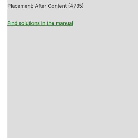
Placement: After Content (4735)
Find solutions in the manual