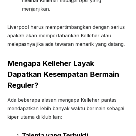
melihat Kelleher sebagai opsi yang
menjanjikan.
Liverpool harus mempertimbangkan dengan serius
apakah akan mempertahankan Kelleher atau
melepasnya jika ada tawaran menarik yang datang.
Mengapa Kelleher Layak
Dapatkan Kesempatan Bermain
Reguler?
Ada beberapa alasan mengapa Kelleher pantas
mendapatkan lebih banyak waktu bermain sebagai
kiper utama di klub lain:
Talenta yang Terbukti