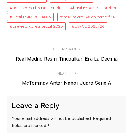
hasil korea brasil friendly
hasil Kroasia Gibraltar
Hasil PSIM vs Persib
inter miami vs chicago fire
preview korea brazil 2025
UWCL 2025/26
Post
PREVIOUS
Previous
Real Madrid Resmi Tinggalkan Era La Decima
navigation
post:
NEXT
Next
McTominay Antar Napoli Juara Serie A
post:
Leave a Reply
Your email address will not be published.
Required
fields are marked
*