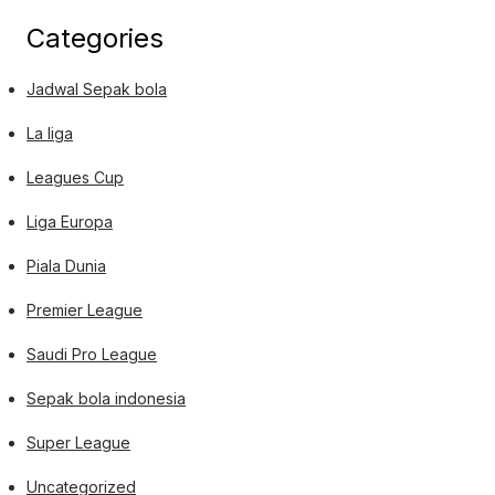
Categories
Jadwal Sepak bola
La liga
Leagues Cup
Liga Europa
Piala Dunia
Premier League
Saudi Pro League
Sepak bola indonesia
Super League
Uncategorized