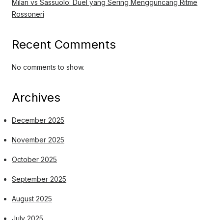
Milan vs Sassuolo: Duel yang Sering Mengguncang Ritme
Rossoneri
Recent Comments
No comments to show.
Archives
December 2025
November 2025
October 2025
September 2025
August 2025
July 2025