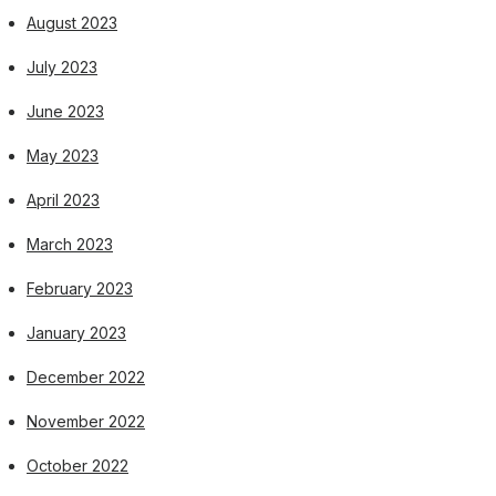
August 2023
July 2023
June 2023
May 2023
April 2023
March 2023
February 2023
January 2023
December 2022
November 2022
October 2022