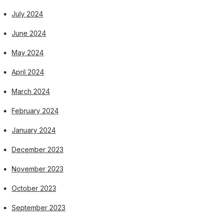
July 2024
June 2024
May 2024
April 2024
March 2024
February 2024
January 2024
December 2023
November 2023
October 2023
September 2023