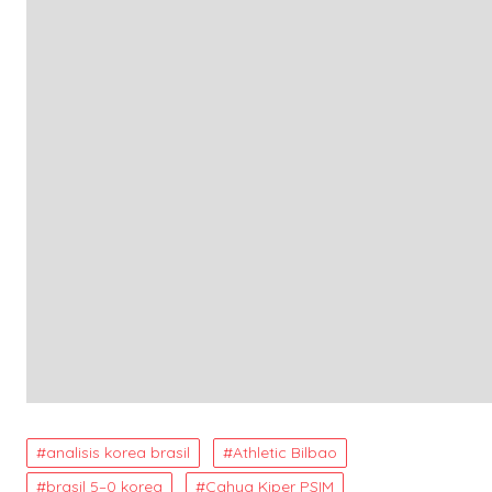
analisis korea brasil
Athletic Bilbao
brasil 5–0 korea
Cahya Kiper PSIM