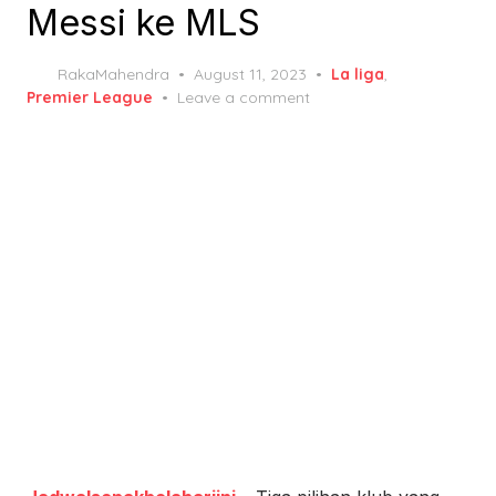
Messi ke MLS
Posted
RakaMahendra
August 11, 2023
La liga
,
on
Premier League
Leave a comment