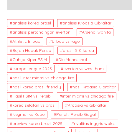
analisis korea brasil
analisis Kroasia Gibraltar
analisis pertandingan everton
Arsenal wanita
Athletic Bilbao
bilbao vs rayo
Bojan Hodak Persib
brasil 5–0 korea
Cahya Kiper PSIM
Die Mannschaft
europa league 2025
everton vs west ham
hasil inter miami vs chicago fire
hasil korea brasil friendly
hasil Kroasia Gibraltar
Hasil PSIM vs Persib
inter miami vs chicago fire
korea selatan vs brasil
Kroasia vs Gibraltar
Neymar vs Kubo
Penalti Persib Gagal
preview korea brazil 2025
rivalitas inggris wales