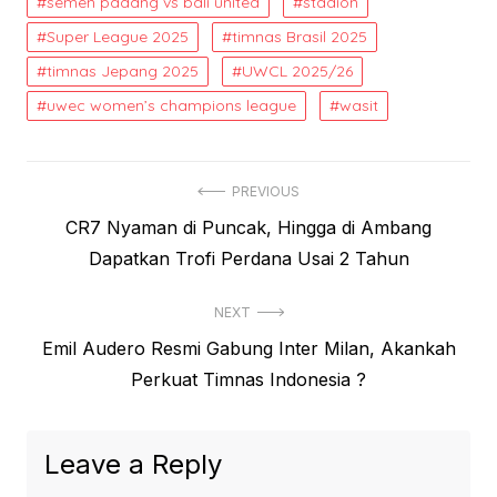
semen padang vs bali united
stadion
Super League 2025
timnas Brasil 2025
timnas Jepang 2025
UWCL 2025/26
uwec women’s champions league
wasit
Post
PREVIOUS
Previous
CR7 Nyaman di Puncak, Hingga di Ambang
navigation
post:
Dapatkan Trofi Perdana Usai 2 Tahun
NEXT
Next
Emil Audero Resmi Gabung Inter Milan, Akankah
post:
Perkuat Timnas Indonesia ?
Leave a Reply