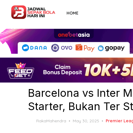
Skip
to
HOME
the
content
Barcelona vs Inter M
Starter, Bukan Ter S
Posted
RakaMahendra
May 30, 2025
Premier Lea
on