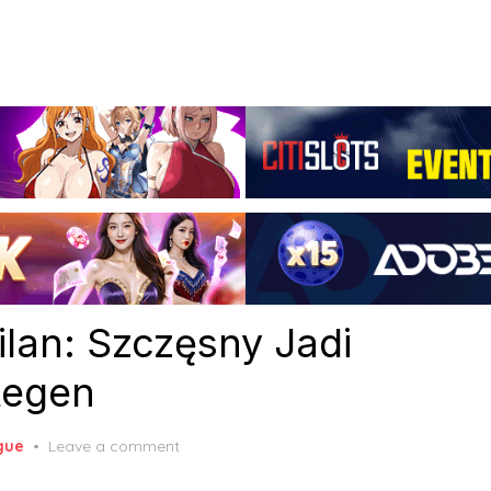
ilan: Szczęsny Jadi
tegen
gue
Leave a comment