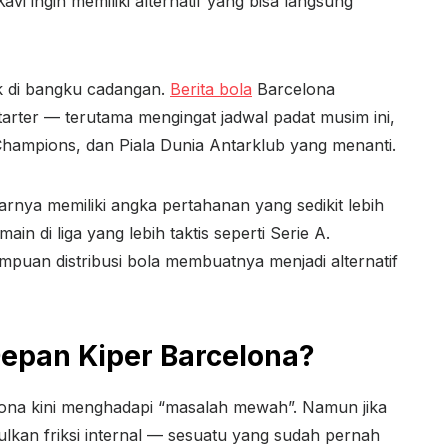
vi ingin memiliki alternatif yang bisa langsung
k di bangku cadangan.
Berita bola
Barcelona
tarter — terutama mengingat jadwal padat musim ini,
 Champions, dan Piala Dunia Antarklub yang menanti.
nya memiliki angka pertahanan yang sedikit lebih
in di liga yang lebih taktis seperti Serie A.
puan distribusi bola membuatnya menjadi alternatif
Depan Kiper Barcelona?
elona kini menghadapi “masalah mewah”. Namun jika
mbulkan friksi internal — sesuatu yang sudah pernah