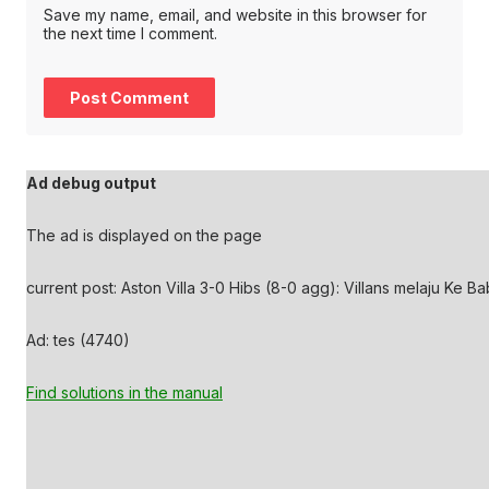
Save my name, email, and website in this browser for
the next time I comment.
Ad debug output
The ad is displayed on the page
current post: Aston Villa 3-0 Hibs (8-0 agg): Villans melaju Ke B
Ad: tes (4740)
Find solutions in the manual