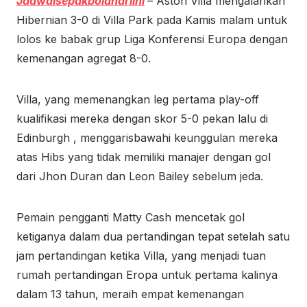
Jadwalsepakbolahariini
– Aston Villa mengalahkan
Hibernian 3-0 di Villa Park pada Kamis malam untuk
lolos ke babak grup Liga Konferensi Europa dengan
kemenangan agregat 8-0.
Villa, yang memenangkan leg pertama play-off
kualifikasi mereka dengan skor 5-0 pekan lalu di
Edinburgh , menggarisbawahi keunggulan mereka
atas Hibs yang tidak memiliki manajer dengan gol
dari Jhon Duran dan Leon Bailey sebelum jeda.
Pemain pengganti Matty Cash mencetak gol
ketiganya dalam dua pertandingan tepat setelah satu
jam pertandingan ketika Villa, yang menjadi tuan
rumah pertandingan Eropa untuk pertama kalinya
dalam 13 tahun, meraih empat kemenangan