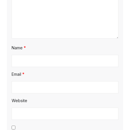
Name
*
Email
*
Website