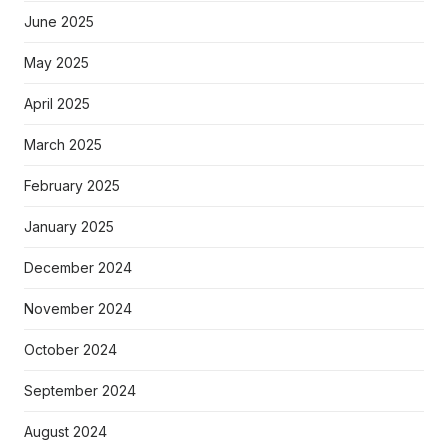
June 2025
May 2025
April 2025
March 2025
February 2025
January 2025
December 2024
November 2024
October 2024
September 2024
August 2024