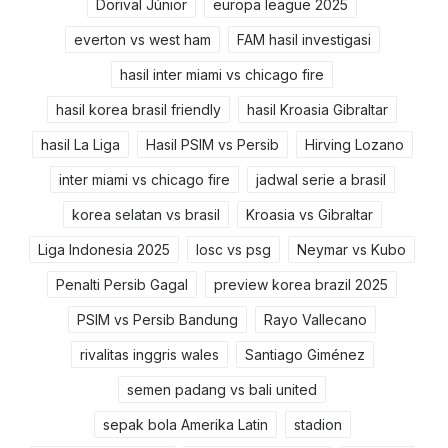
Dorival Júnior
europa league 2025
everton vs west ham
FAM hasil investigasi
hasil inter miami vs chicago fire
hasil korea brasil friendly
hasil Kroasia Gibraltar
hasil La Liga
Hasil PSIM vs Persib
Hirving Lozano
inter miami vs chicago fire
jadwal serie a brasil
korea selatan vs brasil
Kroasia vs Gibraltar
Liga Indonesia 2025
losc vs psg
Neymar vs Kubo
Penalti Persib Gagal
preview korea brazil 2025
PSIM vs Persib Bandung
Rayo Vallecano
rivalitas inggris wales
Santiago Giménez
semen padang vs bali united
sepak bola Amerika Latin
stadion