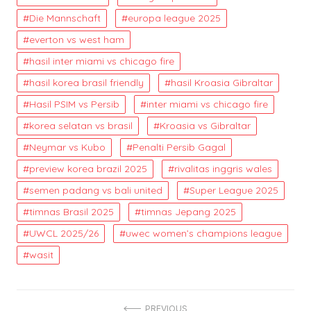
Die Mannschaft
europa league 2025
everton vs west ham
hasil inter miami vs chicago fire
hasil korea brasil friendly
hasil Kroasia Gibraltar
Hasil PSIM vs Persib
inter miami vs chicago fire
korea selatan vs brasil
Kroasia vs Gibraltar
Neymar vs Kubo
Penalti Persib Gagal
preview korea brazil 2025
rivalitas inggris wales
semen padang vs bali united
Super League 2025
timnas Brasil 2025
timnas Jepang 2025
UWCL 2025/26
uwec women’s champions league
wasit
PREVIOUS