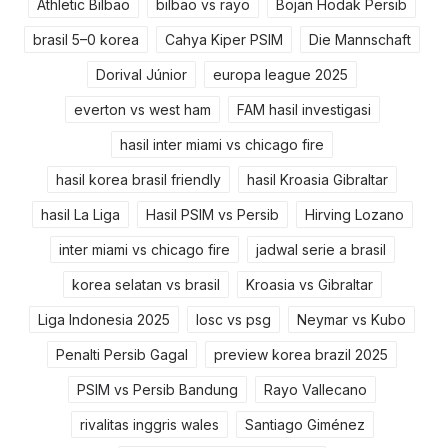
Athletic Bilbao
bilbao vs rayo
Bojan Hodak Persib
brasil 5–0 korea
Cahya Kiper PSIM
Die Mannschaft
Dorival Júnior
europa league 2025
everton vs west ham
FAM hasil investigasi
hasil inter miami vs chicago fire
hasil korea brasil friendly
hasil Kroasia Gibraltar
hasil La Liga
Hasil PSIM vs Persib
Hirving Lozano
inter miami vs chicago fire
jadwal serie a brasil
korea selatan vs brasil
Kroasia vs Gibraltar
Liga Indonesia 2025
losc vs psg
Neymar vs Kubo
Penalti Persib Gagal
preview korea brazil 2025
PSIM vs Persib Bandung
Rayo Vallecano
rivalitas inggris wales
Santiago Giménez