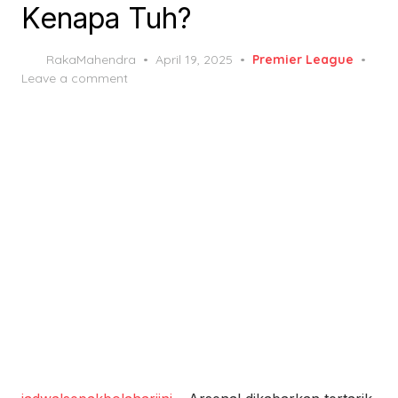
Kenapa Tuh?
Posted
RakaMahendra
April 19, 2025
Premier League
on
Leave a comment