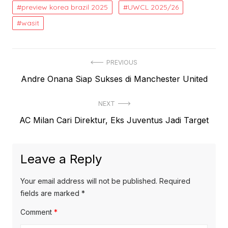
preview korea brazil 2025
UWCL 2025/26
wasit
Post
PREVIOUS
Previous
Andre Onana Siap Sukses di Manchester United
navigation
post:
NEXT
Next
AC Milan Cari Direktur, Eks Juventus Jadi Target
post:
Leave a Reply
Your email address will not be published.
Required
fields are marked
*
Comment
*