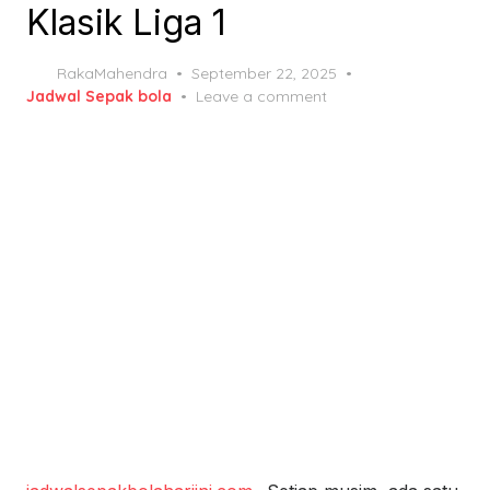
Klasik Liga 1
Posted
RakaMahendra
September 22, 2025
on
Jadwal Sepak bola
Leave a comment