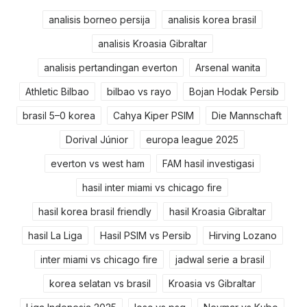
analisis borneo persija
analisis korea brasil
analisis Kroasia Gibraltar
analisis pertandingan everton
Arsenal wanita
Athletic Bilbao
bilbao vs rayo
Bojan Hodak Persib
brasil 5–0 korea
Cahya Kiper PSIM
Die Mannschaft
Dorival Júnior
europa league 2025
everton vs west ham
FAM hasil investigasi
hasil inter miami vs chicago fire
hasil korea brasil friendly
hasil Kroasia Gibraltar
hasil La Liga
Hasil PSIM vs Persib
Hirving Lozano
inter miami vs chicago fire
jadwal serie a brasil
korea selatan vs brasil
Kroasia vs Gibraltar