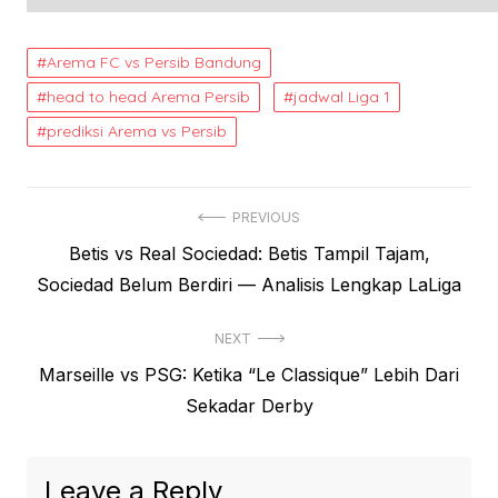
Arema FC vs Persib Bandung
head to head Arema Persib
jadwal Liga 1
prediksi Arema vs Persib
Post
PREVIOUS
Previous
Betis vs Real Sociedad: Betis Tampil Tajam,
navigation
post:
Sociedad Belum Berdiri — Analisis Lengkap LaLiga
NEXT
Next
Marseille vs PSG: Ketika “Le Classique” Lebih Dari
post:
Sekadar Derby
Leave a Reply