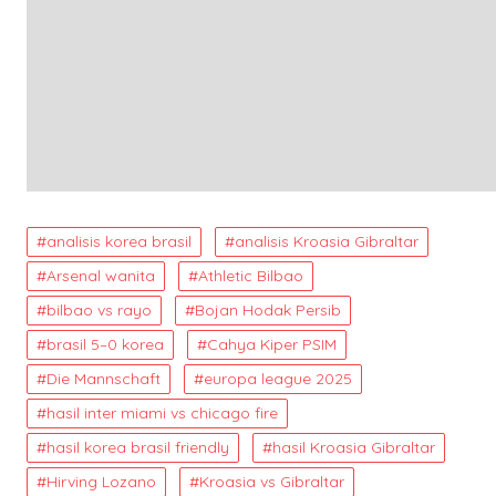
analisis korea brasil
analisis Kroasia Gibraltar
Arsenal wanita
Athletic Bilbao
bilbao vs rayo
Bojan Hodak Persib
brasil 5–0 korea
Cahya Kiper PSIM
Die Mannschaft
europa league 2025
hasil inter miami vs chicago fire
hasil korea brasil friendly
hasil Kroasia Gibraltar
Hirving Lozano
Kroasia vs Gibraltar