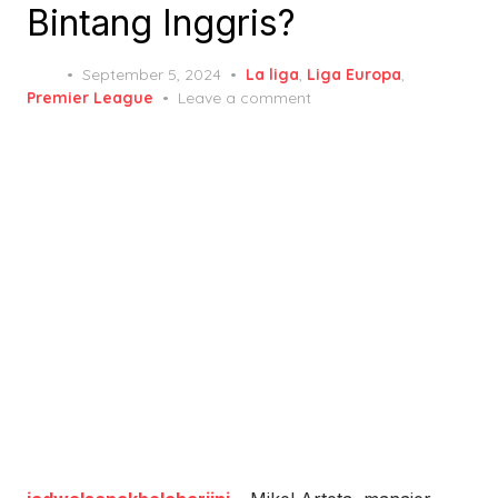
Bintang Inggris?
Posted
September 5, 2024
La liga
,
Liga Europa
,
on
Premier League
Leave a comment