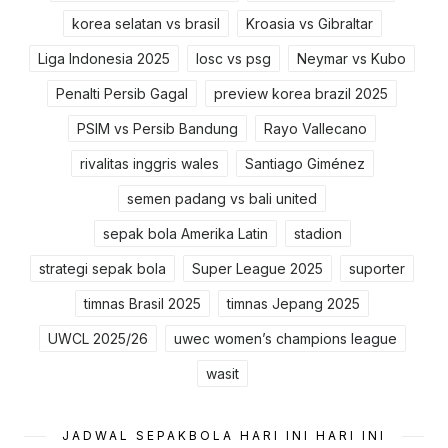
korea selatan vs brasil
Kroasia vs Gibraltar
Liga Indonesia 2025
losc vs psg
Neymar vs Kubo
Penalti Persib Gagal
preview korea brazil 2025
PSIM vs Persib Bandung
Rayo Vallecano
rivalitas inggris wales
Santiago Giménez
semen padang vs bali united
sepak bola Amerika Latin
stadion
strategi sepak bola
Super League 2025
suporter
timnas Brasil 2025
timnas Jepang 2025
UWCL 2025/26
uwec women’s champions league
wasit
JADWAL SEPAKBOLA HARI INI HARI INI