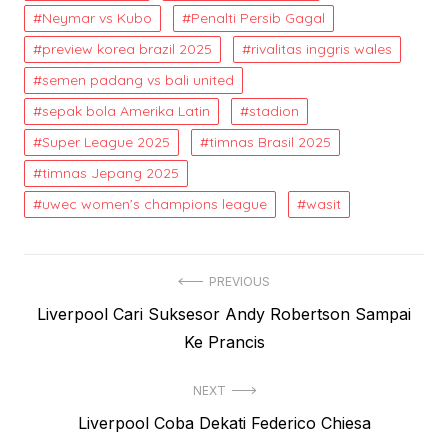
Neymar vs Kubo
Penalti Persib Gagal
preview korea brazil 2025
rivalitas inggris wales
semen padang vs bali united
sepak bola Amerika Latin
stadion
Super League 2025
timnas Brasil 2025
timnas Jepang 2025
uwec women’s champions league
wasit
Post
PREVIOUS
Previous
Liverpool Cari Suksesor Andy Robertson Sampai
navigation
post:
Ke Prancis
NEXT
Next
Liverpool Coba Dekati Federico Chiesa