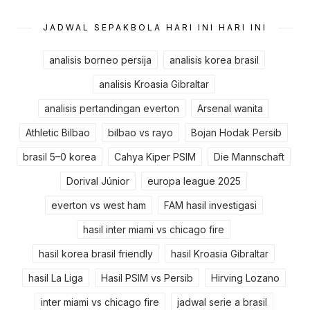
JADWAL SEPAKBOLA HARI INI HARI INI
analisis borneo persija
analisis korea brasil
analisis Kroasia Gibraltar
analisis pertandingan everton
Arsenal wanita
Athletic Bilbao
bilbao vs rayo
Bojan Hodak Persib
brasil 5–0 korea
Cahya Kiper PSIM
Die Mannschaft
Dorival Júnior
europa league 2025
everton vs west ham
FAM hasil investigasi
hasil inter miami vs chicago fire
hasil korea brasil friendly
hasil Kroasia Gibraltar
hasil La Liga
Hasil PSIM vs Persib
Hirving Lozano
inter miami vs chicago fire
jadwal serie a brasil