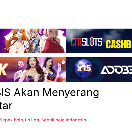
SIS Akan Menyerang
tar
Sepak bola
,
La liga
,
Sepak bola indonesia