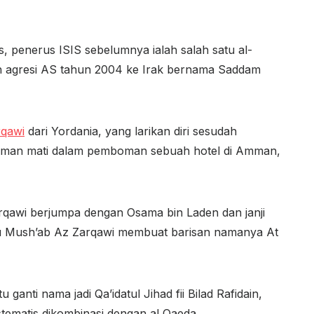
, penerus ISIS sebelumnya ialah salah satu al-
ah agresi AS tahun 2004 ke Irak bernama Saddam
qawi
dari Yordania, yang larikan diri sesudah
ukuman mati dalam pemboman sebuah hotel di Amman,
qawi berjumpa dengan Osama bin Laden dan janji
bu Mush’ab Az Zarqawi membuat barisan namanya At
ganti nama jadi Qa’idatul Jihad fii Bilad Rafidain,
istematis dikombinasi dengan al Qaeda.