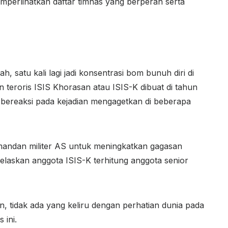
perlihatkan daftar timnas yang berperan serta
, satu kali lagi jadi konsentrasi bom bunuh diri di
n teroris ISIS Khorasan atau ISIS-K dibuat di tahun
 bereaksi pada kejadian mengagetkan di beberapa
andan militer AS untuk meningkatkan gagasan
njelaskan anggota ISIS-K terhitung anggota senior
n, tidak ada yang keliru dengan perhatian dunia pada
 ini.