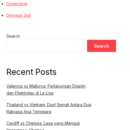
Dominobet
Dewagg Slot
Search
Search
Recent Posts
Valencia vs Mallorca: Pertarungan Disiplin
dan Efektivitas di La Liga
Thailand vs Vietnam: Duel Sengit Antara Dua
Raksasa Asia Tenggara
Cardiff vs Chelsea: Laga yang Menguji