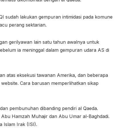
QI sudah lakukan gempuran intimidasi pada komune
acu perang sektarian.
gan gerilyawan lain satu tahun awalnya untuk
sebelum ia meninggal dalam gempuran udara AS di
an atas eksekusi tawanan Amerika, dan beberapa
website. Cara barusan memperlihatkan sikap
n dan pembunuhan dibanding pendiri al Qaeda.
a Abu Hamzah Muhajir dan Abu Umar al-Baghdadi.
Islam Irak (ISI).