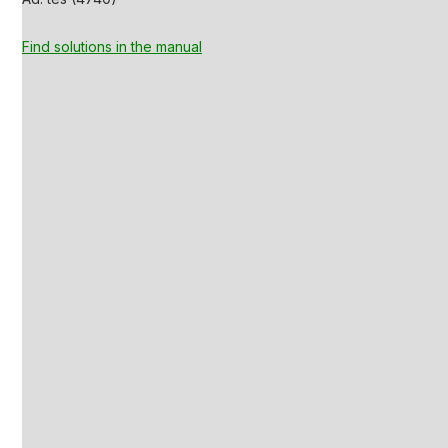
Find solutions in the manual