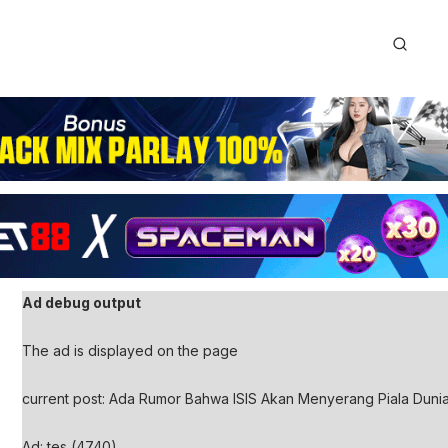
Ad debug output
The ad is displayed on the page
current post: Ada Rumor Bahwa ISIS Akan Menyerang Piala Dunia 
Ad: tes (4740)