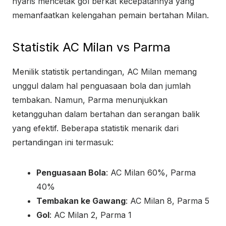
nyaris mencetak gol berkat kecepatannya yang
memanfaatkan kelengahan pemain bertahan Milan.
Statistik AC Milan vs Parma
Menilik statistik pertandingan, AC Milan memang
unggul dalam hal penguasaan bola dan jumlah
tembakan. Namun, Parma menunjukkan
ketangguhan dalam bertahan dan serangan balik
yang efektif. Beberapa statistik menarik dari
pertandingan ini termasuk:
Penguasaan Bola
: AC Milan 60%, Parma
40%
Tembakan ke Gawang
: AC Milan 8, Parma 5
Gol
: AC Milan 2, Parma 1