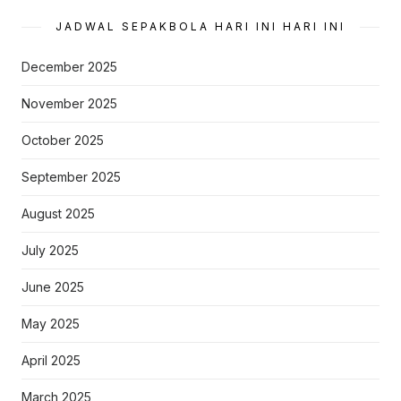
JADWAL SEPAKBOLA HARI INI HARI INI
December 2025
November 2025
October 2025
September 2025
August 2025
July 2025
June 2025
May 2025
April 2025
March 2025