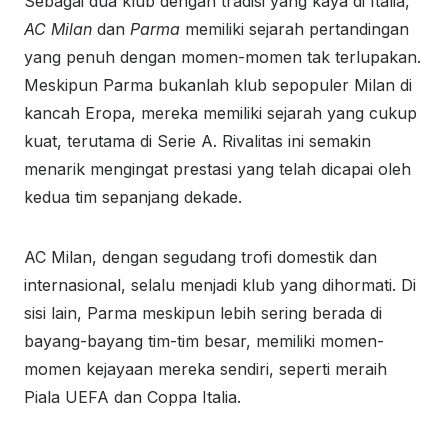
Sebagai dua klub dengan tradisi yang kaya di Italia,
AC Milan
dan
Parma
memiliki sejarah pertandingan
yang penuh dengan momen-momen tak terlupakan.
Meskipun Parma bukanlah klub sepopuler Milan di
kancah Eropa, mereka memiliki sejarah yang cukup
kuat, terutama di Serie A. Rivalitas ini semakin
menarik mengingat prestasi yang telah dicapai oleh
kedua tim sepanjang dekade.
AC Milan, dengan segudang trofi domestik dan
internasional, selalu menjadi klub yang dihormati. Di
sisi lain, Parma meskipun lebih sering berada di
bayang-bayang tim-tim besar, memiliki momen-
momen kejayaan mereka sendiri, seperti meraih
Piala UEFA dan Coppa Italia.