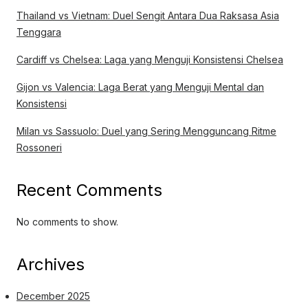
Thailand vs Vietnam: Duel Sengit Antara Dua Raksasa Asia
Tenggara
Cardiff vs Chelsea: Laga yang Menguji Konsistensi Chelsea
Gijon vs Valencia: Laga Berat yang Menguji Mental dan
Konsistensi
Milan vs Sassuolo: Duel yang Sering Mengguncang Ritme
Rossoneri
Recent Comments
No comments to show.
Archives
December 2025