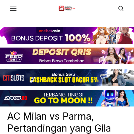
Skip
to
the
content
AC Milan vs Parma,
Pertandingan yang Gila