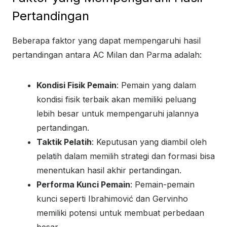
Pertandingan
Beberapa faktor yang dapat mempengaruhi hasil
pertandingan antara AC Milan dan Parma adalah:
Kondisi Fisik Pemain
: Pemain yang dalam
kondisi fisik terbaik akan memiliki peluang
lebih besar untuk mempengaruhi jalannya
pertandingan.
Taktik Pelatih
: Keputusan yang diambil oleh
pelatih dalam memilih strategi dan formasi bisa
menentukan hasil akhir pertandingan.
Performa Kunci Pemain
: Pemain-pemain
kunci seperti Ibrahimović dan Gervinho
memiliki potensi untuk membuat perbedaan