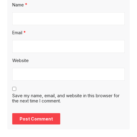
Name
*
Email
*
Website
Save my name, email, and website in this browser for
the next time I comment.