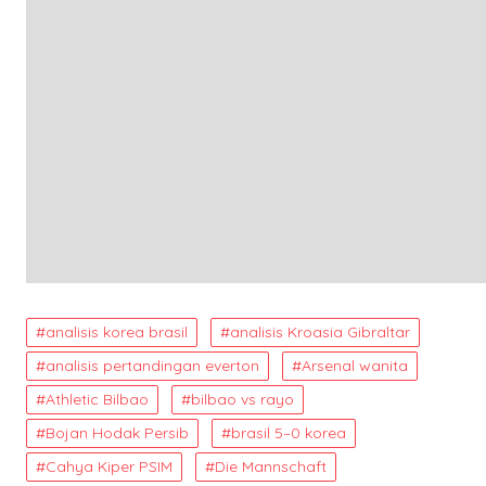
analisis korea brasil
analisis Kroasia Gibraltar
analisis pertandingan everton
Arsenal wanita
Athletic Bilbao
bilbao vs rayo
Bojan Hodak Persib
brasil 5–0 korea
Cahya Kiper PSIM
Die Mannschaft