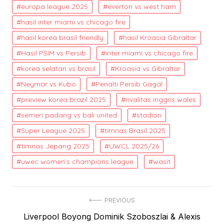
europa league 2025
everton vs west ham
hasil inter miami vs chicago fire
hasil korea brasil friendly
hasil Kroasia Gibraltar
Hasil PSIM vs Persib
inter miami vs chicago fire
korea selatan vs brasil
Kroasia vs Gibraltar
Neymar vs Kubo
Penalti Persib Gagal
preview korea brazil 2025
rivalitas inggris wales
semen padang vs bali united
stadion
Super League 2025
timnas Brasil 2025
timnas Jepang 2025
UWCL 2025/26
uwec women’s champions league
wasit
Post
PREVIOUS
Previous
Liverpool Boyong Dominik Szoboszlai & Alexis
navigation