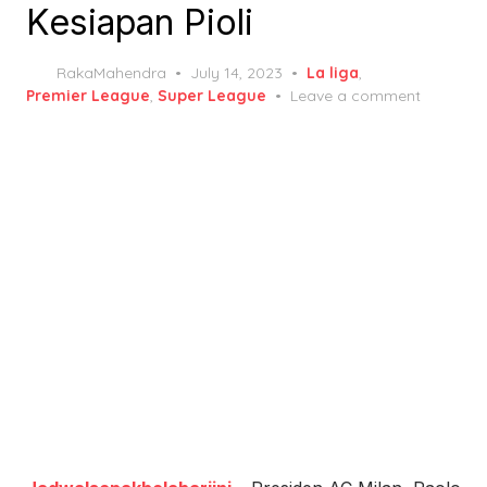
Kesiapan Pioli
Posted
RakaMahendra
July 14, 2023
La liga
,
on
Premier League
,
Super League
Leave a comment