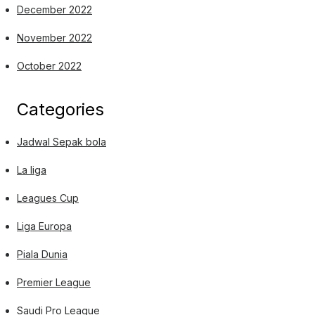
December 2022
November 2022
October 2022
Categories
Jadwal Sepak bola
La liga
Leagues Cup
Liga Europa
Piala Dunia
Premier League
Saudi Pro League