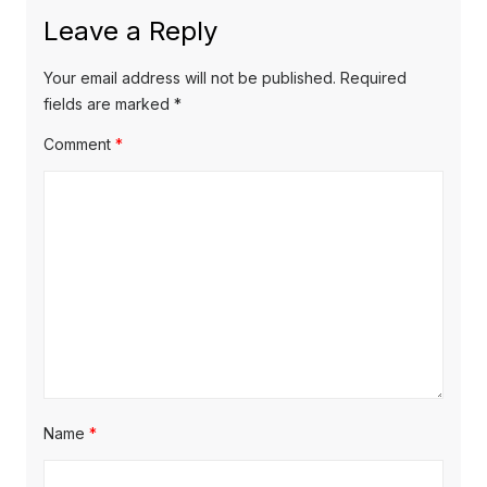
Leave a Reply
Your email address will not be published.
Required
fields are marked
*
Comment
*
Name
*