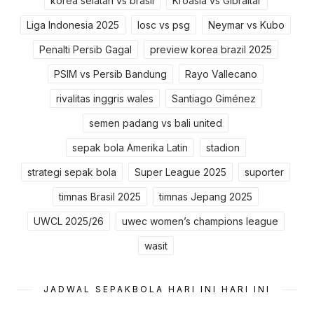
korea selatan vs brasil
Kroasia vs Gibraltar
Liga Indonesia 2025
losc vs psg
Neymar vs Kubo
Penalti Persib Gagal
preview korea brazil 2025
PSIM vs Persib Bandung
Rayo Vallecano
rivalitas inggris wales
Santiago Giménez
semen padang vs bali united
sepak bola Amerika Latin
stadion
strategi sepak bola
Super League 2025
suporter
timnas Brasil 2025
timnas Jepang 2025
UWCL 2025/26
uwec women’s champions league
wasit
JADWAL SEPAKBOLA HARI INI HARI INI