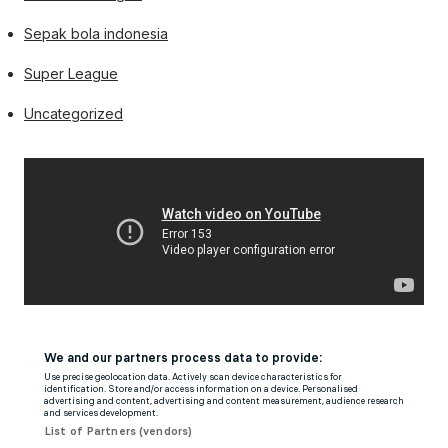
Sepak bola indonesia
Super League
Uncategorized