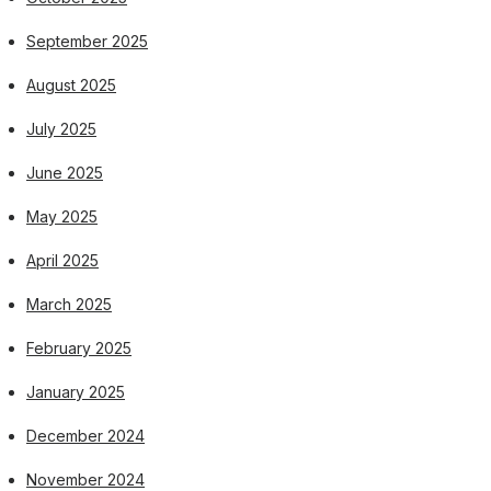
September 2025
August 2025
July 2025
June 2025
May 2025
April 2025
March 2025
February 2025
January 2025
December 2024
November 2024