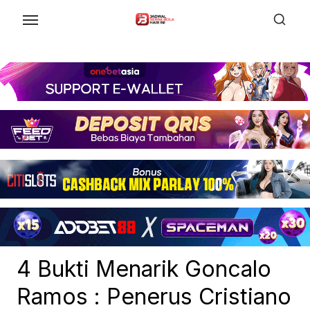
Skip
to
the
content
4 Bukti Menarik Goncalo
Ramos : Penerus Cristiano