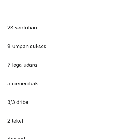
28 sentuhan
8 umpan sukses
7 laga udara
5 menembak
3/3 dribel
2 tekel