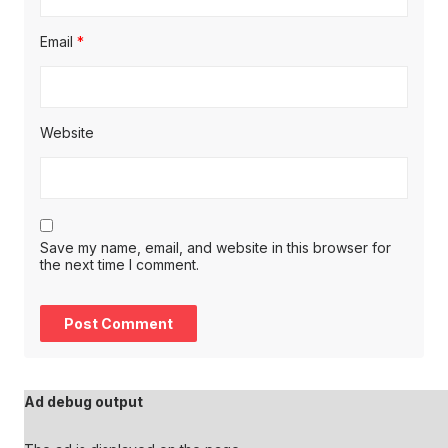
Email
*
Website
Save my name, email, and website in this browser for
the next time I comment.
Ad debug output