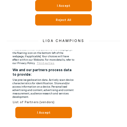
LIGA CHAMPIONS