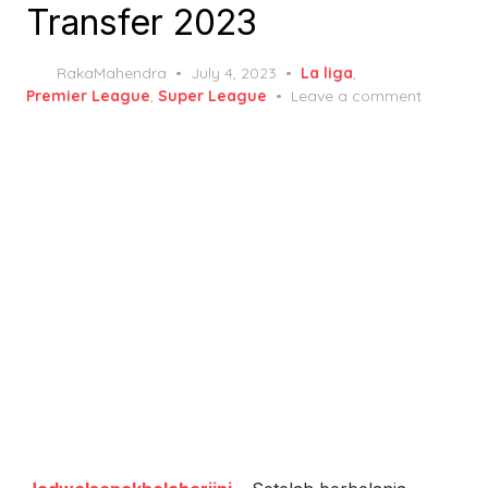
Transfer 2023
Posted
RakaMahendra
July 4, 2023
La liga
,
on
Premier League
,
Super League
Leave a comment