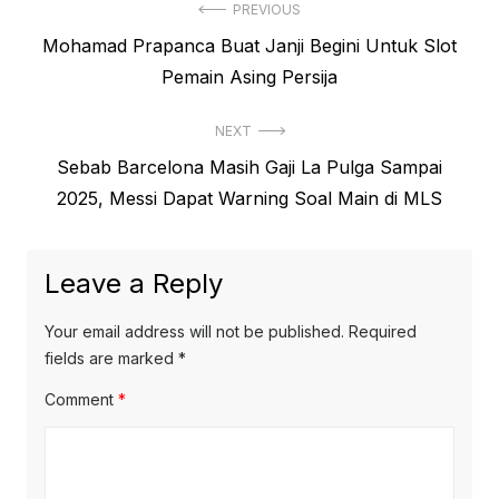
Post
PREVIOUS
Previous
Mohamad Prapanca Buat Janji Begini Untuk Slot
navigation
post:
Pemain Asing Persija
NEXT
Next
Sebab Barcelona Masih Gaji La Pulga Sampai
post:
2025, Messi Dapat Warning Soal Main di MLS
Leave a Reply
Your email address will not be published.
Required
fields are marked
*
Comment
*