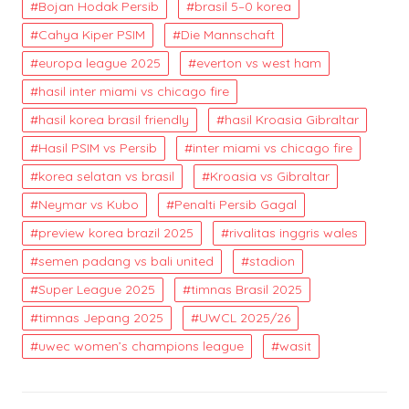
Bojan Hodak Persib
brasil 5–0 korea
Cahya Kiper PSIM
Die Mannschaft
europa league 2025
everton vs west ham
hasil inter miami vs chicago fire
hasil korea brasil friendly
hasil Kroasia Gibraltar
Hasil PSIM vs Persib
inter miami vs chicago fire
korea selatan vs brasil
Kroasia vs Gibraltar
Neymar vs Kubo
Penalti Persib Gagal
preview korea brazil 2025
rivalitas inggris wales
semen padang vs bali united
stadion
Super League 2025
timnas Brasil 2025
timnas Jepang 2025
UWCL 2025/26
uwec women’s champions league
wasit