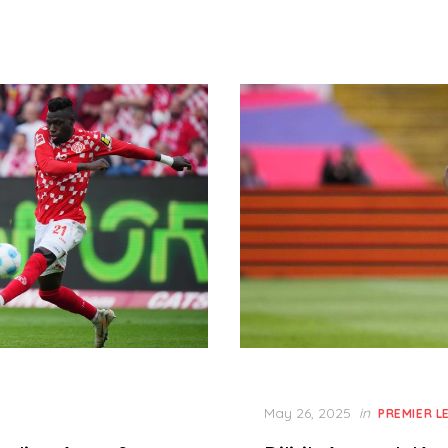
Posted
May 26, 2025
in
PREMIER L
on