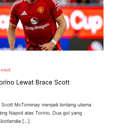
EAGUE
orino Lewat Brace Scott
– Scott McTominay menjadi bintang utama
ng Napoli atas Torino. Dua gol yang
Skotlandia […]