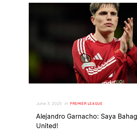
Posted
June 3, 2025
in
PREMIER LEAGUE
on
Alejandro Garnacho: Saya Bahag
United!