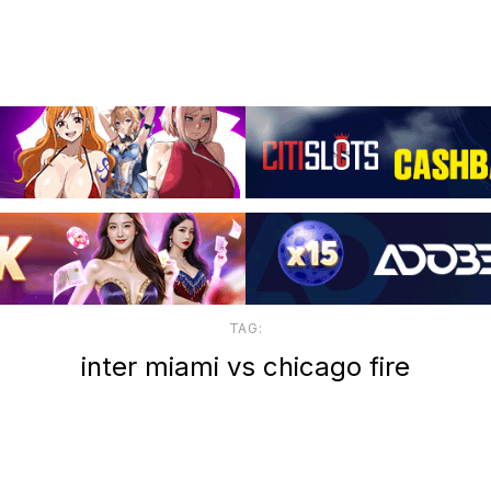
TAG:
inter miami vs chicago fire