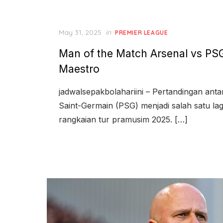
Posted
May 31, 2025
in
PREMIER LEAGUE
on
Man of the Match Arsenal vs PSG
Maestro
jadwalsepakbolahariini – Pertandingan anta
Saint-Germain (PSG) menjadi salah satu lag
rangkaian tur pramusim 2025. […]