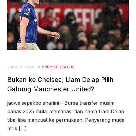
Posted
June 17, 2025
in
PREMIER LEAGUE
on
Bukan ke Chelsea, Liam Delap Pilih
Gabung Manchester United?
jadwalsepakbolahariini – Bursa transfer musim
panas 2025 mulai memanas, dan nama Liam Delap
tiba-tiba mencuat ke permukaan. Penyerang muda
milik […]