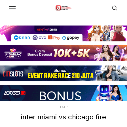
Skip
to
the
content
TAG:
inter miami vs chicago fire