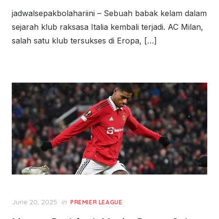
jadwalsepakbolahariini – Sebuah babak kelam dalam
sejarah klub raksasa Italia kembali terjadi. AC Milan,
salah satu klub tersukses di Eropa, […]
Posted
June 20, 2025
in
PREMIER LEAGUE
on