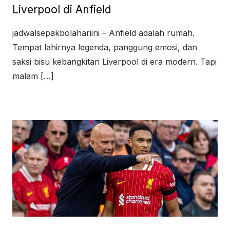
Liverpool di Anfield
jadwalsepakbolahariini – Anfield adalah rumah.
Tempat lahirnya legenda, panggung emosi, dan
saksi bisu kebangkitan Liverpool di era modern. Tapi
malam […]