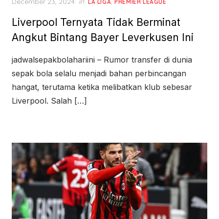
Posted
December 23, 2024
in
,
LA LIGA
PREMIER LEAGUE
on
Liverpool Ternyata Tidak Berminat
Angkut Bintang Bayer Leverkusen Ini
jadwalsepakbolahariini – Rumor transfer di dunia
sepak bola selalu menjadi bahan perbincangan
hangat, terutama ketika melibatkan klub sebesar
Liverpool. Salah […]