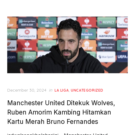
Posted
December 30, 2024
in
,
LA LIGA
UNCATEGORIZED
on
Manchester United Ditekuk Wolves,
Ruben Amorim Kambing Hitamkan
Kartu Merah Bruno Fernandes