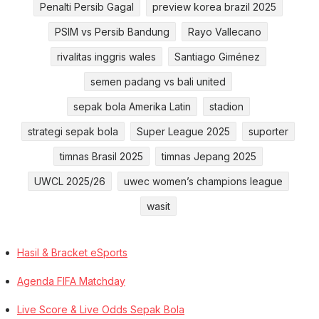
Penalti Persib Gagal
preview korea brazil 2025
PSIM vs Persib Bandung
Rayo Vallecano
rivalitas inggris wales
Santiago Giménez
semen padang vs bali united
sepak bola Amerika Latin
stadion
strategi sepak bola
Super League 2025
suporter
timnas Brasil 2025
timnas Jepang 2025
UWCL 2025/26
uwec women’s champions league
wasit
Hasil & Bracket eSports
Agenda FIFA Matchday
Live Score & Live Odds Sepak Bola