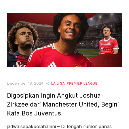
Posted
December 19, 2024
in
,
LA LIGA
PREMIER LEAGUE
on
Digosipkan Ingin Angkut Joshua
Zirkzee dari Manchester United, Begini
Kata Bos Juventus
jadwalsepakbolahariini – Di tengah rumor panas