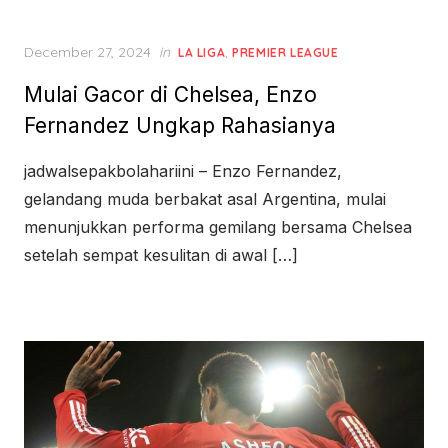
Posted
December 27, 2024
in
,
LA LIGA
PREMIER LEAGUE
on
Mulai Gacor di Chelsea, Enzo
Fernandez Ungkap Rahasianya
jadwalsepakbolahariini – Enzo Fernandez,
gelandang muda berbakat asal Argentina, mulai
menunjukkan performa gemilang bersama Chelsea
setelah sempat kesulitan di awal […]