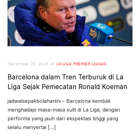
Posted
December 20, 2024
in
,
LA LIGA
PREMIER LEAGUE
on
Barcelona dalam Tren Terburuk di La
Liga Sejak Pemecatan Ronald Koeman
jadwalsepakbolahariini – Barcelona kembali
menghadapi masa-masa sulit di La Liga, dengan
performa yang jauh dari ekspektasi tinggi yang
selalu menyertai […]