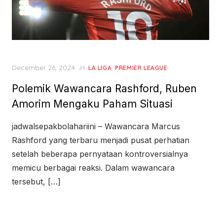
Posted
December 26, 2024
in
,
LA LIGA
PREMIER LEAGUE
on
Polemik Wawancara Rashford, Ruben
Amorim Mengaku Paham Situasi
jadwalsepakbolahariini – Wawancara Marcus
Rashford yang terbaru menjadi pusat perhatian
setelah beberapa pernyataan kontroversialnya
memicu berbagai reaksi. Dalam wawancara
tersebut, […]